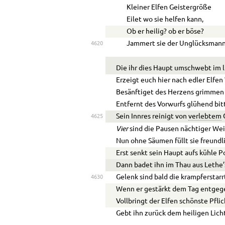
Kleiner Elfen Geistergröße
Eilet wo sie helfen kann,
Ob er heilig? ob er böse?
Jammert sie der Unglücksmann
4620
Die ihr dies Haupt umschwebt im l
Erzeigt euch hier nach edler Elfen
Besänftiget des Herzens grimmen 
Entfernt des Vorwurfs glühend bitt
Sein Innres reinigt von
verlebtem
4625
Vier
sind die Pausen nächtiger Wei
Nun ohne Säumen füllt sie freundli
Erst senkt sein Haupt aufs kühle Po
Dann badet ihn im Thau aus Lethe’
Gelenk sind bald die krampferstarr
4630
Wenn er gestärkt dem Tag entgege
Vollbringt der Elfen schönste Pflic
Gebt ihn zurück dem heiligen Lich