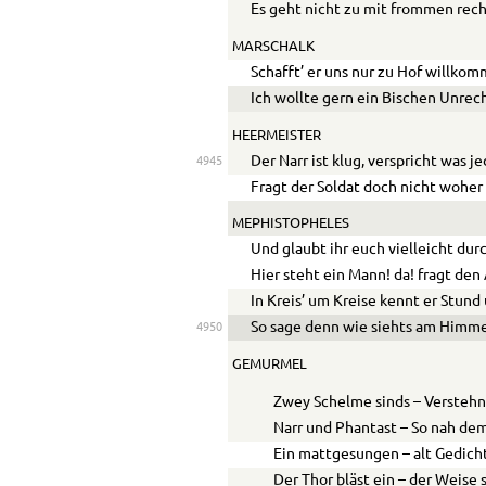
Es geht nicht zu mit frommen rec
MARSCHALK
Schafft’ er uns nur zu Hof willko
Ich wollte gern ein Bischen Unrec
HEERMEISTER
Der Narr ist klug, verspricht was 
4945
Fragt der Soldat doch nicht woher
MEPHISTOPHELES
Und glaubt ihr euch vielleicht du
Hier steht ein Mann! da! fragt den
In Kreis’ um Kreise kennt er Stund
So sage denn wie siehts am Himm
4950
GEMURMEL
Zwey Schelme sinds – Verstehn
Narr und Phantast – So nah de
Ein mattgesungen – alt Gedich
Der Thor bläst ein – der Weise 