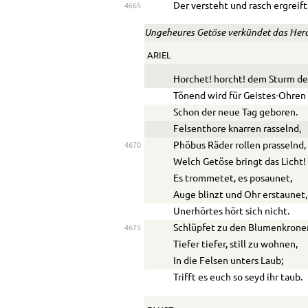
Der versteht und rasch ergreift
4665
Ungeheures Getöse verkündet das Her
ARIEL
Horchet! horcht! dem Sturm de
Tönend wird für Geistes-Ohren
Schon der neue Tag geboren.
Felsenthore knarren rasselnd,
Phöbus Räder rollen prasselnd,
4670
Welch Getöse bringt das Licht!
Es trommetet, es posaunet,
Auge blinzt und Ohr erstaunet,
Unerhörtes hört sich nicht.
Schlüpfet zu den Blumenkrone
4675
Tiefer tiefer, still zu wohnen,
In die Felsen unters Laub;
Trifft es euch so seyd ihr taub.