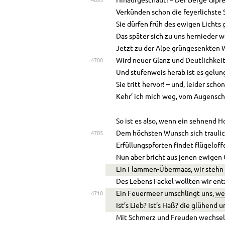
Hinaufgeschaut! – Der Berge Gipfe
4695
Verkünden schon die feyerlichste 
Sie dürfen früh des ewigen Lichts
Das später sich zu uns hernieder 
Jetzt zu der Alpe grüngesenkten 
Wird neuer Glanz und Deutlichkei
4700
Und stufenweis herab ist es gelun
Sie tritt hervor! – und, leider sch
Kehr’ ich mich weg, vom Augensc
So ist es also, wenn ein sehnend H
Dem höchsten Wunsch sich trauli
4705
Erfüllungspforten findet flügeloff
Nun aber bricht aus jenen ewigen
Ein Flammen-Übermaas, wir stehn 
Des Lebens Fackel wollten wir en
Ein Feuermeer umschlingt uns,
we
4710
Ist’s Lieb? Ist’s Haß? die glühend
Mit Schmerz und Freuden wechsel