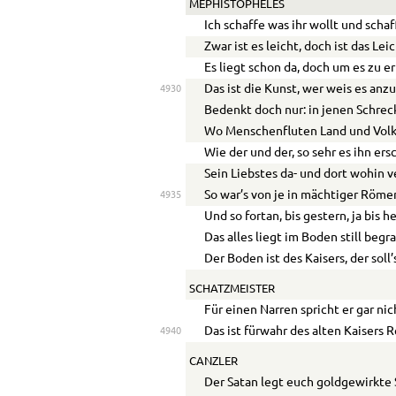
MEPHISTOPHELES
Ich schaffe was ihr wollt und scha
Zwar ist es leicht, doch ist das Le
Es liegt schon da, doch um es zu e
Das ist die Kunst, wer weis es anz
4930
Bedenkt doch nur: in jenen Schre
Wo Menschenfluten Land und Volk
Wie der und der, so sehr es ihn ers
Sein Liebstes da- und dort wohin v
So war’s von je in mächtiger Römer
4935
Und so fortan, bis gestern, ja bis h
Das alles liegt im Boden still begr
Der Boden ist des Kaisers, der soll
SCHATZMEISTER
Für einen Narren spricht er gar nic
Das ist fürwahr des alten Kaisers R
4940
CANZLER
Der Satan legt euch goldgewirkte 