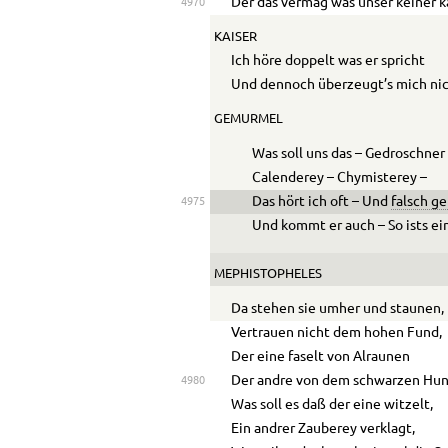
Der das vermag was unser keiner k
4970
KAISER
Ich höre doppelt was er spricht
Und dennoch überzeugt’s mich nic
GEMURMEL
Was soll uns das – Gedroschner
Calenderey – Chymisterey –
Das hört ich oft – Und
falsch g
4975
Und kommt er auch – So ists ei
MEPHISTOPHELES
Da stehen sie umher und staunen,
Vertrauen nicht dem hohen Fund,
Der eine faselt von Alraunen
Der andre von dem schwarzen Hun
4980
Was soll es daß der eine witzelt,
Ein andrer Zauberey verklagt,