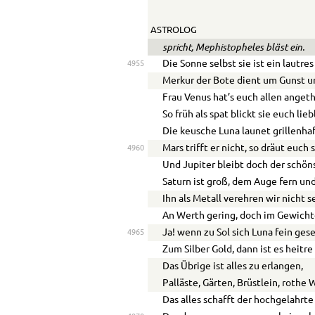
ASTROLOG
spricht, Mephistopheles bläst ein.
Die Sonne selbst sie ist ein lautres
4955
Merkur der Bote dient um Gunst u
Frau Venus hat’s euch allen anget
So früh als spat blickt sie euch lieb
Die keusche Luna launet grillenhaf
Mars trifft er nicht, so dräut euch 
4960
Und Jupiter bleibt doch der schön
Saturn ist groß, dem Auge fern und
Ihn als Metall verehren wir nicht s
An Werth gering, doch im Gewicht
Ja! wenn zu Sol sich Luna fein gese
4965
Zum Silber Gold, dann ist es heitre
Das Übrige ist alles zu erlangen,
Palläste, Gärten, Brüstlein, rothe
Das alles schafft der hochgelahrt