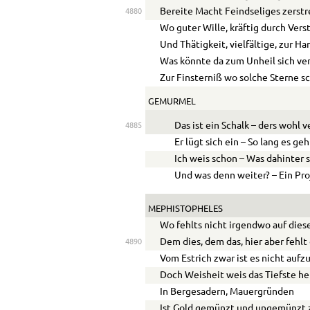
Bereite Macht Feindseliges zerstr
4880
Wo guter Wille, kräftig durch Vers
Und Thätigkeit, vielfältige, zur Ha
Was könnte da zum Unheil sich ve
Zur Finsterniß wo solche Sterne s
GEMURMEL
Das ist ein Schalk – ders wohl v
4885
Er lügt sich ein – So lang es geh
Ich weis schon – Was dahinter 
Und was denn weiter? – Ein Pro
MEPHISTOPHELES
Wo fehlts nicht irgendwo auf dies
Dem dies, dem das, hier aber fehlt 
4890
Vom Estrich zwar ist es nicht aufz
Doch Weisheit weis das Tiefste he
In Bergesadern, Mauergründen
Ist Gold gemünzt und ungemünzt z