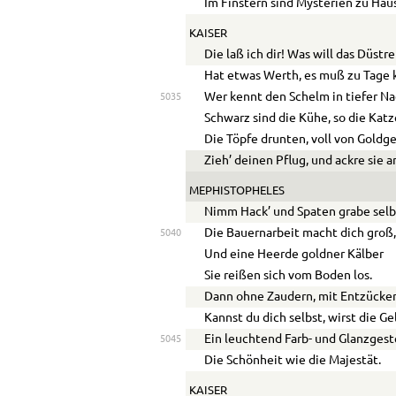
Im Finstern sind Mysterien zu Hau
KAISER
Die laß ich dir! Was will das Düst
Hat etwas Werth, es muß zu Tage
Wer kennt den Schelm in tiefer N
5035
Schwarz sind die Kühe, so die Katz
Die Töpfe drunten, voll von Goldg
Zieh’ deinen Pflug, und ackre sie a
MEPHISTOPHELES
Nimm Hack’ und Spaten grabe selb
Die Bauernarbeit macht dich groß
5040
Und eine Heerde goldner Kälber
Sie reißen sich vom Boden los.
Dann ohne Zaudern, mit Entzücke
Kannst du dich selbst, wirst die G
Ein leuchtend Farb- und Glanzgest
5045
Die Schönheit wie die Majestät.
KAISER