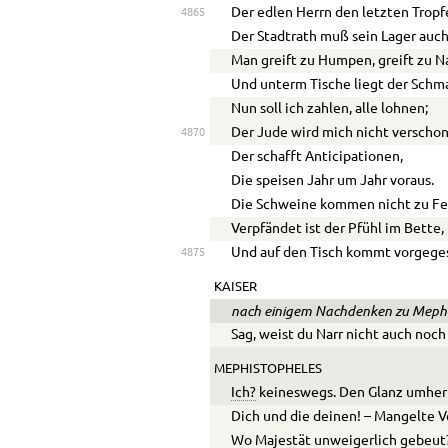
Der edlen Herrn den letzten Tropf
4865
Der Stadtrath muß sein Lager auch
Man greift zu Humpen, greift zu N
Und unterm Tische liegt der Schm
Nun soll ich zahlen, alle lohnen;
Der Jude wird mich nicht verscho
4870
Der schafft Anticipationen,
Die speisen Jahr um Jahr voraus.
Die Schweine kommen nicht zu Fe
Verpfändet ist der Pfühl im Bette,
Und auf den Tisch kommt vorgeges
4875
KAISER
nach einigem Nachdenken zu Meph
Sag, weist du Narr nicht auch noc
MEPHISTOPHELES
Ich?
keineswegs. Den Glanz umher
Dich und die deinen! – Mangelte V
Wo Majestät unweigerlich gebeut