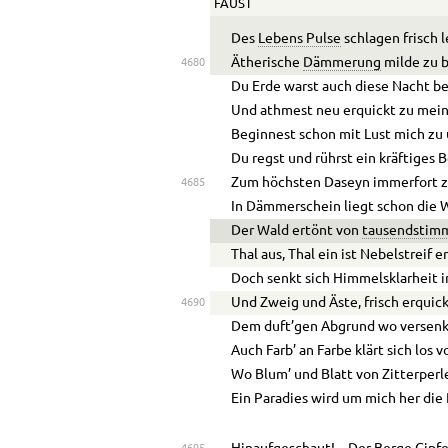
FAUST
Des
Lebens Pulse
schlagen frisch 
Ätherische
Dämmerung
milde zu 
4680
Du Erde warst auch diese Nacht b
Und athmest neu erquickt zu mei
Beginnest schon mit Lust mich z
Du regst und rührst ein kräftiges 
Zum höchsten Daseyn immerfort zu
4685
In Dämmerschein liegt schon die W
Der Wald ertönt von
tausendstim
Thal aus, Thal ein ist Nebelstreif e
Doch senkt sich Himmelsklarheit in
Und Zweig und Äste, frisch erquic
4690
Dem duft’gen Abgrund wo versenkt
Auch Farb’ an Farbe klärt sich los 
Wo Blum’ und Blatt von Zitterperle
Ein Paradies wird um mich her die