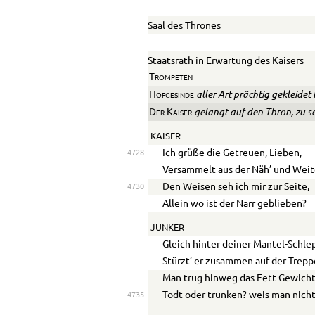
Saal des Thrones
Staatsrath in Erwartung des Kaisers
Trompeten
aller Art prächtig gekleidet t
Hofgesinde
gelangt auf den Thron, zu s
Der
Kaiser
KAISER
Ich grüße die Getreuen, Lieben,
4728
Versammelt aus der Näh’ und Weit
Den Weisen seh ich mir zur Seite,
4730
Allein wo ist der Narr geblieben?
JUNKER
Gleich hinter deiner Mantel-Schle
Stürzt’ er zusammen auf der Trepp
Man trug hinweg das Fett-Gewich
Todt oder trunken? weis man nicht
4735