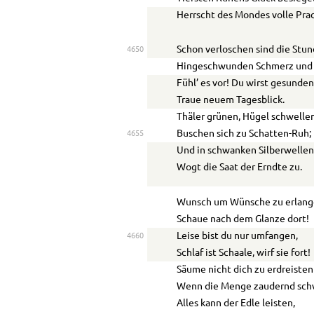
Herrscht des Mondes volle Prac
Schon verloschen sind die Stun
4650
Hingeschwunden Schmerz und 
Fühl’ es vor! Du wirst gesunden
Traue neuem Tagesblick.
Thäler grünen, Hügel schwellen
Buschen sich zu Schatten-Ruh;
4655
Und in schwanken Silberwelle
Wogt die Saat der Erndte zu.
Wunsch um Wünsche zu erlan
Schaue nach dem Glanze dort!
Leise bist du nur umfangen,
4660
Schlaf ist Schaale, wirf sie fort!
Säume nicht dich zu erdreisten
Wenn die Menge zaudernd schw
Alles kann der Edle leisten,