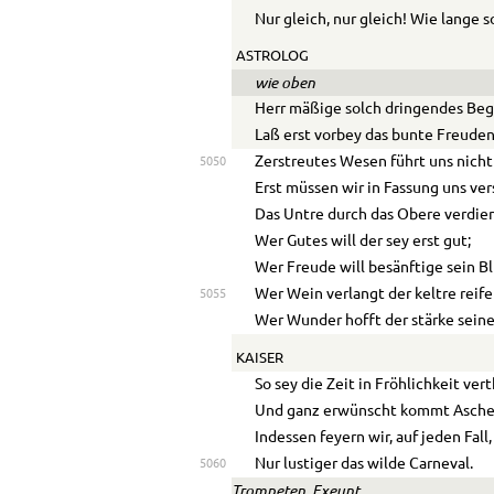
Nur gleich, nur gleich! Wie lange s
ASTROLOG
wie oben
Herr mäßige solch dringendes Beg
Laß erst vorbey das bunte Freuden
Zerstreutes Wesen führt uns nicht
5050
Erst müssen wir in Fassung uns ve
Das Untre durch das Obere verdie
Wer Gutes will der sey erst gut;
Wer Freude will besänftige sein Bl
Wer Wein verlangt der keltre reife
5055
Wer Wunder hofft der stärke sein
KAISER
So sey die Zeit in Fröhlichkeit ver
Und ganz erwünscht kommt Asche
Indessen feyern wir, auf jeden Fall,
Nur lustiger das wilde Carneval.
5060
Trompeten, Exeunt