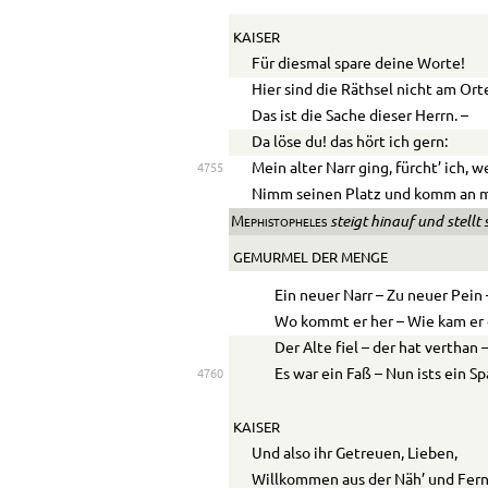
KAISER
Für diesmal spare deine Worte!
Hier sind die Räthsel nicht am Ort
Das ist die Sache dieser Herrn. –
Da löse du! das hört ich gern:
Mein alter Narr ging, fürcht’ ich, w
4755
Nimm seinen Platz und komm an m
steigt hinauf und stellt 
Mephistopheles
GEMURMEL DER MENGE
Ein neuer Narr – Zu neuer Pein 
Wo kommt er her – Wie kam er 
Der Alte fiel – der hat verthan 
Es war ein Faß – Nun ists ein Sp
4760
KAISER
Und also ihr Getreuen, Lieben,
Willkommen aus der Näh’ und Fer