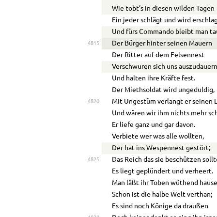
Wie tobt’s in diesen wilden Tagen
Ein jeder schlägt und wird erschla
Und fürs Commando bleibt man ta
Der Bürger hinter seinen Mauern
4815
Der Ritter auf dem Felsennest
Verschwuren sich uns auszudauer
Und halten ihre Kräfte fest.
Der Miethsoldat wird ungeduldig,
Mit Ungestüm verlangt er seinen 
4820
Und wären wir ihm nichts mehr sc
Er liefe ganz und gar davon.
Verbiete wer was alle wollten,
Der hat ins Wespennest gestört;
Das Reich das sie beschützen sollt
4825
Es liegt geplündert und verheert.
Man läßt ihr Toben wüthend hause
Schon ist die halbe Welt verthan;
Es sind noch Könige da draußen