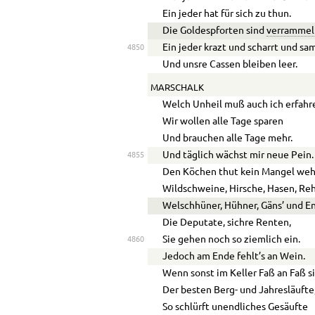
Ein jeder hat für sich zu thun.
Die Goldespforten sind
verrammel
Ein jeder krazt und scharrt und s
4850
Und unsre Cassen bleiben leer.
MARSCHALK
Welch Unheil muß auch ich erfahr
Wir wollen alle Tage sparen
Und brauchen alle Tage mehr.
Und täglich wächst mir neue Pein.
4855
Den Köchen thut kein Mangel weh
Wildschweine, Hirsche, Hasen, Re
Welschhüner, Hühner, Gäns’ und E
Die Deputate, sichre Renten,
Sie gehen noch so ziemlich ein.
4860
Jedoch am Ende fehlt’s an Wein.
Wenn sonst im Keller Faß an Faß si
Der besten Berg- und Jahresläufte
So schlürft unendliches Gesäufte