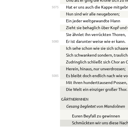
Und als er ging die Krone sich zu h
Hat er uns auch die Kappe mitgebr
5075
Nun sind wir alle neugeboren;
Ein jeder weltgewandte Mann
Zieht sie behaglich über Kopf und
Sie ähnlet ihn verrückten Thoren,
Er ist darunter weise wie er kann.
5080
Ich sehe schon wie sie sich schaar
Sich schwankend sondern, traulich
Zudringlich schließt sich Chor an C
Herein, hinaus, nur unverdrossen;
Es bleibt doch endlich nach wie vo
5085
Mit ihren hunderttausend Possen,
Die Welt ein einziger großer Thor.
GÄRTNERINNEN
Gesang begleitet von Mandolinen
Euren Beyfall zu gewinnen
Schmückten wir uns diese Nach