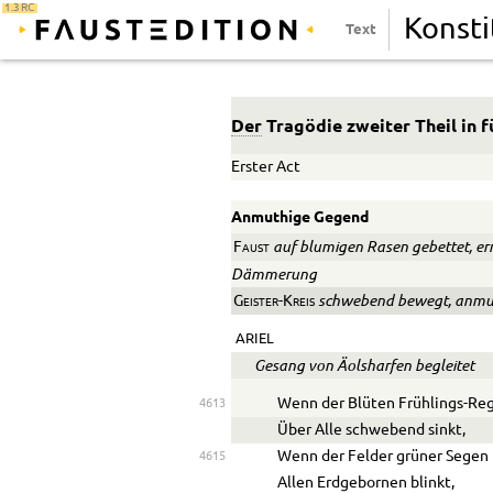
1.3 RC
Konsti
Text
Der
Tragödie zweiter Theil in 
Erster Act
Anmuthige Gegend
auf blumigen Rasen gebettet, er
Faust
Dämmerung
schwebend bewegt, anmuth
Geister-Kreis
ARIEL
Gesang von Äolsharfen begleitet
Wenn der Blüten Frühlings-Re
4613
Über Alle schwebend sinkt,
Wenn der Felder grüner Segen
4615
Allen Erdgebornen blinkt,