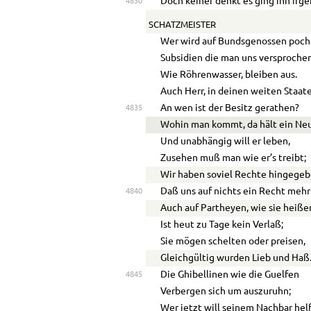
Doch keiner denkt es ging ihn irge
4830
SCHATZMEISTER
Wer wird auf Bundsgenossen poch
Subsidien die man uns versprochen
Wie Röhrenwasser, bleiben aus.
Auch Herr, in deinen weiten Staat
An wen ist der Besitz gerathen?
4835
Wohin man kommt, da hält ein Ne
Und unabhängig will er leben,
Zusehen muß man wie er’s treibt;
Wir haben soviel Rechte hingegeb
Daß uns auf nichts ein Recht mehr 
4840
Auch auf Partheyen, wie sie heiße
Ist heut zu Tage kein Verlaß;
Sie mögen schelten oder preisen,
Gleichgültig wurden Lieb und Haß
Die Ghibellinen wie die Guelfen
4845
Verbergen sich um auszuruhn;
Wer jetzt will seinem Nachbar hel