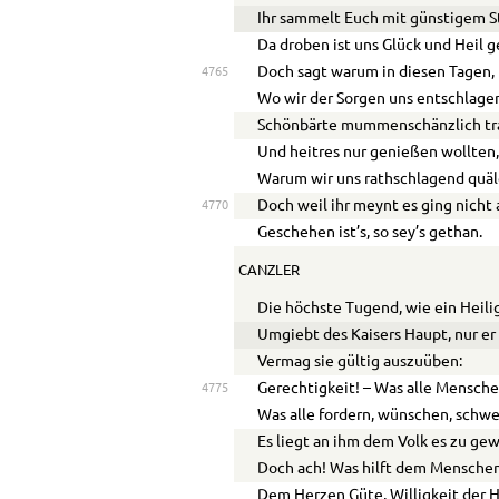
Ihr sammelt Euch mit günstigem S
Da droben ist uns Glück und Heil 
Doch sagt warum in diesen Tagen,
4765
Wo wir der Sorgen uns entschlage
Schönbärte mummenschänzlich t
Und heitres nur genießen wollten
Warum wir uns rathschlagend quäl
Doch weil ihr meynt es ging nicht 
4770
Geschehen ist’s, so sey’s gethan.
CANZLER
Die höchste Tugend, wie ein Heili
Umgiebt des Kaisers Haupt, nur er 
Vermag sie gültig auszuüben:
Gerechtigkeit! – Was alle Mensche
4775
Was alle fordern, wünschen, schw
Es liegt an ihm dem Volk es zu ge
Doch ach! Was hilft dem Menschen
Dem Herzen Güte, Willigkeit der 