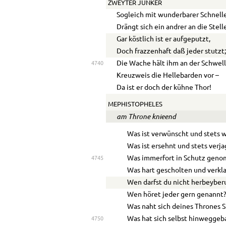
ZWEYTER JUNKER
Sogleich mit wunderbarer Schnell
Drängt sich ein andrer an die Stell
Gar köstlich ist er aufgeputzt,
Doch frazzenhaft daß jeder stutzt
Die Wache hält ihm an der Schwel
4740
Kreuzweis die Hellebarden vor –
Da ist er doch der kühne Thor!
MEPHISTOPHELES
am Throne knieend
Was ist verwünscht und stets
Was ist ersehnt und stets verja
Was immerfort in Schutz gen
4745
Was hart gescholten und verkl
Wen darfst du nicht herbeyber
Wen höret jeder gern genannt
Was naht sich deines Thrones 
Was hat sich selbst hinweggeb
4750