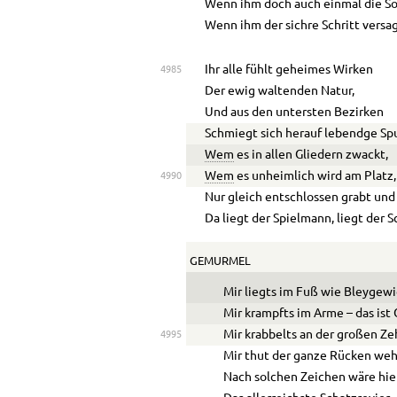
Wenn ihm doch auch einmal die So
Wenn ihm der sichre Schritt versag
Ihr alle fühlt geheimes Wirken
4985
Der ewig waltenden Natur,
Und aus den untersten Bezirken
Schmiegt sich herauf lebendge Spu
Wem
es in allen Gliedern zwackt,
Wem
es unheimlich wird am Platz,
4990
Nur gleich entschlossen grabt und
Da liegt der Spielmann, liegt der S
GEMURMEL
Mir liegts im Fuß wie Bleygewi
Mir krampfts im Arme – das ist 
Mir krabbelts an der großen Zeh
4995
Mir thut der ganze Rücken weh
Nach solchen Zeichen wäre hie