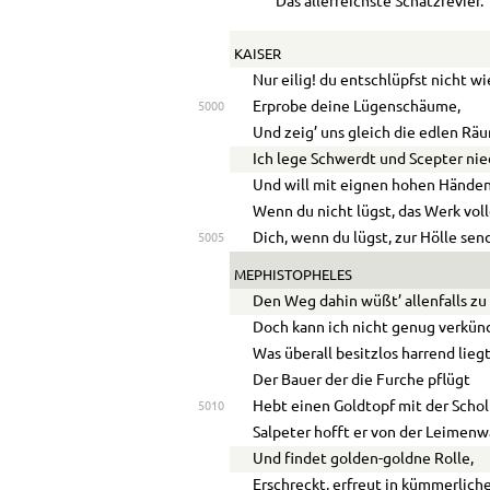
Das allerreichste Schatzrevier.
KAISER
Nur eilig! du entschlüpfst nicht wi
Erprobe deine Lügenschäume,
5000
Und zeig’ uns gleich die edlen Rä
Ich lege Schwerdt und Scepter nie
Und will mit eignen hohen Händen
Wenn du nicht lügst, das Werk vol
Dich, wenn du lügst, zur Hölle sen
5005
MEPHISTOPHELES
Den Weg dahin wüßt’ allenfalls zu 
Doch kann ich nicht genug verkü
Was überall besitzlos harrend liegt
Der Bauer der die Furche pflügt
Hebt einen Goldtopf mit der Schol
5010
Salpeter hofft er von der Leimen
Und findet golden-goldne Rolle,
Erschreckt, erfreut in kümmerlich