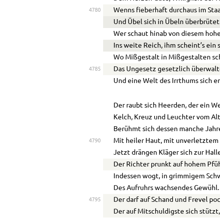
Wenns fieberhaft durchaus im Sta
4780
Und Übel sich in Übeln überbrütet
Wer schaut hinab von diesem ho
Ins weite Reich, ihm scheint’s ein
Wo Mißgestalt in Mißgestalten sc
Das Ungesetz gesetzlich überwalt
4785
Und eine Welt des Irrthums sich en
Der raubt sich Heerden, der ein We
Kelch, Kreuz und Leuchter vom Alt
Berühmt sich dessen manche Jahr
Mit heiler Haut, mit unverletztem 
4790
Jetzt drängen Kläger sich zur Hall
Der Richter prunkt auf hohem Pfüh
Indessen wogt, in grimmigem Schw
Des Aufruhrs wachsendes Gewühl.
Der darf auf Schand und Frevel po
4795
Der auf Mitschuldigste sich stützt