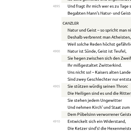
Und fragt ihr mich wer es zu Tage 
4895
Begabten Mann’s Natur- und Geiste
CANZLER
Natur und Geist – so spricht man n
Deshalb verbrennt man Atheisten,
Weil solche Reden höchst gefährli
Natur ist Sünde, Geist ist Teufel,
4900
Sie hegen zwischen sich den Zwei
Ihr mißgestaltet Zwitterkind.
Uns nicht so! – Kaisers alten Land
Sind zwey Geschlechter nur entst
Sie stützen würdig seinen Thron:
4905
Die Heiligen sind es und die Ritter
Sie stehen jedem Ungewitter
Und nehmen Kirch’ und Staat zum 
Dem Pöbelsinn verworrener Geist
Entwickelt sich ein Widerstand,
4910
Die Ketzer sind’s! die Hexenmeist