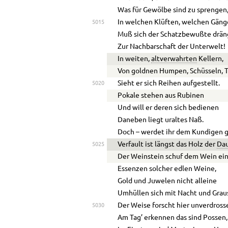
Was für Gewölbe sind zu sprengen
In welchen Klüften, welchen Gän
5015
Muß sich der Schatzbewußte drän
Zur Nachbarschaft der Unterwelt!
In weiten,
altverwahrten
Kellern,
Von goldnen Humpen, Schüsseln, T
Sieht er sich Reihen aufgestellt.
5020
Pokale stehen aus Rubinen
Und will er deren sich bedienen
Daneben liegt uraltes Naß.
Doch – werdet ihr dem Kundigen 
Verfault ist längst das Holz der
Da
5025
Der Weinstein schuf dem Wein ein
Essenzen solcher edlen Weine,
Gold und Juwelen nicht alleine
Umhüllen sich mit Nacht und Grau
Der Weise forscht hier unverdross
5030
Am Tag’ erkennen das sind Possen,