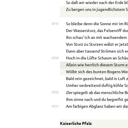
So daß wir wieder nach der Erde bl
Zu bergen uns in jugendlichstem S
So bleibe denn die Sonne mir im R
4715
Der Wassersturz, das Felsenriff d
Ihn schau’ ich an mit wachsendem
Von Sturz zu Sturzen wälzt er jetz
Dann aber tausend Strömen sich e
Hoch in die Lüfte Schaum an Schä
4720
Allein wie herrlich diesem Sturm
e
Wölbt sich des bunten Bogens We
Bald rein gezeichnet, bald in Luft 
Umher verbreitend duftig kühle S
Der
4725
spiegelt ab das menschliche B
Ihm sinne nach und du begreifst g
Am farbigen Abglanz haben wir da
4727
Kaiserliche Pfalz