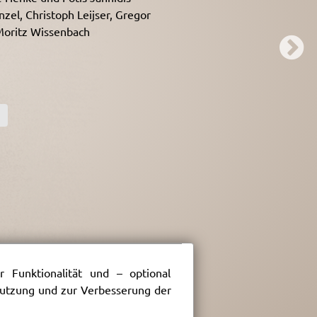
nzel, Christoph Leijser, Gregor
 Moritz Wissenbach
 Funktionalität und – optional
 Nutzung und zur Verbesserung der