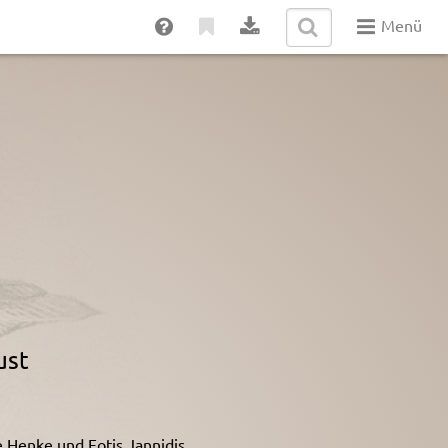
Menü
ust
Henke und Fotis Jannidis