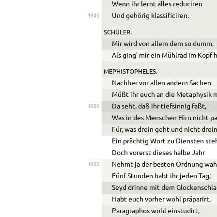
Wenn ihr lernt alles reduciren
Und gehörig klassificiren.
1945
SCHÜLER.
Mir wird von allem dem so dumm,
Als ging’ mir ein Mühlrad im Kopf 
MEPHISTOPHELES.
Nachher vor allen andern Sachen
Müßt ihr euch an die Metaphysik 
Da seht, daß ihr tiefsinnig faßt,
1950
Was in des Menschen Hirn nicht pa
Für, was drein geht und nicht drei
Ein prächtig Wort zu Diensten ste
Doch vorerst dieses halbe Jahr
Nehmt ja der besten Ordnung wah
1955
Fünf Stunden habt ihr jeden Tag;
Seyd drinne mit dem Glockenschla
Habt euch vorher wohl präparirt,
Paragraphos wohl einstudirt,