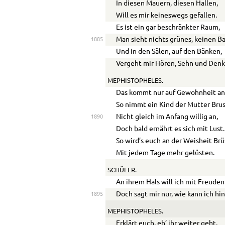
In diesen Mauern, diesen Hallen,
Will es mir keineswegs gefallen.
Es ist ein gar beschränkter Raum,
Man sieht nichts grünes, keinen B
1885
Und in den Sälen, auf den Bänken,
Vergeht mir Hören, Sehn und Denk
MEPHISTOPHELES.
Das kommt nur auf Gewohnheit an
So nimmt ein Kind der Mutter Bru
Nicht gleich im Anfang willig an,
1890
Doch bald ernährt es sich mit Lust.
So wird’s euch an der Weisheit Br
Mit jedem Tage mehr gelüsten.
SCHÜLER.
An ihrem Hals will ich mit Freude
Doch sagt mir nur, wie kann ich h
1895
MEPHISTOPHELES.
Erklärt euch, eh’ ihr weiter geht,