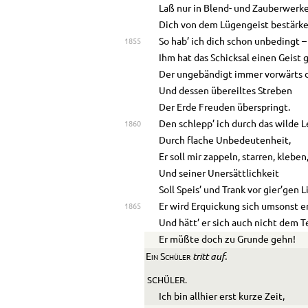
Laß nur in Blend- und Zauberwerk
Dich von dem Lügengeist bestärke
So hab’ ich dich schon unbedingt –
1855
Ihm hat das Schicksal einen Geist
Der ungebändigt immer vorwärts d
Und dessen übereiltes Streben
Der Erde Freuden überspringt.
Den schlepp’ ich durch das wilde 
1860
Durch flache Unbedeutenheit,
Er soll mir zappeln, starren, kleben
Und seiner Unersättlichkeit
Soll Speis’ und Trank vor gier’gen
Er wird Erquickung sich umsonst e
1865
Und hätt’ er sich auch nicht dem T
Er müßte doch zu Grunde gehn!
tritt auf.
Ein Schüler
SCHÜLER.
Ich bin allhier erst kurze Zeit,