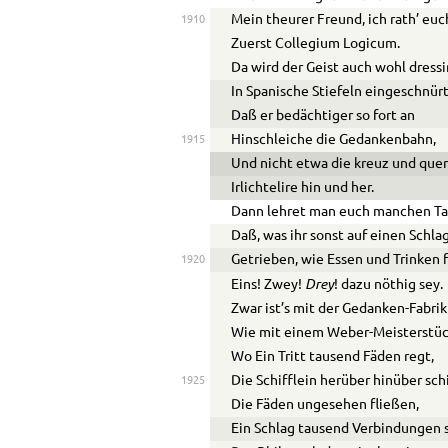
Mein theurer Freund, ich rath’ eu
1910
Zuerst Collegium Logicum.
Da wird der Geist auch wohl dressi
In Spanische Stiefeln eingeschnürt
Daß er bedächtiger so fort an
Hinschleiche die Gedankenbahn,
1915
Und nicht etwa die kreuz und que
Irlichtelire hin und her.
Dann lehret man euch manchen Ta
Daß, was ihr sonst auf einen Schla
Getrieben, wie Essen und Trinken f
1920
Drey
Eins! Zwey!
! dazu nöthig sey.
Zwar ist’s mit der Gedanken-Fabrik
Wie mit einem Weber-Meisterstüc
Wo Ein Tritt tausend Fäden regt,
Die Schifflein herüber hinüber sc
1925
Die Fäden ungesehen fließen,
Ein Schlag tausend Verbindungen s