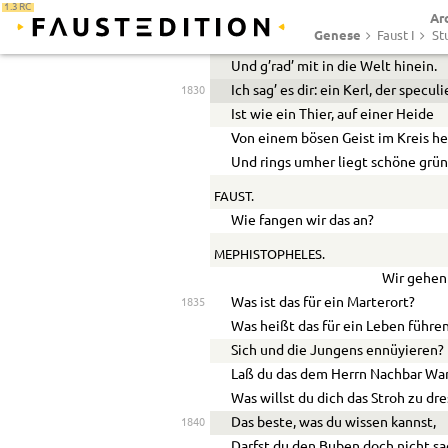
1.3 RC
Ar
Als hätt’ ich vier und zwanzig Bein
Genese
Faust I
St
Drum frisch! laß alles Sinnen seyn,
Und g’rad’ mit in die Welt hinein.
Ich sag’ es dir: ein Kerl, der speculi
1830
Ist wie ein Thier, auf einer Heide
Von einem bösen Geist im Kreis he
Und rings umher liegt schöne grü
FAUST.
Wie fangen wir das an?
MEPHISTOPHELES.
Wir gehen 
Was ist das für ein Marterort?
1835
Was heißt das für ein Leben führen
Sich und die Jungens ennüyieren?
Laß du das dem Herrn Nachbar Wa
Was willst du dich das Stroh zu dr
Das beste, was du wissen kannst,
1840
Darfst du den Buben doch nicht sa