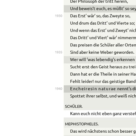
Der Philosoph der tritt herein,
Und beweis’t euch, es müßt’ so se
Das Erst’ wär’ so, das Zweyte so,
1930
Und drum das Dritt’ und Vierte so;
Und wenn das Erst’ und Zweyt’ nich
Das Dritt’ und Viert’ wär’ nimmerm
Das preisen die Schüler aller Orten
Sind aber keine Weber geworden.
1935
Wer will ’was lebendig’s erkennen 
Sucht erst den Geist heraus zu tre
Dann hat er die Theile in seiner Ha
Fehlt leider! nur das geistige Band
Encheiresin naturae
nennt’s d
1940
Spottet ihrer selbst, und weiß nich
SCHÜLER.
Kann euch nicht eben ganz verste
MEPHISTOPHELES.
Das wird nächstens schon besser 