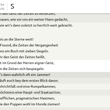
.
cke
S
iht! es ist ein groß Ergetzen,
cht
in den Geist der Zeiten zu versetzen;
hauen, wie vor uns ein weiser Mann ge­dacht,
ie wir’s dann zuletzt so herrlich weit ge­bracht.
 bis an die Sterne weit!
Freund, die Zeiten der Vergangen­heit
uns ein Buch mit sieben Siegeln.
hr den Geist der Zeiten heißt,
st im Grund der Herren eigner Geist,
m die Zeiten sich bespiegeln.
t’s dann wahrlich oft ein Jammer!
äuft euch bey dem ersten Blick davon.
ehrichtfaß und eine Rumpelkammer,
öchstens eine Haupt- und Staatsaction,
refflichen, pragmatischen Maximen,
sie den Puppen wohl im Munde ziemen!