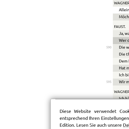
WAGNER
Allei
Möcht
FAUST.
Ja, w
Wer d
Die w
590
Die t
Dem P
Hat m
Ich bi
Wir m
595
WAGNER
Ich h
Um so
Diese Website verwendet Cooki
ab.
entsprechend Ihren Einstellungen
FAUST.
Edition. Lesen Sie auch unsere
Da