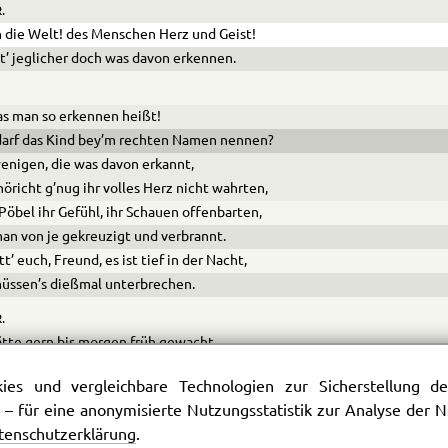
.
n die Welt! des Menschen Herz und Geist!
’ jeglicher doch was davon erkennen.
as man so erkennen heißt!
arf das Kind bey’m rechten Namen nennen?
enigen, die was davon erkannt,
höricht g’nug ihr volles Herz nicht wahr­ten,
öbel ihr Gefühl, ihr Schauen offen­barten,
an von je gekreuzigt und verbrannt.
tt’ euch, Freund, es ist tief in der Nacht,
üssen’s dießmal unterbrechen.
.
ätte gern bis morgen früh gewacht,
 gelehrt mit euch mich zu besprechen.
es und vergleichbare Technologien zur Sicherstellung der
 – für eine anonymisierte Nutzungsstatistik zur Analyse der
tenschutzerklärung
.