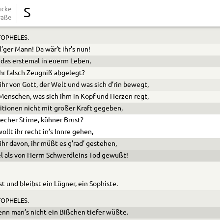
ucke
S
raße
Er nichts bessers hat, so ist der Plan zerrissen.
OPHELES.
l’ger Mann! Da wär’t ihr’s nun!
s das erstemal in euerm Leben,
hr falsch Zeugniß abgelegt?
ihr von Gott, der Welt und was sich d’rin bewegt,
enschen, was sich ihm in Kopf und Herzen regt,
itionen nicht mit großer Kraft gegeben,
recher Stirne, kühner Brust?
ollt ihr recht in’s Innre gehen,
ihr davon, ihr müßt es g’rad’ gestehen,
el als von Herrn Schwerdleins Tod gewußt!
st und bleibst ein Lügner, ein Sophiste.
OPHELES.
enn man’s nicht ein Bißchen tiefer wüßte.