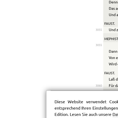
Denn 
Das a
Und a
FAUST.
Und z
3055
MEPHIST
3055
Dann 
Von e
Wird 
FAUST.
Laß d
Für d
3060
Nach 
Dann 
Diese Website verwendet Cooki
Nach 
entsprechend Ihren Einstellungen
Und d
Edition. Lesen Sie auch unsere
Da
Unend
3065