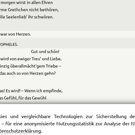
morgen wirst in allen Ehren
rme Grethchen nicht bethören,
lle Seelenlieb’ ihr schwören.
war von Herzen.
OPHELES.
Gut und schön!
wird von ewiger Treu’ und Liebe,
inzig überallmächt’gem Triebe –
das auch so von Herzen gehn?
as! Es wird! – Wenn ich empfinde,
as Gefühl, für das Gewühl
Namen suche, keinen finde,
durch die Welt mit allen Sinnen schweife,
es und vergleichbare Technologien zur Sicherstellung der
allen höchsten Worten greife,
 – für eine anonymisierte Nutzungsstatistik zur Analyse der
iese Gluth, von der ich brenne,
tenschutzerklärung
.
lich, ewig, ewig nenne,