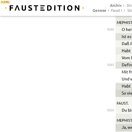
1.3 RC
Archiv
Dr
FAUST.
Genese
Faust I
St
Wenn 
MEPHIST
O hei
3040
Ist e
Daß i
Habt 
Vom M
Defin
3045
Mit f
Und w
Habt 
So vi
FAUST.
Du bi
3050
MEPHIST
Ja, w