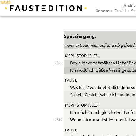
1.3 RC
Archiv
Genese
Faust I
Sp
Spatziergang.
in Gedanken auf und ab gehend.
Faust
MEPHISTOPHELES.
Bey aller verschmähten Liebe! Bey
2805
Ich wollt’ ich wüßte ’was ärgers, d
FAUST.
Was hast? was kneipt dich denn so
So kein Gesicht sah’ ich in meinem
MEPHISTOPHELES.
Ich möcht’ mich gleich dem Teufe
Wenn ich nur selbst kein Teufel wä
2810
FAUST.