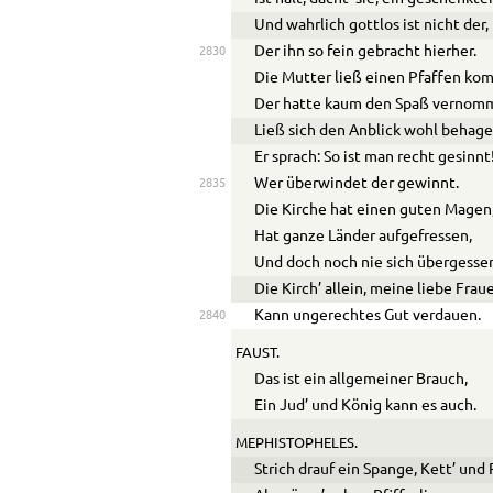
Und wahrlich gottlos ist nicht der,
Der ihn so fein gebracht hierher.
2830
Die Mutter ließ einen Pfaffen ko
Der hatte kaum den Spaß vernom
Ließ sich den Anblick wohl behage
Er sprach: So ist man recht gesinnt
Wer überwindet der gewinnt.
2835
Die Kirche hat einen guten Magen
Hat ganze Länder aufgefressen,
Und doch noch nie sich übergesse
Die Kirch’ allein, meine liebe Frau
Kann ungerechtes Gut verdauen.
2840
FAUST.
Das ist ein allgemeiner Brauch,
Ein Jud’ und König kann es auch.
MEPHISTOPHELES.
Strich drauf ein Spange, Kett’ und 