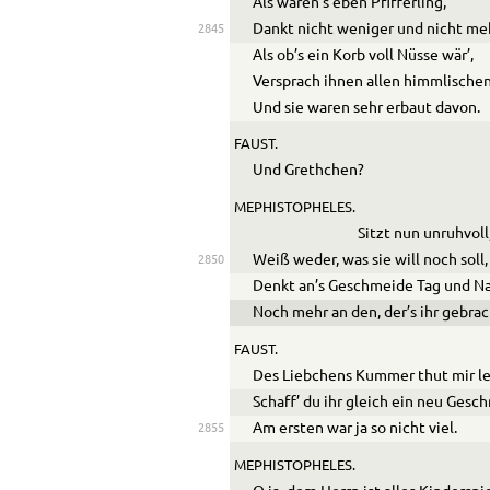
Als wären’s eben Pfifferling,
Dankt nicht weniger und nicht me
2845
Als ob’s ein Korb voll Nüsse wär’,
Versprach ihnen allen himmlische
Und sie waren sehr erbaut davon.
FAUST.
Und Grethchen?
MEPHISTOPHELES.
Sitzt nun unruhvoll
Weiß weder, was sie will noch soll,
2850
Denkt an’s Geschmeide Tag und Na
Noch mehr an den, der’s ihr gebrac
FAUST.
Des Liebchens Kummer thut mir le
Schaff’ du ihr gleich ein neu Gesc
Am ersten war ja so nicht viel.
2855
MEPHISTOPHELES.