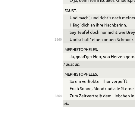
O ja, dem Herrn ist alles Kinderspie
FAUST.
Und mach’, und richt’s nach meine
Häng’ dich an ihre Nachbarinn.
Sey Teufel doch nur nicht wie Brey
Und schaff’ einen neuen Schmuck 
2860
MEPHISTOPHELES.
Ja, gnäd’ger Herr, von Herzen gern
Faust ab.
MEPHISTOPHELES.
So ein verliebter Thor verpufft
Euch Sonne, Mond und alle Sterne
Zum Zeitvertreib dem Liebchen in 
2864
ab.