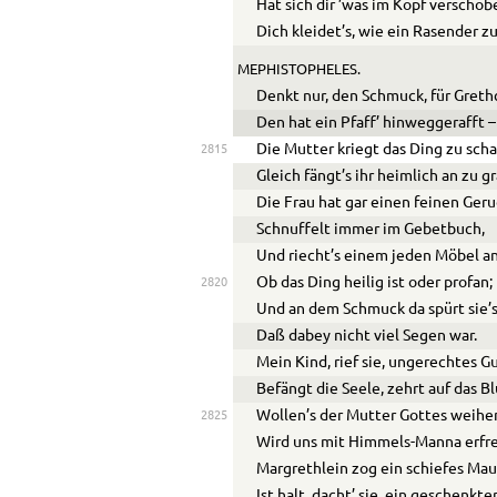
Hat sich dir ’was im Kopf verschob
Dich kleidet’s, wie ein Rasender z
MEPHISTOPHELES.
Denkt nur, den Schmuck, für Greth
Den hat ein Pfaff’ hinweggerafft –
Die Mutter kriegt das Ding zu sch
2815
Gleich fängt’s ihr heimlich an zu g
Die Frau hat gar einen feinen Geru
Schnuffelt immer im Gebetbuch,
Und riecht’s einem jeden Möbel an
Ob das Ding heilig ist oder profan;
2820
Und an dem Schmuck da spürt sie’s 
Daß dabey nicht viel Segen war.
Mein Kind, rief sie, ungerechtes G
Befängt die Seele, zehrt auf das Bl
Wollen’s der Mutter Gottes weihe
2825
Wird uns mit Himmels-Manna erfr
Margrethlein zog ein schiefes Mau
Ist halt, dacht’ sie, ein geschenkte