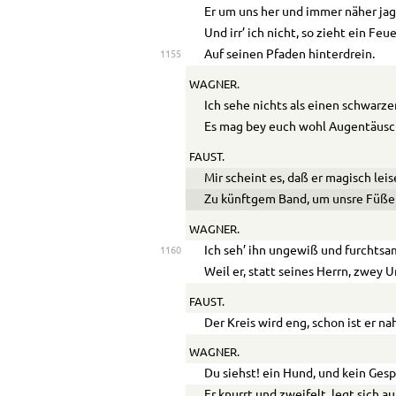
Er um uns her und immer näher jag
Und irr’ ich nicht, so zieht ein Feu
Auf seinen Pfaden hinterdrein.
1155
WAGNER.
Ich sehe nichts als einen schwarze
Es mag bey euch wohl Augentäusc
FAUST.
Mir scheint es, daß er magisch leis
Zu künftgem Band, um unsre Füße 
WAGNER.
Ich seh’ ihn ungewiß und furchts
1160
Weil er, statt seines Herrn, zwey 
FAUST.
Der Kreis wird eng, schon ist er na
WAGNER.
Du siehst! ein Hund, und kein Gesp
Er knurrt und zweifelt, legt sich a