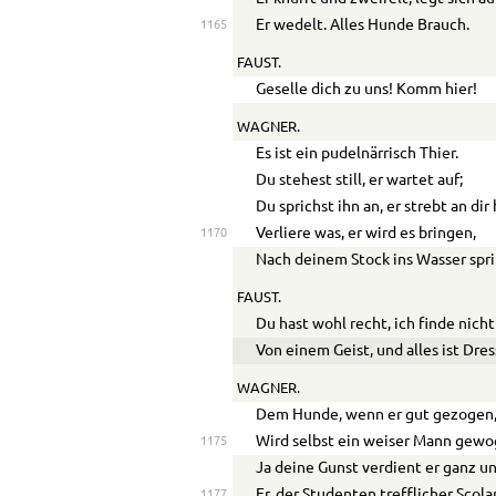
Er wedelt. Alles Hunde Brauch.
1165
FAUST.
Geselle dich zu uns! Komm hier!
WAGNER.
Es ist ein pudelnärrisch Thier.
Du stehest still, er wartet auf;
Du sprichst ihn an, er strebt an dir 
Verliere was, er wird es bringen,
1170
Nach deinem Stock ins Wasser spr
FAUST.
Du hast wohl recht, ich finde nicht
Von einem Geist, und alles ist Dres
WAGNER.
Dem Hunde, wenn er gut gezogen
Wird selbst ein weiser Mann gewo
1175
Ja deine Gunst verdient er ganz u
Er, der Studenten trefflicher Scolar
1177