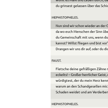
wühlt es Mark und Leben durch, das
du grinsest gelassen über das Schi
MEPHISTOPHELES.
Nun sind wir schon wieder an der 
da wo euch Menschen der Sinn üb
du Gemeinschaft mit uns, wenn du
kannst? Willst fliegen und bist vo
Drangen wir uns dir auf, oder du di
FAUST.
Fletsche deine gefräßigen Zähne m
eckelts! – Großer herrlicher Geist,
würdigtest, der du mein Herz ken
warum an den Schandgesellen mic
Schaden weidet und am Verderben 
MEPHISTOPHELES.