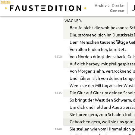
1.3 RC
Mir sollt’ er um die köstlichsten 
Archiv
Drucke
Genese
Nicht feil um einen Königsmantel 
1125
WAGNER.
Berufe nicht die wohlbekannte Sch
Die, strömend, sich im Dunstkreis 
Dem Menschen tausendfältige Gef
Von allen Enden her, bereitet.
Von Norden dringt der scharfe Gei
1130
Auf dich herbey, mit pfeilgespitz
Von Morgen ziehn, vertrocknend, s
Und nähren sich von deinen Lunge
Wenn sie der Mittag aus der Wüste
Die Glut auf Glut um deinen Scheit
1135
So bringt der West den Schwarm, de
Um dich und Feld und Aue zu ersä
Sie hören gern, zum Schaden froh
Gehorchen gern, weil sie uns gern
Sie stellen wie vom Himmel sich g
1140