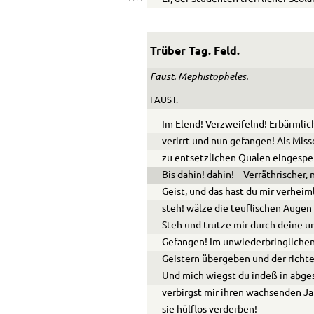
Trüber Tag. Feld.
Faust. Mephistopheles.
FAUST.
Im Elend! Verzweifelnd! Erbärmlic
verirrt und nun gefangen! Als Mis
zu entsetzlichen Qualen eingesper
Bis dahin! dahin! – Verräthrischer,
Geist, und das hast du mir verheiml
steh! wälze die teuflischen Auge
Steh und trutze mir durch deine u
Gefangen! Im unwiederbringlichen
Geistern übergeben und der richt
Und mich wiegst du indeß in abge
verbirgst mir ihren wachsenden Ja
sie hülflos verderben!