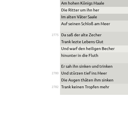
Am hohen Königs Maale
Die Ritter um ihn her
Im alten Väter Saale
Auf seinen Schloß am Meer
Da saß der alte Zecher
2775
Trank lezte Lebens Glut
Und warf den heiligen Becher
hinunter in die Fluth
Er sah ihn sinken und trinken
Und stürzen tief ins Meer
2780
Die Augen thäten ihm sinken
Trank keinen Tropfen mehr
2782