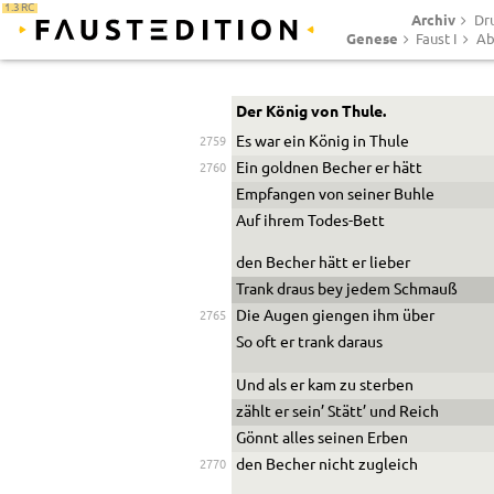
1.3 RC
Archiv
Dr
Genese
Faust I
Ab
Der König von Thule.
Es war ein König in Thule
2759
Ein goldnen Becher er hätt
2760
Empfangen von seiner Buhle
Auf ihrem Todes-Bett
den Becher hätt er lieber
Trank draus bey jedem Schmauß
Die Augen
giengen ihm über
2765
So oft er trank daraus
Und als er kam zu sterben
zählt er sein’ Stätt’ und Reich
Gönnt alles seinen Erben
den
Becher nicht zugleich
2770