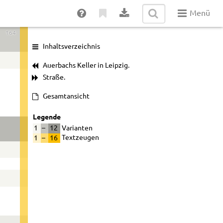
Menü
164
Inhaltsverzeichnis
Auerbachs Keller in Leipzig.
Straße.
Gesamtansicht
Legende
1
–
12
Varianten
1
–
16
Textzeugen