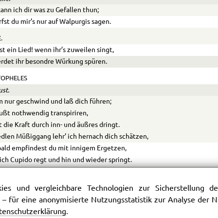
ann ich dir was zu Gefallen thun;
rfst du mir’s nur auf Walpurgis sagen.
.
ist ein Lied! wenn ihr’s zuweilen singt,
rdet ihr besondre Würkung spüren.
TOPHELES
ust.
nur geschwind und laß dich führen;
ßt nothwendig transpiriren,
 die Kraft durch inn- und äußres dringt.
dlen Müßiggang lehr’ ich hernach dich schätzen,
ald empfindest du mit innigem Ergetzen,
ich Cupido regt und hin und wieder springt.
ich nur schnell noch in den Spiegel schauen!
es und vergleichbare Technologien zur Sicherstellung der
rauenbild war gar zu schön!
 – für eine anonymisierte Nutzungsstatistik zur Analyse der
tenschutzerklärung
.
OPHELES.