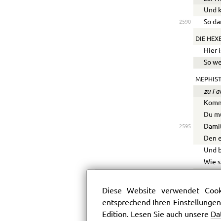
Und k
So da
2590
DIE HEXE
Hier 
So we
MEPHIS
zu Fa
Komm 
Du mu
Damit
2595
Den e
Und b
Wie s
FAUST.
Laß m
Diese Website verwendet Cooki
Das F
entsprechend Ihren Einstellungen
2600
Edition. Lesen Sie auch unsere
Da
MEPHIST