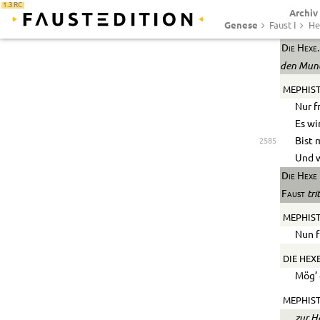
1.3 RC
Archiv
Er is
Genese
Faust I
He
Der m
Die Hexe.
den Mund
MEPHIST
Nur f
Es wi
Bist 
2585
Und w
Die Hexe
tri
Faust
MEPHIST
Nun f
DIE HEXE
Mög’ 
MEPHIS
zur H