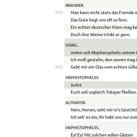
BRANDER.
Man kann nicht stets das Fremde 
2270
Das Gute liegt uns oft so fern.
Ein echter deutscher Mann mag ke
Doch ihre Weine trinkt er gern.
SIEBEL.
indem sich Mephistopheles seinem P
Ich muß gestehn, den sauren mag i
Gebt mir ein Glas vom echten süß
2275
MEPHISTOPHELES
bohrt.
Euch soll sogleich Tokayer fließen.
ALTMAYER.
Nein, Herren, seht mir in’s Gesicht
Ich seh’ es ein, ihr habt uns nur z
MEPHISTOPHELES.
Ey! Ey! Mit solchen edlen Gästen