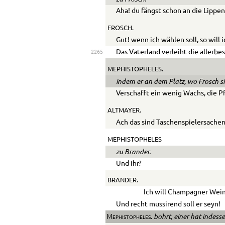
Aha! du fängst schon an die Lippe
FROSCH.
Gut! wenn ich wählen soll, so will
Das Vaterland verleiht die allerbe
2265
MEPHISTOPHELES.
indem er an dem Platz, wo Frosch sit
Verschafft ein wenig Wachs, die P
ALTMAYER.
Ach das sind Taschenspielersachen
MEPHISTOPHELES
zu Brander.
Und ihr?
BRANDER.
Ich will Champagner Wein
Und recht mussirend soll er seyn!
bohrt, einer hat indes
Mephistopheles.