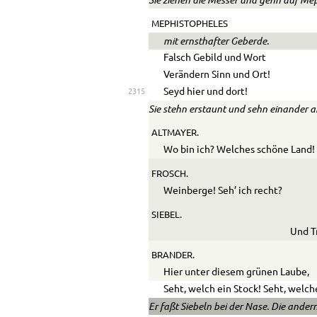
Sie ziehen die Messer und gehn auf Mep
MEPHISTOPHELES
mit ernsthafter Geberde.
Falsch Gebild und Wort
Verändern Sinn und Ort!
Seyd hier und dort!
2315
Sie stehn erstaunt und sehn einander a
ALTMAYER.
Wo bin ich? Welches schöne Land!
FROSCH.
Weinberge! Seh’ ich recht?
SIEBEL.
Und T
BRANDER.
Hier unter diesem grünen Laube,
Seht, welch ein Stock! Seht, welch
Er faßt Siebeln bei der Nase. Die ander