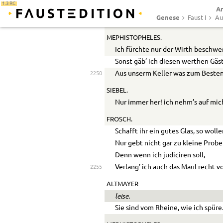
1.3 RC
Ar
SIEBEL.
Genese
Faust I
Au
Wir mögen das nicht wieder hören
MEPHISTOPHELES.
Ich fürchte nur der Wirth beschwer
Sonst gäb’ ich diesen werthen Gäs
Aus unserm Keller was zum Besten
2250
SIEBEL.
Nur immer her! ich nehm’s auf mic
FROSCH.
Schafft ihr ein gutes Glas, so woll
Nur gebt nicht gar zu kleine Probe
Denn wenn ich judiciren soll,
Verlang’ ich auch das Maul recht vo
2255
ALTMAYER
leise.
Sie sind vom Rheine, wie ich spüre