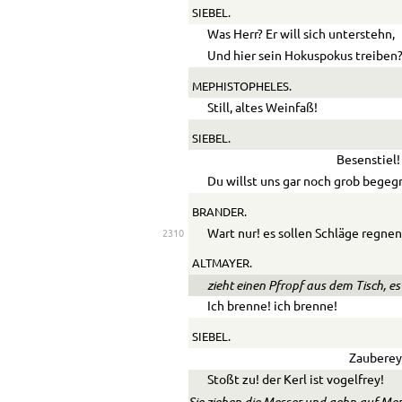
SIEBEL.
Was Herr? Er will sich unterstehn,
Und hier sein Hokuspokus treiben
MEPHISTOPHELES.
Still, altes Weinfaß!
SIEBEL.
Besenstiel!
Du willst uns gar noch grob bege
BRANDER.
Wart nur! es sollen Schläge regnen
2310
ALTMAYER.
zieht einen Pfropf aus dem Tisch, e
Ich brenne! ich brenne!
SIEBEL.
Zauberey
Stoßt zu! der Kerl ist vogelfrey!