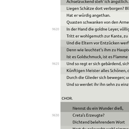
Achselzuckend steh’ ich ängstlich
Liegen Schätze dort verborgen? 
Hat er würdig angethan.
Quasten schwanken von den Armen
In der Hand die goldne Leyer, völl
9620
Tritt er wohlgemuth zur Kante, zu
Und die Eltern vor Entzücken werf
Denn wie leuchtet’s ihm zu Haupte
Ist es Goldschmuck, ist es Flamme
Und so regt er sich gebärdend, si
9625
Künftigen Meister alles Schönen,
Durch die Glieder sich bewegen; un
Und so werdet ihr ihn sehn zu ei
CHOR.
Nennst du ein Wunder dieß,
Creta’s Erzeugte?
9630
Dichtend belehrendem Wort