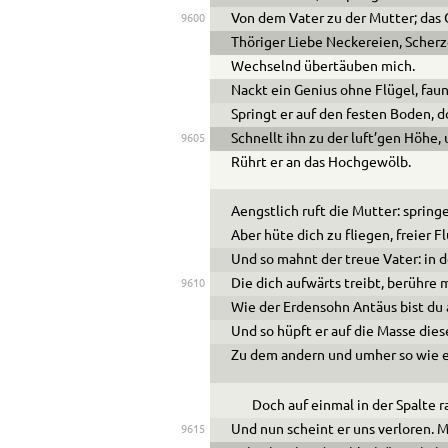
Von dem Vater zu der Mutter; das 
9600
Thöriger Liebe Neckereien, Scher
Wechselnd übertäuben mich.
Nackt ein Genius ohne Flügel, fau
Springt er auf den festen Boden,
Schnellt ihn zu der luft’gen Höhe
9605
Rührt er an das Hochgewölb.
Aengstlich ruft die Mutter: spring
Aber hüte dich zu fliegen, freier Fl
Und so mahnt der treue Vater: in de
Die dich aufwärts treibt, berühre
9610
Wie der Erdensohn Antäus bist du 
Und so hüpft er auf die Masse dies
Zu dem andern und umher so wie ei
Doch auf einmal in der Spalte r
Und nun scheint er uns verloren. M
9615