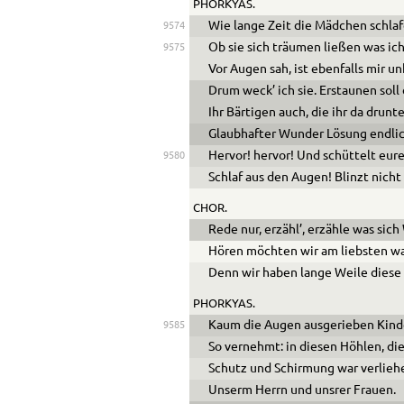
PHORKYAS.
Wie lange Zeit die Mädchen schlaf
9574
Ob sie sich träumen ließen was ich
9575
Vor Augen sah, ist ebenfalls mir u
Drum weck’ ich sie. Erstaunen soll 
Ihr Bärtigen auch, die ihr da drunt
Glaubhafter Wunder Lösung endli
Hervor! hervor! Und schüttelt eure
9580
Schlaf aus den Augen! Blinzt nicht
CHOR.
Rede nur, erzähl’, erzähle was sic
Hören möchten wir am liebsten wa
Denn wir haben lange Weile diese
PHORKYAS.
Kaum die Augen ausgerieben Kinde
9585
So vernehmt: in diesen Höhlen, di
Schutz und Schirmung war verliehe
Unserm Herrn und unsrer Frauen.