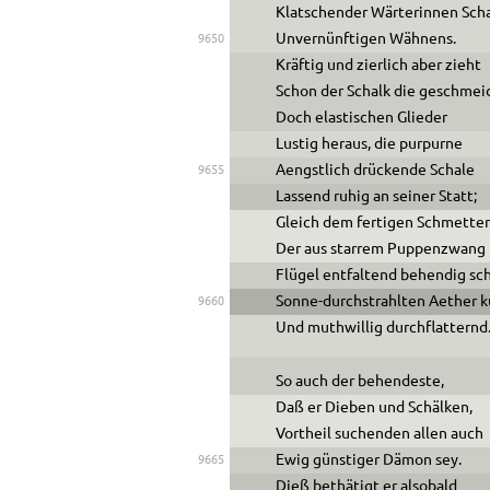
Klatschender Wärterinnen Sch
Unvernünftigen Wähnens.
9650
Kräftig und zierlich aber zieht
Schon der Schalk die geschmei
Doch elastischen Glieder
Lustig heraus, die purpurne
Aengstlich drückende Schale
9655
Lassend ruhig an seiner Statt;
Gleich dem fertigen Schmetter
Der aus starrem Puppenzwang
Flügel entfaltend behendig sch
Sonne-durchstrahlten Aether 
9660
Und muthwillig durchflatternd
So auch der behendeste,
Daß er Dieben und Schälken,
Vortheil suchenden allen auch
Ewig günstiger Dämon sey.
9665
Dieß bethätigt er alsobald