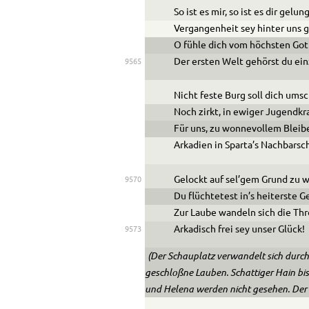
So ist es mir, so ist es dir gelun
Vergangenheit sey hinter uns 
O fühle dich vom höchsten Got
Der ersten Welt gehörst du ein
9565
Nicht feste Burg soll dich ums
Noch zirkt, in ewiger Jugendkr
Für uns, zu wonnevollem Bleib
Arkadien in Sparta’s Nachbarsch
Gelockt auf sel’gem Grund zu 
9570
Du flüchtetest in’s heiterste G
Zur Laube wandeln sich die Th
Arkadisch frei sey unser Glück!
9573
(Der Schauplatz verwandelt sich durch
geschloßne Lauben. Schattiger Hain bis
und Helena werden nicht gesehen. Der C