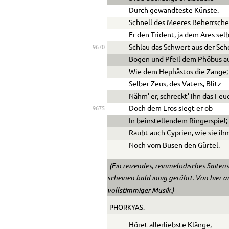
Durch gewandteste Künste.
Schnell des Meeres Beherrscher
Er den Trident, ja dem Ares sel
Schlau das Schwert aus der Sch
9670
Bogen und Pfeil dem Phöbus a
Wie dem Hephästos die Zange;
Selber Zeus, des Vaters, Blitz
Nähm’ er, schreckt’ ihn das Feue
Doch dem Eros siegt er ob
9675
In beinstellendem Ringerspiel;
Raubt auch Cyprien, wie sie ihm
Noch vom Busen den Gürtel.
(Ein reizendes, reinmelodisches Saitens
scheinen bald innig gerührt. Von hier 
vollstimmiger Musik.)
PHORKYAS.
Höret allerliebste Klänge,