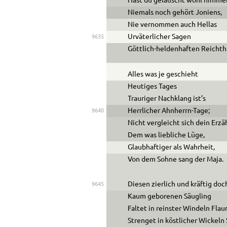
Hast du gelauscht wohl nimme
Niemals noch gehört Joniens,
Nie vernommen auch Hellas
Urväterlicher Sagen
9635
Göttlich-heldenhaften Reicht
Alles was je geschieht
Heutiges Tages
Trauriger Nachklang ist’s
Herrlicher Ahnherrn-Tage;
9640
Nicht vergleicht sich dein Erzä
Dem was liebliche Lüge,
Glaubhaftiger als Wahrheit,
Von dem Sohne sang der Maja.
Diesen zierlich und kräftig doc
9645
Kaum geborenen Säugling
Faltet in reinster Windeln Flau
Strenget in köstlicher Wickel