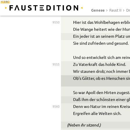
Obst ist nicht weit, der Ebnen r
1.3 RC
Und Honig trieft vom ausgehö
Genese
Faust II
Dr
Hier ist das Wohlbehagen erbli
9550
Die Wange heitert wie der Mun
Ein jeder ist an seinem Platz un
Sie sind zufrieden und gesund.
Und so entwickelt sich am rei
Zu Vaterkraft das holde Kind.
9555
Wir staunen drob; noch immer b
Ob’s Götter, ob es Menschen si
So war Apoll den Hirten zugest
Daß ihm der schönsten einer gl
Denn wo Natur im reinen Kreis
9560
Ergreifen alle Welten sich.
(Neben ihr sitzend.)