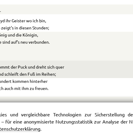
.
yd ihr Geister wo ich bin,
 zeigt’s in diesen Stunden;
nig und die Königin,
e sind auf’s neu verbunden.
mmt der Puck und dreht sich quer
d schleift den Fuß im Reihen;
undert kommen hinterher
ch auch mit ihm zu freuen.
iel bewegt den Sang
es und vergleichbare Technologien zur Sicherstellung der
 himmlisch reinen Tönen;
 – für eine anonymisierte Nutzungsstatistik zur Analyse der
ele Fratzen lockt sein Klang,
tenschutzerklärung
.