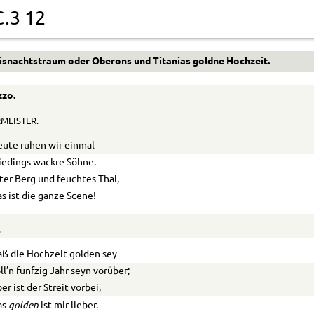
C.3 12
isnachtstraum
oder
Oberons und Titanias goldne Hochzeit.
zzo.
MEISTER.
ute ruhen wir einmal
iedings wackre Söhne.
ter Berg und feuchtes Thal,
s ist die ganze Scene!
.
ß die Hochzeit golden sey
ll’n funfzig Jahr seyn vorüber;
er ist der Streit vorbei,
golden
as
ist mir lieber.