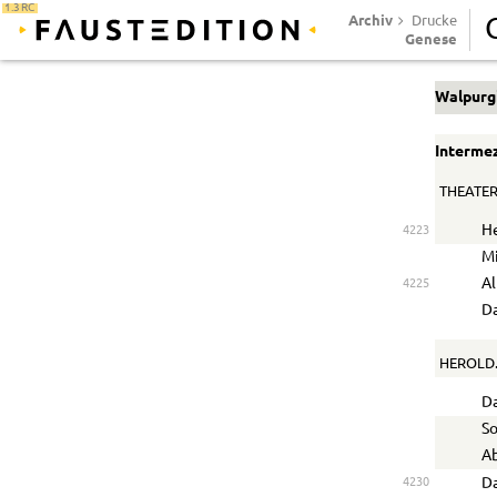
1.3 RC
Archiv
Drucke
Genese
Walpurg
Interme
THEATER
He
4223
M
Al
4225
Da
HEROLD
Da
So
Ab
4230
D