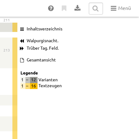
Menü
211
Inhaltsverzeichnis
Walpurgisnacht.
Trüber Tag. Feld.
213
Gesamtansicht
Legende
1
–
12
Varianten
1
–
16
Textzeugen