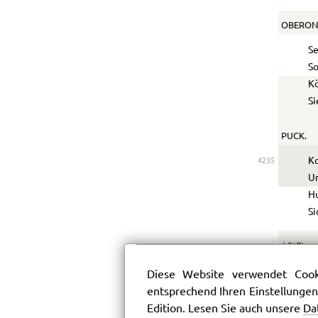
OBERON
Se
So
Kö
Si
PUCK.
Ko
4235
Un
H
Si
ARIEL.
Ar
Diese Website verwendet Cooki
In
4240
entsprechend Ihren Einstellungen
Vi
Edition. Lesen Sie auch unsere
Da