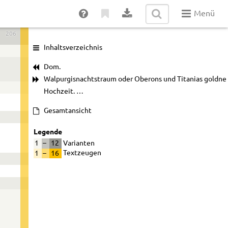
Menü
206
Inhaltsverzeichnis
Dom.
Walpurgisnachtstraum oder Oberons und Titanias goldne
Hochzeit. …
Gesamtansicht
Legende
1
–
12
Varianten
1
–
16
Textzeugen