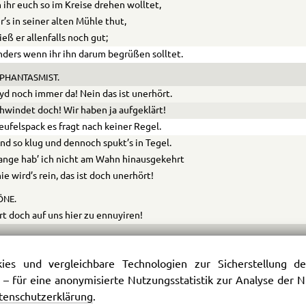
ihr euch so im Kreise drehen wolltet,
r’s in seiner alten Mühle thut,
ieß er allenfalls noch gut;
ders wenn ihr ihn darum begrüßen solltet.
PHANTASMIST.
eyd noch immer da! Nein das ist unerhört.
hwindet doch! Wir haben ja aufgeklärt!
eufelspack es fragt nach keiner Regel.
ind so klug und dennoch spukt’s in Tegel.
ange hab’ ich nicht am Wahn hinausgekehrt
ie wird’s rein, das ist doch unerhört!
ÖNE.
rt doch auf uns hier zu ennuyiren!
PHANTASMIST.
ag’s euch Geistern in’s Gesicht,
es und vergleichbare Technologien zur Sicherstellung der
eistesdespotismus leid’ ich nicht;
 – für eine anonymisierte Nutzungsstatistik zur Analyse der
Geist kann ihn nicht exerciren.
tenschutzerklärung
.
rd fortgetanzt.