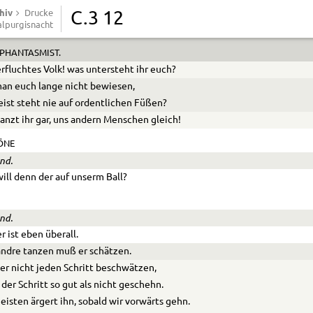
hiv
 er einen
—
—
bereit,
Drucke
C.3 12
lpurgisnacht
 er
—
—
—
nicht scheut.
PHANTASMIST.
rfluchtes Volk! was untersteht ihr euch?
an euch lange nicht bewiesen,
eist steht nie auf ordentlichen Füßen?
anzt ihr gar, uns andern Menschen gleich!
ÖNE
nd.
ill denn der auf unserm Ball?
nd.
er ist eben überall.
ndre tanzen muß er schätzen.
er nicht jeden Schritt beschwätzen,
t der Schritt so gut als nicht geschehn.
isten ärgert ihn, sobald wir vorwärts gehn.