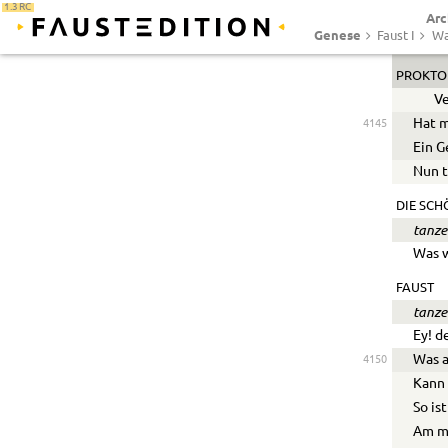
1.3 RC
Arc
Halt’
Genese
Faust I
Wa
Wenn
PROKTO
Ve
Hat m
4145
Ein G
Nun t
DIE SCH
tanze
Was w
FAUST
tanze
Ey! d
Was a
4150
Kann 
So is
Am me