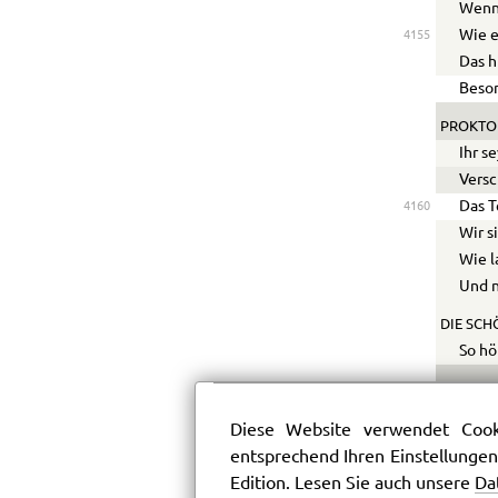
Wenn 
Wie e
4155
Das h
Beson
PROKTO
Ihr s
Versc
Das T
4160
Wir s
Wie l
Und n
DIE SCH
So hö
PROKTO
Ich s
4165
Diese Website verwendet Cooki
Den G
entsprechend Ihren Einstellungen
Mein 
Edition. Lesen Sie auch unsere
Da
Es wi