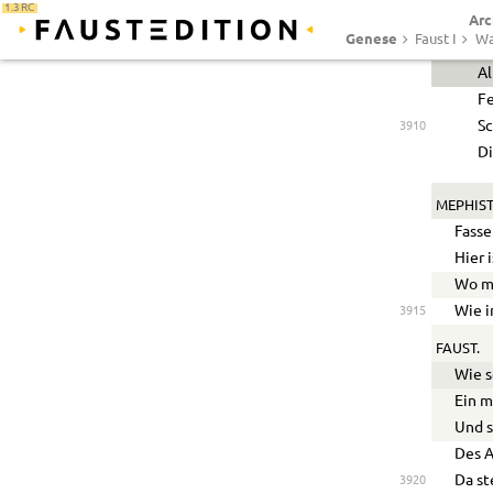
1.3 RC
Arc
Genese
Faust I
Wa
Od
Al
Fe
Sc
3910
Di
MEPHIST
Fasse
Hier 
Wo ma
Wie 
3915
FAUST.
Wie s
Ein m
Und s
Des A
Da st
3920