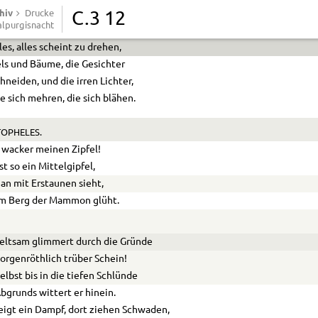
hiv
Aber sag’ mir ob wir stehen,
Drucke
C.3 12
lpurgisnacht
er ob wir weiter gehen?
les, alles scheint zu drehen,
ls und Bäume, die Gesichter
hneiden, und die irren Lichter,
e sich mehren, die sich blähen.
OPHELES.
 wacker meinen Zipfel!
ist so ein Mittelgipfel,
n mit Erstaunen sieht,
im Berg der Mammon glüht.
eltsam glimmert durch die Gründe
orgenröthlich trüber Schein!
elbst bis in die tiefen Schlünde
bgrunds wittert er hinein.
eigt ein Dampf, dort ziehen Schwaden,