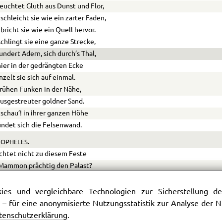
leuchtet Gluth aus Dunst und Flor,
schleicht sie wie ein zarter Faden,
bricht sie wie ein Quell hervor.
schlingt sie eine ganze Strecke,
undert Adern, sich durch’s Thal,
ier in der gedrängten Ecke
nzelt sie sich auf einmal.
rühen Funken in der Nähe,
usgestreuter goldner Sand.
schau’! in ihrer ganzen Höhe
ndet sich die Felsenwand.
OPHELES.
chtet nicht zu diesem Feste
Mammon prächtig den Palast?
lück daß du’s gesehen hast;
püre schon die ungestümen Gäste.
es und vergleichbare Technologien zur Sicherstellung der
 – für eine anonymisierte Nutzungsstatistik zur Analyse der
tenschutzerklärung
.
as’t die Windsbraut durch die Luft!