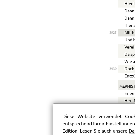
Hier 
Dann 
Dann 
Hier 
Mit h
3925
Und h
Verei
Da sp
Wie a
Doch 
3930
Entzü
MEPHIST
Erleu
Herr 
Ein G
Ich s
3935
Diese Website verwendet Cooki
entsprechend Ihren Einstellungen
FAUST.
Edition. Lesen Sie auch unsere
Da
Wie r