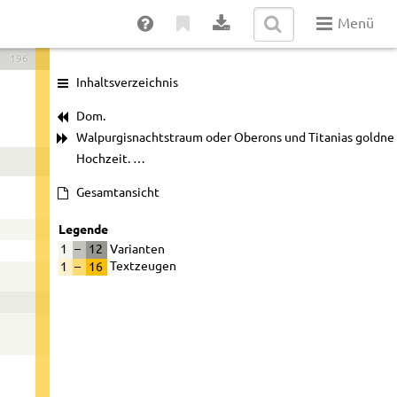
Menü
196
Inhaltsverzeichnis
Dom.
Walpurgisnachtstraum oder Oberons und Titanias goldne
Hochzeit. …
Gesamtansicht
Legende
1
–
12
Varianten
1
–
16
Textzeugen