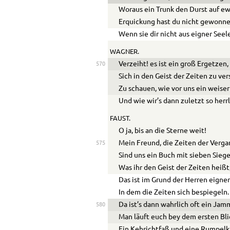
Woraus ein Trunk den Durst auf ewi
Erquickung hast du nicht gewonne
Wenn sie dir nicht aus eigner Seele
WAGNER.
Verzeiht! es ist ein groß Ergetzen,
570
Sich in den Geist der Zeiten zu ve
Zu schauen, wie vor uns ein weise
Und wie wir’s dann zuletzt so herr
FAUST.
O ja, bis an die Sterne weit!
Mein Freund, die Zeiten der Verg
575
Sind uns ein Buch mit sieben Siege
Was ihr den Geist der Zeiten heißt
Das ist im Grund der Herren eigner
In dem die Zeiten sich bespiegeln.
Da ist’s dann wahrlich oft ein Jam
580
Man läuft euch bey dem ersten Bli
Ein Kehrichtfaß und eine Rumpel