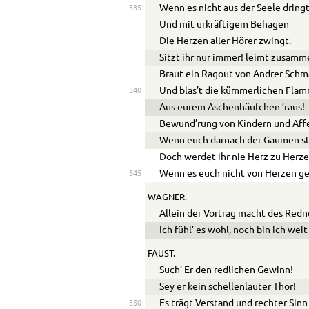
Wenn es nicht aus der Seele dringt
535
Und mit urkräftigem Behagen
Die Herzen aller Hörer zwingt.
Sitzt ihr nur immer! leimt zusamm
Braut ein Ragout von Andrer Schm
Und blas’t die kümmerlichen Fla
540
Aus eurem Aschenhäufchen ’raus!
Bewund’rung von Kindern und Aff
Wenn euch darnach der Gaumen st
Doch werdet ihr nie Herz zu Herze
Wenn es euch nicht von Herzen ge
545
WAGNER.
Allein der Vortrag macht des Redn
Ich fühl’ es wohl, noch bin ich weit
FAUST.
Such’ Er den redlichen Gewinn!
Sey er kein schellenlauter Thor!
Es trägt Verstand und rechter Sinn
550