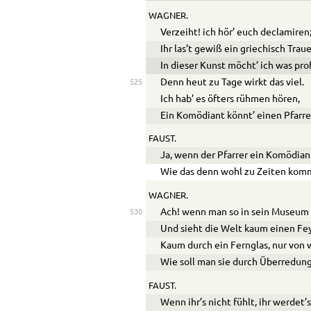
WAGNER.
Verzeiht! ich hör’ euch declamiren
Ihr las’t gewiß ein griechisch Trau
In dieser Kunst möcht’ ich was prof
Denn heut zu Tage wirkt das viel.
525
Ich hab’ es öfters rühmen hören,
Ein Komödiant könnt’ einen Pfarre
FAUST.
Ja, wenn der Pfarrer ein Komödiant
Wie das denn wohl zu Zeiten kom
WAGNER.
Ach! wenn man so in sein Museum 
530
Und sieht die Welt kaum einen Fe
Kaum durch ein Fernglas, nur von 
Wie soll man sie durch Überredung
FAUST.
Wenn ihr’s nicht fühlt, ihr werdet’