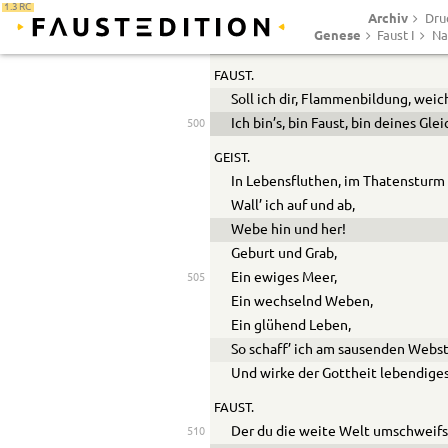
1.3 RC
Archiv
In allen Lebenstiefen zittert,
Dru
Genese
Faust I
Na
Ein furchtsam-weggekrümmter W
FAUST.
Soll ich dir, Flammenbildung, wei
Ich bin’s, bin Faust, bin deines Gle
500
GEIST.
In Lebensfluthen, im Thatensturm
Wall’ ich auf und ab,
Webe hin und her!
Geburt und Grab,
Ein ewiges Meer,
505
Ein wechselnd Weben,
Ein glühend Leben,
So schaff’ ich am sausenden Webst
Und wirke der Gottheit lebendiges
FAUST.
Der du die weite Welt umschweifs
510