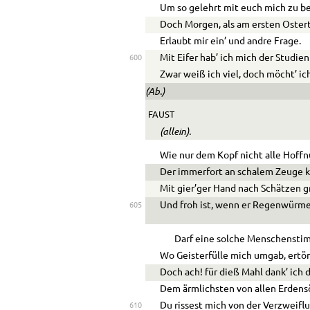
Um so gelehrt mit euch mich zu b
Doch Morgen, als am ersten Oster
Erlaubt mir ein’ und andre Frage.
Mit Eifer hab’ ich mich der Studien
600
Zwar weiß ich viel, doch möcht’ ich
(Ab.)
FAUST
(allein).
Wie nur dem Kopf nicht alle Hoff
Der immerfort an schalem Zeuge k
Mit gier’ger Hand nach Schätzen g
Und froh ist, wenn er Regenwürme
605
Darf eine solche Menschenstim
Wo Geisterfülle mich umgab, ertö
Doch ach! für dieß Mahl dank’ ich d
Dem ärmlichsten von allen Erdens
Du rissest mich von der Verzweiflu
610