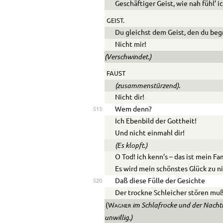
Geschäftiger Geist, wie nah fühl’ i
GEIST.
Du gleichst dem Geist, den du begr
Nicht mir!
(Verschwindet.)
FAUST
(zusammenstürzend).
Nicht dir!
Wem denn?
515
Ich Ebenbild der Gottheit!
Und nicht einmahl dir!
(Es klopft.)
O Tod! ich kenn’s – das ist mein Fa
Es wird mein schönstes Glück zu n
Daß diese Fülle der Gesichte
520
Der trockne Schleicher stören mu
im Schlafrocke und der Nachtm
(Wagner
unwillig.)