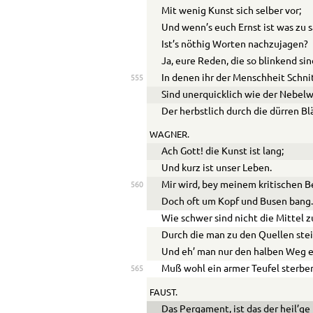
Mit wenig Kunst sich selber vor;
Und wenn’s euch Ernst ist was zu 
Ist’s nöthig Worten nachzujagen?
Ja, eure Reden, die so blinkend sin
In denen ihr der Menschheit Schnit
555
Sind unerquicklich wie der Nebelw
Der herbstlich durch die dürren Blä
WAGNER.
Ach Gott! die Kunst ist lang;
Und kurz ist unser Leben.
Mir wird, bey meinem kritischen B
560
Doch oft um Kopf und Busen bang
Wie schwer sind nicht die Mittel 
Durch die man zu den Quellen stei
Und eh’ man nur den halben Weg e
Muß wohl ein armer Teufel sterbe
565
FAUST.
Das Pergament, ist das der heil’ge