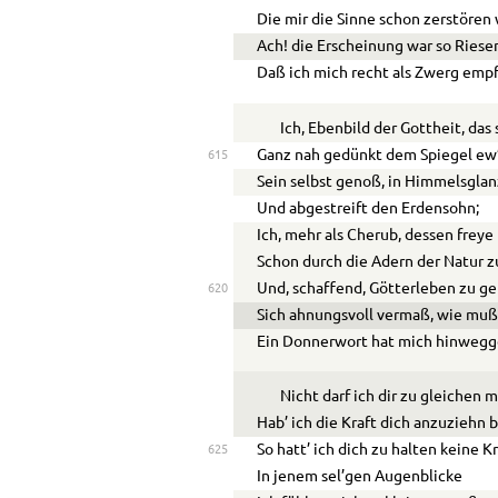
Die mir die Sinne schon zerstören 
Ach! die Erscheinung war so Riese
Daß ich mich recht als Zwerg empf
Ich, Ebenbild der Gottheit, das
Ganz nah gedünkt dem Spiegel ew
615
Sein selbst genoß, in Himmelsglan
Und abgestreift den Erdensohn;
Ich, mehr als Cherub, dessen freye
Schon durch die Adern der Natur z
Und, schaffend, Götterleben zu g
620
Sich ahnungsvoll vermaß, wie muß
Ein Donnerwort hat mich hinwegge
Nicht darf ich dir zu gleichen 
Hab’ ich die Kraft dich anzuziehn 
So hatt’ ich dich zu halten keine Kr
625
In jenem sel’gen Augenblicke