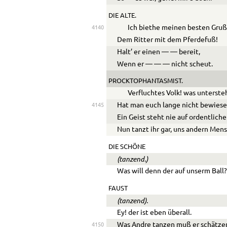
DIE ALTE.
Ich biethe meinen besten Gru
4140
Dem Ritter mit dem Pferdefuß!
Halt’ er einen
—
—
bereit,
Wenn er
—
—
—
nicht scheut.
PROCKTOPHANTASMIST.
Verfluchtes Volk! was unterste
Hat man euch lange nicht bewies
4145
Ein Geist steht nie auf ordentlich
Nun tanzt ihr gar, uns andern Men
DIE SCHÖNE
(tanzend.)
Was will denn der auf unserm Ball
FAUST
(tanzend).
Ey! der ist eben überall.
Was Andre tanzen muß er schätze
4150