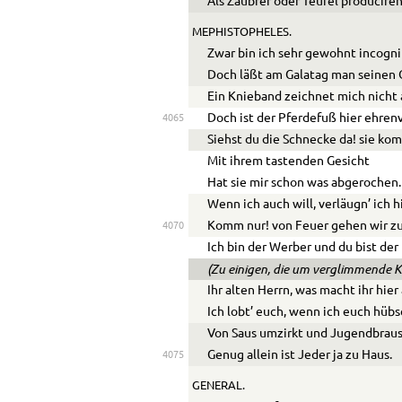
Als Zaubrer oder Teufel producire
MEPHISTOPHELES.
Zwar bin ich sehr gewohnt incogni
Doch läßt am Galatag man seinen 
Ein Knieband zeichnet mich nicht 
Doch ist der Pferdefuß hier ehrenv
4065
Siehst du die Schnecke da! sie ko
Mit ihrem tastenden Gesicht
Hat sie mir schon was abgerochen.
Wenn ich auch will, verläugn’ ich h
Komm nur! von Feuer gehen wir zu
4070
Ich bin der Werber und du bist der 
(Zu einigen, die um verglimmende Ko
Ihr alten Herrn, was macht ihr hie
Ich lobt’ euch, wenn ich euch hübs
Von Saus umzirkt und Jugendbraus
Genug allein ist Jeder ja zu Haus.
4075
GENERAL.