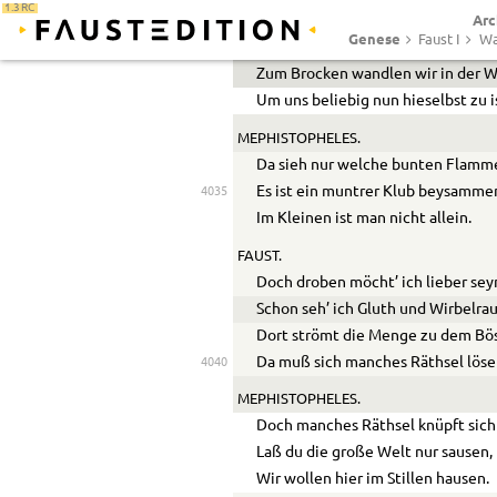
1.3 RC
Arc
Du Geist des Widerspruchs! Nur zu
4030
Genese
Faust I
Wa
Ich denke doch das war recht klug
Zum Brocken wandlen wir in der W
Um uns beliebig nun hieselbst zu i
MEPHISTOPHELES.
Da sieh nur welche bunten Flamm
Es ist ein muntrer Klub beysamme
4035
Im Kleinen ist man nicht allein.
FAUST.
Doch droben möcht’ ich lieber sey
Schon seh’ ich Gluth und Wirbelra
Dort strömt die Menge zu dem Bö
Da muß sich manches Räthsel löse
4040
MEPHISTOPHELES.
Doch manches Räthsel knüpft sich
Laß du die große Welt nur sausen,
Wir wollen hier im Stillen hausen.