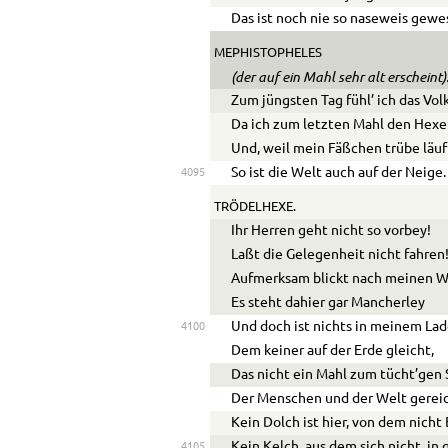
Das ist noch nie so naseweis gewe
MEPHISTOPHELES
(der auf ein Mahl sehr alt erscheint)
Zum jüngsten Tag fühl’ ich das Volk
Da ich zum letzten Mahl den Hexe
Und, weil mein Fäßchen trübe läuf
So ist die Welt auch auf der Neige.
4095
TRÖDELHEXE.
Ihr Herren geht nicht so vorbey!
Laßt die Gelegenheit nicht fahren
Aufmerksam blickt nach meinen W
Es steht dahier gar Mancherley
Und doch ist nichts in meinem Lad
4100
Dem keiner auf der Erde gleicht,
Das nicht ein Mahl zum tücht’gen
Der Menschen und der Welt gereic
Kein Dolch ist hier, von dem nicht 
Kein Kelch, aus dem sich nicht, in
4105