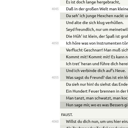
Es ist doch lange hergebracht,
Daß in der großen Welt man klein
4045
Da seh’ ich junge Hexchen nackt u
Und alte die sich klug verhüllen.
Seyd freundlich, nur um meinetwil
Die Müh’ ist klein, der Spaß ist gro
Ich höre was von Instrumenten tö
4050
Verflucht Geschnarr! Man muß sic
Kommt mit! Kommt mit! Es kann ni
Ich tret’ heran und führe dich here
Und ich verbinde dich auf’s Neue.
Was sagst du Freund? das ist ein k
4055
Da sieh nur hin! du siehst das End
Ein Hundert Feuer brennen in der 
Man tanzt, man schwatzt, man koch
Nun sage mir, wo es was Bessers g
FAUST.
Willst du dich nun, um uns hier ei
4060