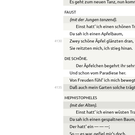
Es geht zum neuen Tanz, nun komm!
FAUST
(mit der Jungen tanzend).
Einst hatt’ ich einen schönen T
Da sah ich einen Apfelbaum,
Zwey schöne Äpfel glänzten dran,
4130
Sie reitzten mich, ich stieg hinan.
DIE SCHÖNE.
Der Äpfelchen begehrt ihr sehr
Und schon vom Paradiese her.
Von Freuden fühl’ ich mich bewegt
Daß auch mein Garten solche trägt
4135
MEPHISTOPHELES
(mit der Alten).
Einst hatt’ ich einen wüsten T
Da sah ich einen gespaltnen Baum
Der hatt’ ein
—
—
—
;
So
—
es war, gefiel mir’s doch.