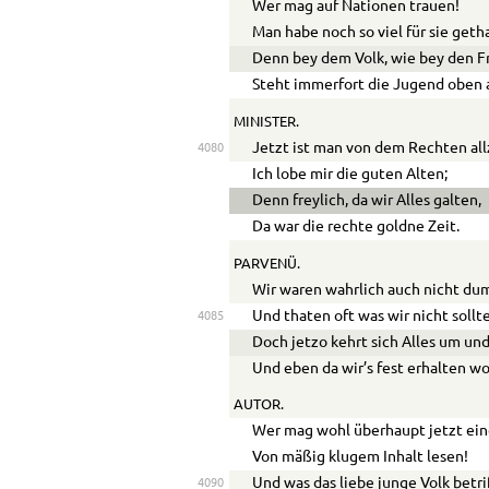
Wer mag auf Nationen trauen!
Man habe noch so viel für sie geth
Denn bey dem Volk, wie bey den F
Steht immerfort die Jugend oben 
MINISTER.
Jetzt ist man von dem Rechten all
4080
Ich lobe mir die guten Alten;
Denn freylich, da wir Alles galten,
Da war die rechte goldne Zeit.
PARVENÜ.
Wir waren wahrlich auch nicht du
Und thaten oft was wir nicht sollt
4085
Doch jetzo kehrt sich Alles um un
Und eben da wir’s fest erhalten wo
AUTOR.
Wer mag wohl überhaupt jetzt eine
Von mäßig klugem Inhalt lesen!
Und was das liebe junge Volk betrif
4090