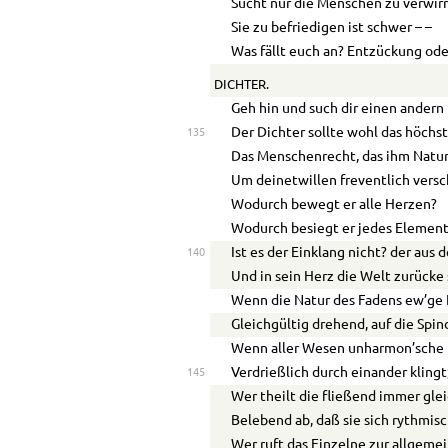
Sucht nur die Menschen zu verwirr
Sie zu befriedigen ist schwer – –
Was fällt euch an? Entzückung od
DICHTER.
Geh hin und such dir einen andern
Der Dichter sollte wohl das höchs
135
Das Menschenrecht, das ihm Natur
Um deinetwillen freventlich vers
Wodurch bewegt er alle Herzen?
Wodurch besiegt er jedes Elemen
Ist es der Einklang nicht? der aus
140
Und in sein Herz die Welt zurücke 
Wenn die Natur des Fadens ew’ge 
Gleichgültig drehend, auf die Spin
Wenn aller Wesen unharmon’sch
Verdrießlich durch einander klingt
145
Wer theilt die fließend immer gle
Belebend ab, daß sie sich rythmisc
Wer ruft das Einzelne zur allgem