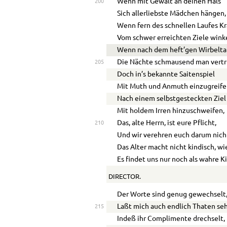
Wenn mit Gewalt an deinen Hals
200
Sich allerliebste Mädchen hängen,
Wenn fern des schnellen Laufes K
Vom schwer erreichten Ziele wink
Wenn nach dem heft’gen Wirbelt
Die Nächte schmausend man vertr
205
Doch in’s bekannte Saitenspiel
Mit Muth und Anmuth einzugreife
Nach einem selbstgesteckten Ziel
Mit holdem Irren hinzuschweifen,
Das, alte Herrn, ist eure Pflicht,
210
Und wir verehren euch darum nich
Das Alter macht nicht kindisch, wi
Es findet uns nur noch als wahre K
DIRECTOR.
Der Worte sind genug gewechselt
Laßt mich auch endlich Thaten se
215
Indeß ihr Complimente drechselt,