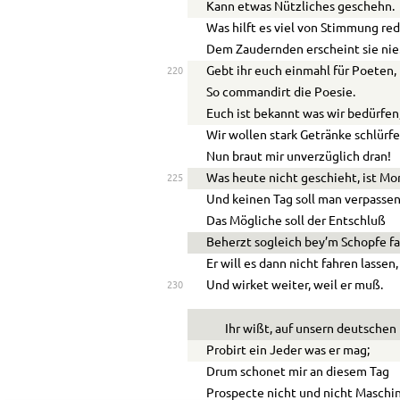
Kann etwas Nützliches geschehn.
Was hilft es viel von Stimmung re
Dem Zaudernden erscheint sie nie
Gebt ihr euch einmahl für Poeten,
220
So commandirt die Poesie.
Euch ist bekannt was wir bedürfen
Wir wollen stark Getränke schlürfe
Nun braut mir unverzüglich dran!
Was heute nicht geschieht, ist Mo
225
Und keinen Tag soll man verpassen
Das Mögliche soll der Entschluß
Beherzt sogleich bey’m Schopfe fa
Er will es dann nicht fahren lassen,
Und wirket weiter, weil er muß.
230
Ihr wißt, auf unsern deutsche
Probirt ein Jeder was er mag;
Drum schonet mir an diesem Tag
Prospecte nicht und nicht Maschi