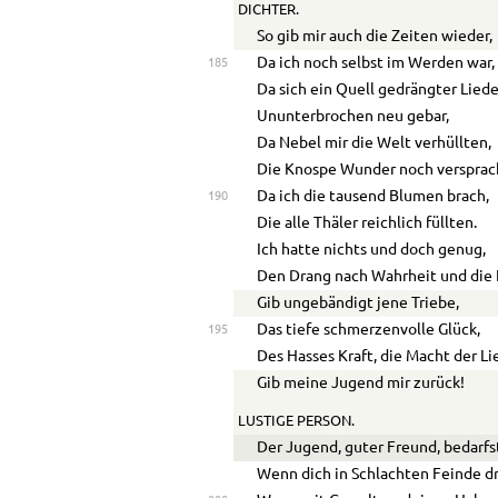
DICHTER.
So gib mir auch die Zeiten wieder,
Da ich noch selbst im Werden war,
185
Da sich ein Quell gedrängter Lied
Ununterbrochen neu gebar,
Da Nebel mir die Welt verhüllten,
Die Knospe Wunder noch versprac
Da ich die tausend Blumen brach,
190
Die alle Thäler reichlich füllten.
Ich hatte nichts und doch genug,
Den Drang nach Wahrheit und die 
Gib ungebändigt jene Triebe,
Das tiefe schmerzenvolle Glück,
195
Des Hasses Kraft, die Macht der Li
Gib meine Jugend mir zurück!
LUSTIGE PERSON.
Der Jugend, guter Freund, bedarfst
Wenn dich in Schlachten Feinde d