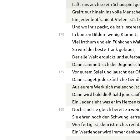
Laßt uns auch so ein Schauspiel g
Greift nur hinein ins volle Mensch
Ein jeder lebt’s, nicht Vielen ist’s 
Und wo ihr’s packt, da ist’s interes
In bunten Bildern wenig Klarheit,
170
Viel Irrthum und ein Fünkchen Wa
So wird der beste Trank gebraut,
Der alle Welt erquickt und auferba
Dann sammelt sich der Jugend sc
Vor eurem Spiel und lauscht der O
175
Dann sauget jedes zärtliche Gem
Aus eurem Werk sich melanchol’s
Dann wird bald dieß bald jenes au
Ein Jeder sieht was er im Herzen t
Noch sind sie gleich bereit zu wei
180
Sie ehren noch den Schwung, erfre
Wer fertig ist, dem ist nichts rech
Ein Werdender wird immer dankbar