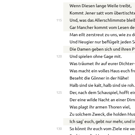
Wenn Diesen lange Weile treibt,
Kommt Jener satt vom übertischt
Und, was das Allerschlimmste blei
115
Gar Mancher kommt vom Lesen der
Man eilt zerstreut zu uns, wie zu
Und Neugier nur beflügelt jeden Sc
Die Damen geben sich und ihren 
Und spielen ohne Gage mit.
120
Was träumet ihr auf eurer Dichte
Was macht ein volles Haus euch fr
Beseht die Gönner in der Nähe!
Halb sind sie kalt, halb sind sie roh.
Der, nach dem Schauspiel, hofft ei
125
Der eine wilde Nacht an einer Dir
Was plagt ihr armen Thoren viel,
Zu solchem Zweck, die holden Mu
Ich sag’ euch, gebt nur mehr, und
So könnt ihr euch vom Ziele nie ver
130