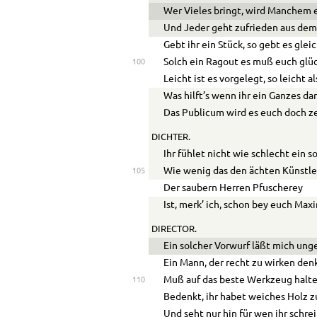
Wer Vieles bringt, wird Manchem 
Und Jeder geht zufrieden aus dem
Gebt ihr ein Stück, so gebt es glei
Solch ein Ragout es muß euch glü
100
Leicht ist es vorgelegt, so leicht a
Was hilft’s wenn ihr ein Ganzes da
Das Publicum wird es euch doch z
DICHTER.
Ihr fühlet nicht wie schlecht ein 
Wie wenig das den ächten Künstle
105
Der saubern Herren Pfuscherey
Ist, merk’ ich, schon bey euch Max
DIRECTOR.
Ein solcher Vorwurf läßt mich ung
Ein Mann, der recht zu wirken denk
Muß auf das beste Werkzeug halte
110
Bedenkt, ihr habet weiches Holz z
Und seht nur hin für wen ihr schrei