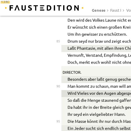
1.3 RC
Ist, dächt’ ich, immer auch schon w
80
Genese
Faust I
Vo
Wer sich behaglich mitzutheilen 
Den wird des Volkes Laune nicht er
Er wünscht sich einen großen Krei
Um ihn gewisser zu erschüttern.
Drum seyd nur brav und zeigt euch
85
Laßt Phantasie, mit allen ihren Ch
Vernunft, Verstand, Empfindung, L
Doch, merkt euch wohl! nicht ohne
DIRECTOR.
Besonders aber laßt genug gesch
Man kommt zu schaun, man will am
90
Wird Vieles vor den Augen abgesp
So daß die Menge staunend gaffen
Da habt ihr in der Breite gleich g
Ihr seyd ein vielgeliebter Mann.
Die Masse könnt ihr nur durch Ma
95
Ein Jeder sucht sich endlich selbst