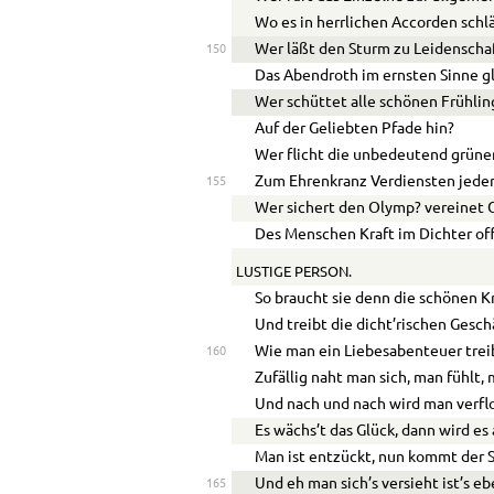
Wo es in herrlichen Accorden schl
Wer läßt den Sturm zu Leidensch
150
Das Abendroth im ernsten Sinne g
Wer schüttet alle schönen Frühli
Auf der Geliebten Pfade hin?
Wer flicht die unbedeutend grüne
Zum Ehrenkranz Verdiensten jeder
155
Wer sichert den Olymp? vereinet 
Des Menschen Kraft im Dichter of
LUSTIGE PERSON.
So braucht sie denn die schönen K
Und treibt die dicht’rischen Gesch
Wie man ein Liebesabenteuer trei
160
Zufällig naht man sich, man fühlt,
Und nach und nach wird man verfl
Es wächs’t das Glück, dann wird es
Man ist entzückt, nun kommt der 
Und eh man sich’s versieht ist’s e
165