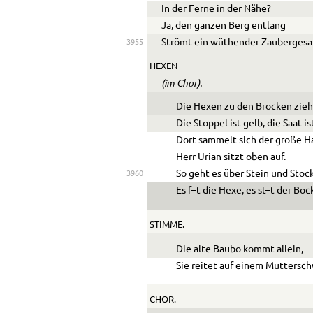
In der Ferne in der Nähe?
Ja, den ganzen Berg entlang
Strömt ein wüthender Zaubergesa
3955
HEXEN
(im Chor).
Die Hexen zu den Brocken zieh
Die Stoppel ist gelb, die Saat is
Dort sammelt sich der große Ha
Herr Urian sitzt oben auf.
So geht es über Stein und Stoc
3960
Es f–t die Hexe, es st–t der Boc
STIMME.
Die alte Baubo kommt allein,
Sie reitet auf einem Muttersch
CHOR.