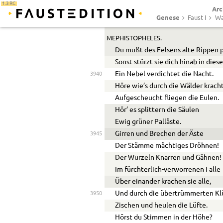
1.3 RC
Arc
Wie ras’t die Windsbraut durch die
Genese
Faust I
Wa
Mit welchen Schlägen trifft sie m
MEPHISTOPHELES.
Du mußt des Felsens alte Rippen 
Sonst stürzt sie dich hinab in dies
Ein Nebel verdichtet die Nacht.
3940
Höre wie’s durch die Wälder krach
Aufgescheucht fliegen die Eulen.
Hör’ es splittern die Säulen
Ewig grüner Palläste.
Girren und Brechen der Äste
3945
Der Stämme mächtiges Dröhnen!
Der Wurzeln Knarren und Gähnen!
Im fürchterlich-verworrenen Falle
Über einander krachen sie alle,
Und durch die übertrümmerten Kl
3950
Zischen und heulen die Lüfte.
Hörst du Stimmen in der Höhe?