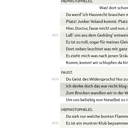
MEPHISTOPHELES.
Was! dort schon
Da werd’ ich Hausrecht brauchen 
Platz! Junker Voland kommt. Platz!
Hier, Doctor, fasse mich! und nun, 
Laß’ uns aus dem Gedräng’ entwei
4025
Es ist zu toll, sogar für meines Gle
Dort neben leuchtet was mit ganz
Es zieht mich was nach jenen Strä
Komm, komm! wir schlupfen da hin
FAUST.
Du Geist des Widerspruchs! Nur zu
4030
Ich denke doch das war recht klug
Zum Brocken wandlen wir in der W
Um uns beliebig nun hieselbst zu i
MEPHISTOPHELES.
Da sieh nur welche bunten Flamm
Es ist ein muntrer Klub beysamme
4035