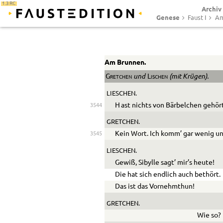
1.3 RC
Archiv
Genese
Faust I
Am
Am Brunnen.
und
(mit Krügen).
Gretchen
Lischen
LIESCHEN.
H
ast nichts von Bärbelchen gehör
3544
GRETCHEN.
Kein Wort. Ich komm’ gar wenig un
3545
LIESCHEN.
Gewiß, Sibylle sagt’ mir’s heute!
Die hat sich endlich auch bethört.
Das ist das Vornehmthun!
GRETCHEN.
Wie so?