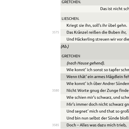
GRETCHEN.
Das ist nicht sc
LIESCHEN.
Kriegt sie ihn, soll’s ihr übel gehn.
Das Kränzel reißen die Buben ihr,
3575
Und Häckerling streuen wir vor die
(Ab.)
GRETCHEN
(nach Hause gehend).
Wie konnt’ ich sonst so tapfer sch
Wenn thät’ ein armes Mägdlein fe
Wie konnt’ ich über Andrer Sünde
Nicht Worte gnug der Zunge finde
3580
Wie schien mir’s schwarz, und schw
Mir’s immer doch nicht schwarz gn
Und segnet’ mich und that so groß
Und bin nun selbst der Sünde bloß
Doch – Alles was dazu mich trieb,
3585