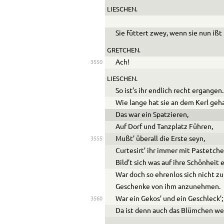
LIESCHEN.
Sie füttert zwey, wenn sie nun ißt 
GRETCHEN.
Ach!
3550
LIESCHEN.
So ist’s ihr endlich recht ergangen.
Wie lange hat sie an dem Kerl ge
Das war ein Spatzieren,
Auf Dorf und Tanzplatz Führen,
Mußt’ überall die Erste seyn,
3555
Curtesirt’ ihr immer mit Pastetch
Bild’t sich was auf ihre Schönheit e
War doch so ehrenlos sich nicht z
Geschenke von ihm anzunehmen.
War ein Gekos’ und ein Geschleck’;
3560
Da ist denn auch das Blümchen we