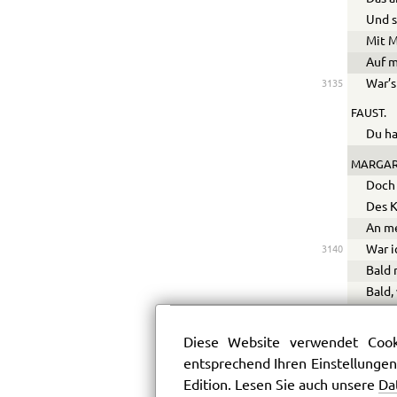
Und s
Mit M
Auf 
War’s
3135
FAUST.
Du ha
MARGAR
Doch
Des K
An me
War i
3140
Bald 
Bald,
Und t
Und f
Diese Website verwendet Cooki
Dann 
3145
entsprechend Ihren Einstellungen
Und i
Edition. Lesen Sie auch unsere
Da