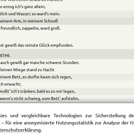
o erzog ich’s ganz allein,
ilch und Wasser; so ward’s mein.
meinem Arm, in meinem Schooß
 freundlich, zappelte, ward groß.
st gewiß das reinste Glück empfunden.
ETHE.
 auch gewiß gar manche schwere Stunden.
leinen Wiege stand zu Nacht
inem Bett, es durfte kaum sich regen,
ch erwacht;
mußt’ ich’s tränken, bald es zu mir legen,
 wenn’s nicht schwieg, vom Bett’ aufstehn,
änzelnd in der Kammer auf und nieder gehn,
rüh am Tage schon am Waschtrog stehn;
es und vergleichbare Technologien zur Sicherstellung der
auf dem Markt und an dem Herde sorgen,
 – für eine anonymisierte Nutzungsstatistik zur Analyse der
mmer fort wie heut so morgen.
tenschutzerklärung
.