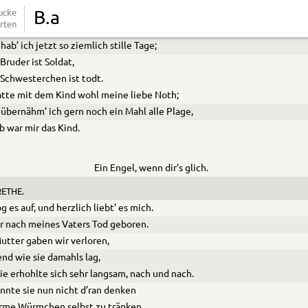
Vater hinterließ ein hübsch Vermögen,
ucke
B.a
rten
äuschen und ein Gärtchen vor der Stadt.
hab’ ich jetzt so ziemlich stille Tage;
Bruder ist Soldat,
Schwesterchen ist todt.
atte mit dem Kind wohl meine liebe Noth;
übernähm’ ich gern noch ein Mahl alle Plage,
eb war mir das Kind.
Ein Engel, wenn dir’s glich.
ETHE.
og es auf, und herzlich liebt’ es mich.
r nach meines Vaters Tod geboren.
utter gaben wir verloren,
end wie sie damahls lag,
ie erhohlte sich sehr langsam, nach und nach.
nnte sie nun nicht d’ran denken
rme Würmchen selbst zu tränken,