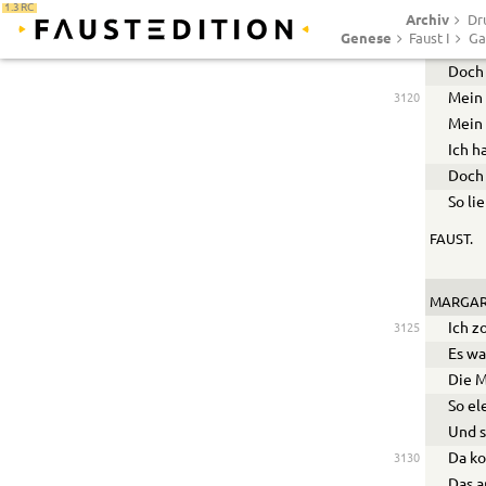
1.3 RC
Archiv
Mein 
Dr
Genese
Faust I
Ga
Ein H
Doch 
Mein 
3120
Mein 
Ich h
Doch 
So li
FAUST.
MARGAR
Ich z
3125
Es wa
Die M
So el
Und s
Da ko
3130
Das a