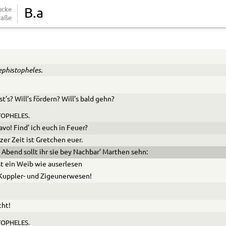
ucke
B.a
raße
ephistopheles.
ist’s? Will’s fördern? Will’s bald gehn?
OPHELES.
avo! Find’ ich euch in Feuer?
rzer Zeit ist Gretchen euer.
 Abend sollt ihr sie bey Nachbar’ Marthen sehn:
st ein Weib wie auserlesen
Kuppler- und Zigeunerwesen!
cht!
OPHELES.