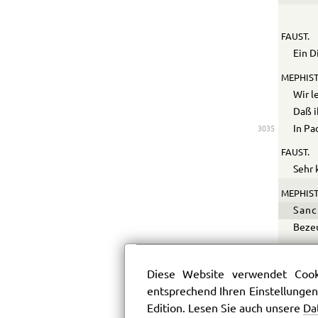
FAUST.
Ein D
MEPHIST
Wir l
Daß i
In Pa
3035
FAUST.
Sehr 
MEPHIST
Sanc
Bezeu
FAUST.
Wenn 
Diese Website verwendet Cooki
entsprechend Ihren Einstellungen
MEPHIST
Edition. Lesen Sie auch unsere
Da
O hei
3040