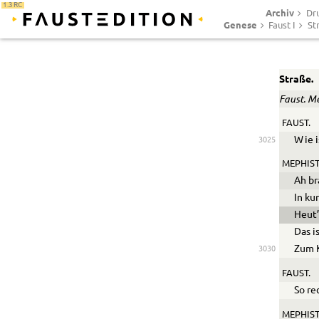
1.3 RC
Archiv
Dr
Genese
Faust I
St
Straße.
Faust. M
FAUST.
W
ie 
3025
MEPHIST
Ah br
In ku
Heut’
Das i
Zum 
3030
FAUST.
So re
MEPHIST