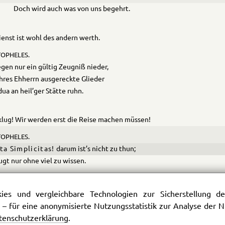
Doch wird auch was von uns begehrt.
ienst ist wohl des andern werth.
OPHELES.
egen nur ein gültig Zeugniß nieder,
hres Ehherrn ausgereckte Glieder
dua an heil’ger Stätte ruhn.
klug! Wir werden erst die Reise machen müssen!
OPHELES.
ta Simplicitas!
darum ist’s nicht zu thun;
gt nur ohne viel zu wissen.
Er nichts Bessers hat, so ist der Plan zer­rissen.
es und vergleichbare Technologien zur Sicherstellung der
 – für eine anonymisierte Nutzungsstatistik zur Analyse der
OPHELES.
tenschutzerklärung
.
l’ger Mann! Da wär’t ihr’s nun!