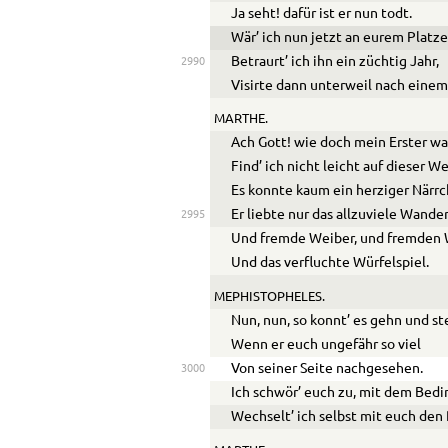
Ja seht! dafür ist er nun todt.
Wär’ ich nun jetzt an eurem Platze
Betraurt’ ich ihn ein züchtig Jahr,
2990
Visirte dann unterweil nach eine
MARTHE.
Ach Gott! wie doch mein Erster wa
Find’ ich nicht leicht auf dieser W
Es konnte kaum ein herziger Närrc
Er liebte nur das allzuviele Wande
2995
Und fremde Weiber, und fremden 
Und das verfluchte Würfelspiel.
MEPHISTOPHELES.
Nun, nun, so konnt’ es gehn und st
Wenn er euch ungefähr so viel
Von seiner Seite nachgesehen.
3000
Ich schwör’ euch zu, mit dem Bedi
Wechselt’ ich selbst mit euch den 