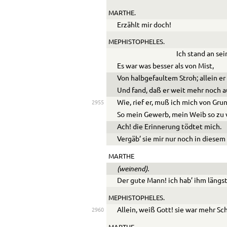
MARTHE.
Erzählt mir doch!
MEPHISTOPHELES.
Ich stand an se
Es war was besser als von Mist,
Von halbgefaultem Stroh; allein er 
Und fand, daß er weit mehr noch a
Wie, rief er, muß ich mich von Gru
2955
So mein Gewerb, mein Weib so zu 
Ach! die Erinnerung tödtet mich.
Vergäb’ sie mir nur noch in diesem
MARTHE
(weinend).
Der gute Mann! ich hab’ ihm längs
MEPHISTOPHELES.
Allein, weiß Gott! sie war mehr Sch
2960