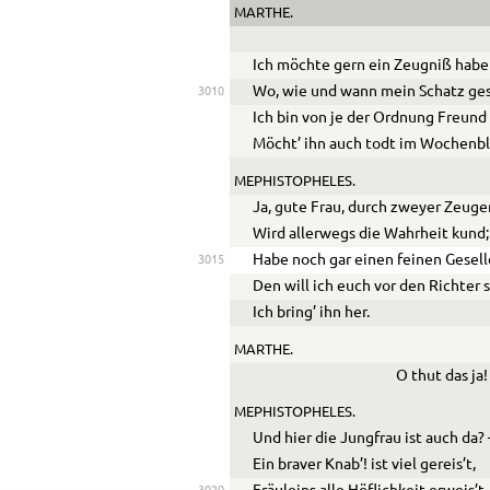
MARTHE.
Ich möchte gern ein Zeugniß habe
Wo, wie und wann mein Schatz ges
3010
Ich bin von je der Ordnung Freun
Möcht’ ihn auch todt im Wochenbl
MEPHISTOPHELES.
Ja, gute Frau, durch zweyer Zeug
Wird allerwegs die Wahrheit kund;
Habe noch gar einen feinen Gesell
3015
Den will ich euch vor den Richter s
Ich bring’ ihn her.
MARTHE.
O thut das ja!
MEPHISTOPHELES.
Und hier die Jungfrau ist auch da? 
Ein braver Knab’! ist viel gereis’t,