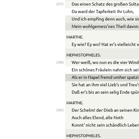
Das einen Schatz des großen Sulta
2975
Da ward der Tapferkeit ihr Lohn,
Und ich empfing denn auch, wie si
Mein wohlgemess’nes Theil davon
MARTHE.
Ey wie? Ey wo? Hat er’s vielleicht
MEPHISTOPHELES.
Wer weiß, wo nun es die vier Wind
2980
Ein schönes Fräulein nahm sich sei
Als er in Napel fremd umher spatzi
Sie hat an ihm viel Lieb’s und Treu
Daß er’s bis an sein selig Ende spür
MARTHE.
Der Schelm! der Dieb an seinen Ki
2985
Auch alles Elend, alle Noth
Konnt’ nicht sein schändlich Lebe
MEPHISTOPHELES.