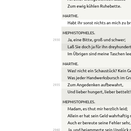
Zum ewig kühlen Ruhebette.
MARTHE.
Habt ihr sonst nichts an mich zu b
MEPHISTOPHELES.
Ja, eine Bitte, groß und schwer;
2930
Laß Sie doch ja für ihn dreyhunde
Im Übrigen sind meine Taschen lee
MARTHE.
Was! nicht ein Schaustück? Kein 
Was jeder Handwerksbursch im Gru
Zum Angedenken aufbewahrt,
2935
Und lieber hungert, lieber bettelt!
MEPHISTOPHELES.
Madam, es thut mir herzlich leid;
Allein er hat sein Geld wahrhaftig 
Auch er bereute seine Fehler sehr,
Ja, und bejammerte sein Unglück n
2940