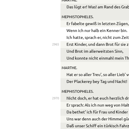
MARTHE.
Das lügt er! Was! am Rand des Grab
MEPHISTOPHELES.
Er fabelte gewiß in letzten Zügen,
Wenn ich nur halb ein Kenner bin.
Ich hatte, sprach er, nicht zum Zei
Erst Kinder, und dann Brot für sie 
2965
Und Brot im allerweitsten Sinn,
Und konnte nicht einmahl mein The
MARTHE.
Hat er so aller Treu’, so aller Lieb’
Der Plackerey bey Tag und Nacht!
MEPHISTOPHELES.
Nicht doch, er hat euch herzlich d
2970
Er sprach: Als ich nun weg von Mal
Da bethet’ ich für Frau und Kinder 
Uns war denn auch der Himmel gün
Daß unser Schiff ein türkisch Fahr