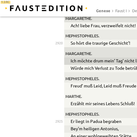
Ist todt? das treue Herz! O weh!
1.3 RC
Mein Mann ist todt! Ach ich vergeh
Genese
Faust I
De
MARGARETHE.
Ach! liebe Frau, verzweifelt nicht!
MEPHISTOPHELES.
So hört die traurige Geschicht’!
2920
MARGARETHE.
Ich möchte drum mein’ Tag’ nicht 
Würde mich Verlust zu Tode betrü
MEPHISTOPHELES.
Freud’ muß Leid, Leid muß Freude
MARTHE.
Erzählt mir seines Lebens Schluß!
MEPHISTOPHELES.
Er liegt in Padua begraben
2925
Bey’m heiligen Antonius,
An einer wohlgeweihten Stätte