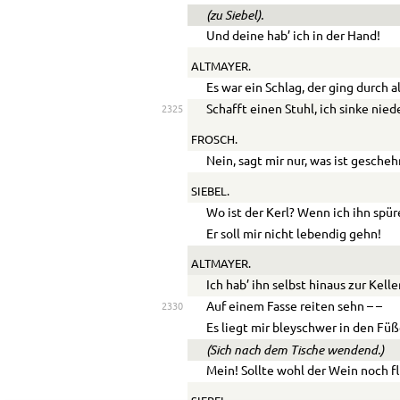
(zu Siebel).
Und deine hab’ ich in der Hand!
ALTMAYER.
Es war ein Schlag, der ging durch a
Schafft einen Stuhl, ich sinke nied
2325
FROSCH.
Nein, sagt mir nur, was ist gesche
SIEBEL.
Wo ist der Kerl? Wenn ich ihn spür
Er soll mir nicht lebendig gehn!
ALTMAYER.
Ich hab’ ihn selbst hinaus zur Kell
Auf einem Fasse reiten sehn – –
2330
Es liegt mir bleyschwer in den Füß
(Sich nach dem Tische wendend.)
Mein! Sollte wohl der Wein noch f