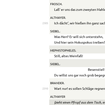
FROSCH.
Laß’ er uns das zum zweyten Mahl
ALTMAYER.
Ich dächt’, wir hießen ihn ganz sa
2305
SIEBEL.
Was Herr? Er will sich unterstehn,
Und hier sein Hokuspokus treiben
MEPHISTOPHELES.
Still, altes Weinfaß!
SIEBEL.
Besenstiel!
Du willst uns gar noch grob bege
BRANDER.
Wart nur! es sollen Schläge regnen
2310
ALTMAYER
(zieht einen Pfropf aus dem Tisch, e