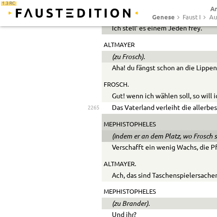
Wie meint ihr das? Habt ihr so ma
1.3 RC
Ar
Genese
MEPHISTOPHELES.
Faust I
Au
Ich stell’ es einem Jeden frey.
ALTMAYER
(zu Frosch).
Aha! du fängst schon an die Lippe
FROSCH.
Gut! wenn ich wählen soll, so will
Das Vaterland verleiht die allerbe
2265
MEPHISTOPHELES
(indem er an dem Platz, wo Frosch si
Verschafft ein wenig Wachs, die P
ALTMAYER.
Ach, das sind Taschenspielersache
MEPHISTOPHELES
(zu Brander).
Und ihr?