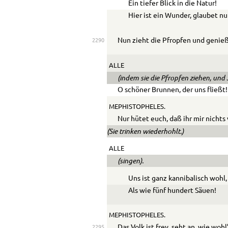
Ein tiefer Blick in die Natur!
Hier ist ein Wunder, glaubet nu
Nun zieht die Pfropfen und genieß
2290
ALLE
(indem sie die Pfropfen ziehen, und 
O schöner Brunnen, der uns fließt!
MEPHISTOPHELES.
Nur hütet euch, daß ihr mir nichts
(Sie trinken wiederhohlt.)
ALLE
(singen).
Uns ist ganz kannibalisch wohl,
Als wie fünf hundert Säuen!
MEPHISTOPHELES.
Das Volk ist frey, seht an, wie wohl
2295