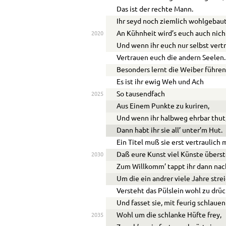
Das ist der rechte Mann.
Ihr seyd noch ziemlich wohlgebaut
An Kühnheit wird’s euch auch nich
2020
Und wenn ihr euch nur selbst vertr
Vertrauen euch die andern Seelen.
Besonders lernt die Weiber führen
Es ist ihr ewig Weh und Ach
So tausendfach
2025
Aus Einem Punkte zu kuriren,
Und wenn ihr halbweg ehrbar thut
Dann habt ihr sie all’ unter’m Hut.
Ein Titel muß sie erst vertraulich
Daß eure Kunst viel Künste überst
2030
Zum Willkomm’ tappt ihr dann nac
Um die ein andrer viele Jahre strei
Versteht das Pülslein wohl zu drüc
Und fasset sie, mit feurig schlauen
Wohl um die schlanke Hüfte frey,
2035