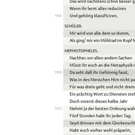
Das wird nächstens schon besser 
Wenn ihr lernt alles reduciren
Und gehörig klassificiren.
1945
SCHÜLER.
Mir wird von alle dem so dumm,
Als ging’ mir ein Mühlrad im Kopf 
MEPHISTOPHELES.
Nachher, vor allen andern Sachen
Müsst ihr euch an die Metaphysik
Da seht daß ihr tiefsinnig fasst,
1950
Was in des Menschen Hirn nicht pa
Für was drein geht und nicht drein
Ein prächtig Wort zu Diensten ste
Doch vorerst dieses halbe Jahr
Nehmt ja der besten Ordnung wah
1955
Fünf Stunden habt ihr jeden Tag;
Seyd drinnen mit dem Glockenschl
Habt euch vorher wohl präparirt,