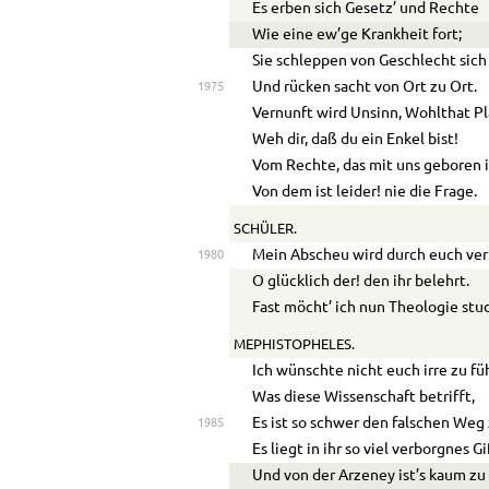
Es erben sich Gesetz’ und Rechte
Wie eine ew’ge Krankheit fort;
S
ie schleppen von Geschlecht sic
Und rücken sacht von Ort zu Ort.
1975
Vernunft wird Unsinn, Wohlthat Pl
Weh dir, daß du ein Enkel bist!
Vom Rechte, das mit uns geboren i
Von dem ist leider! nie die Frage.
SCHÜLER.
Mein Abscheu wird durch euch ve
1980
O glücklich der! den ihr belehrt.
Fast möcht’ ich nun Theologie stud
MEPHISTOPHELES.
Ich wünschte nicht euch irre zu fü
Was diese Wissenschaft betrifft,
Es ist so schwer den falschen Weg
1985
Es liegt in ihr so viel verborgnes Gi
Und von der Arzeney ist’s kaum zu