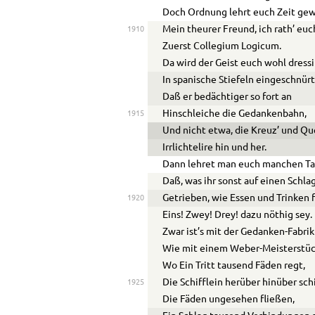
Doch Ordnung lehrt euch Zeit ge
Mein theurer Freund, ich rath’ eu
1910
Zuerst Collegium Logicum.
Da wird der Geist euch wohl dressi
In spanische Stiefeln eingeschnürt
Daß er bedächtiger so fort an
Hinschleiche die Gedankenbahn,
1915
Und nicht etwa, die Kreuz’ und Qu
Irrlichtelire hin und her.
Dann lehret man euch manchen Ta
Daß, was ihr sonst auf einen Schla
Getrieben, wie Essen und Trinken f
1920
Eins! Zwey! Drey! dazu nöthig sey.
Zwar ist’s mit der Gedanken-Fabrik
Wie mit einem Weber-Meisterstüc
Wo Ein Tritt tausend Fäden regt,
Die Schifflein herüber hinüber sc
1925
Die Fäden ungesehen fließen,