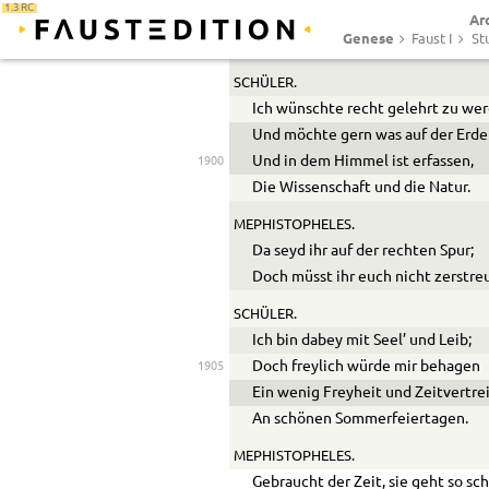
1.3 RC
Ar
Erklärt euch, eh’ ihr weiter geht,
Genese
Faust I
St
Was wählt ihr für eine Facultät?
SCHÜLER.
Ich wünschte recht gelehrt zu we
Und möchte gern was auf der Erd
Und in dem Himmel ist erfassen,
1900
Die Wissenschaft und die Natur.
MEPHISTOPHELES.
Da seyd ihr auf der rechten Spur;
Doch müsst ihr euch nicht zerstre
SCHÜLER.
Ich bin dabey mit Seel’ und Leib;
Doch freylich würde mir behagen
1905
Ein wenig Freyheit und Zeitvertre
An schönen Sommerfeiertagen.
MEPHISTOPHELES.
Gebraucht der Zeit, sie geht so sc