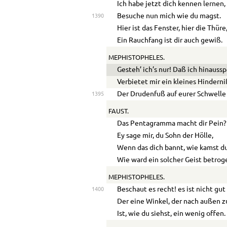
Ich habe jetzt dich kennen lernen,
Besuche nun mich wie du magst.
1390
Hier ist das Fenster, hier die Thüre
Ein Rauchfang ist dir auch gewiß.
MEPHISTOPHELES.
Gesteh’ ich’s nur! Daß ich hinauss
Verbietet mir ein kleines Hinderni
Der Drudenfuß auf eurer Schwelle
1395
FAUST.
Das Pentagramma macht dir Pein?
Ey sage mir, du Sohn der Hölle,
Wenn das dich bannt, wie kamst d
Wie ward ein solcher Geist betrog
MEPHISTOPHELES.
Beschaut es recht! es ist nicht gu
1400
Der eine Winkel, der nach außen z
Ist, wie du siehst, ein wenig offen.