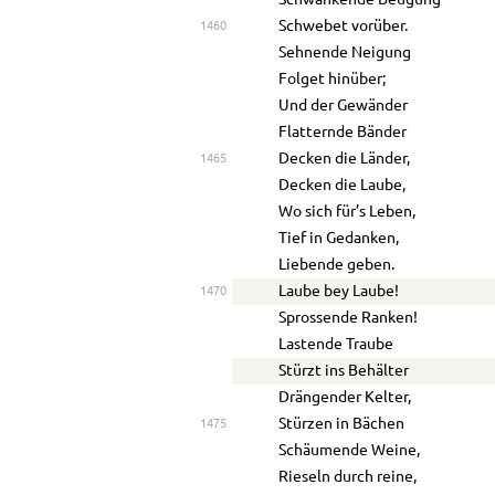
Schwankende Beugung
Schwebet vorüber.
1460
Sehnende Neigung
Folget hinüber;
Und der Gewänder
Flatternde Bänder
Decken die Länder,
1465
Decken die Laube,
Wo sich für’s Leben,
Tief in Gedanken,
Liebende geben.
Laube bey Laube!
1470
Sprossende Ranken!
Lastende Traube
Stürzt ins Behälter
Drängender Kelter,
Stürzen in Bächen
1475
Schäumende Weine,
Rieseln durch reine,