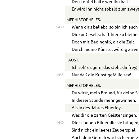
Den Teufel halte wer ihn hält!
Er wird ihn nicht sobald zum zwe
MEPHISTOPHELES.
Wenn dir’s beliebt, so bin ich auch
1430
Dir zur Gesellschaft hier zu bleibe
Doch mit Bedingniß, dir die Zeit,
Durch meine Künste, würdig zu ve
FAUST.
Ich seh’ es gern, das steht dir frey;
Nur daß die Kunst gefällig sey!
1435
MEPHISTOPHELES.
Du wirst, mein Freund, für deine S
In dieser Stunde mehr gewinnen,
Als in des Jahres Einerley.
Was dir die zarten Geister singen,
Die schönen Bilder die sie bringen
1440
Sind nicht ein leeres Zauberspiel.
Auch dein Geruch wird sich ergetz