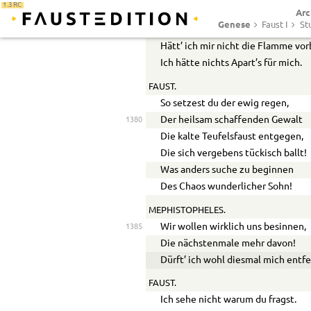
1.3 RC
Arc
Entwinden tausend Keime sich,
1375
Genese
Faust I
St
Im Trocknen, Feuchten, Warmen, K
Hätt’ ich mir nicht die Flamme vo
Ich hätte nichts Apart’s für mich.
FAUST.
So setzest du der ewig regen,
Der heilsam schaffenden Gewalt
1380
Die kalte Teufelsfaust entgegen,
Die sich vergebens tückisch ballt!
Was anders suche zu beginnen
Des Chaos wunderlicher Sohn!
MEPHISTOPHELES.
Wir wollen wirklich uns besinnen,
1385
Die nächstenmale mehr davon!
Dürft’ ich wohl diesmal mich entf
FAUST.
Ich sehe nicht warum du fragst.