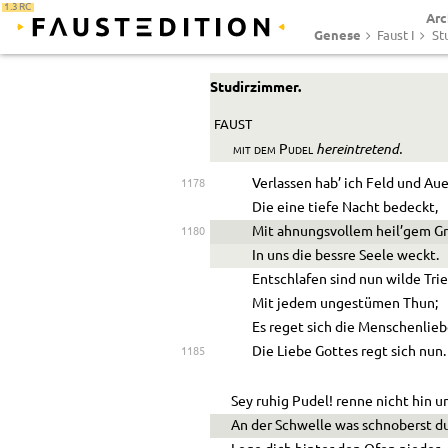
1.3 RC
Arc
Genese
Faust I
St
Studirzimmer.
FAUST
hereintretend.
mit dem
Pudel
Verlassen hab’ ich Feld und Aue
1178
Die eine tiefe Nacht bedeckt,
Mit ahnungsvollem heil’gem G
1180
In uns die bessre Seele weckt.
Entschlafen sind nun wilde Tri
Mit jedem ungestümen Thun;
Es reget sich die Menschenlieb
Die Liebe Gottes regt sich nun.
1185
Sey ruhig Pudel! renne nicht hin u
An der Schwelle was schnoberst du