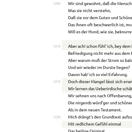
Wir sind gewohnt, daß die Mensc
1205
Was sie nicht verstehn,
Daß sie vor dem Guten und Schöne
Das ihnen oft beschwerlich ist, mu
Will es der Hund, wie sie, beknurr
Aber ach! schon fühl’ ich, bey dem
1210
Befriedigung nicht mehr aus dem 
Aber warum muß der Strom so bald
Und wir wieder im Durste liegen?
Davon hab’ ich so viel Erfahrung.
Doch dieser Mangel lässt sich erse
1215
Wir lernen das Ueberirdische schä
Wir sehnen uns nach Offenbarung
Die nirgends würd’ger und schöner
Als in dem neuen Testament.
Mich drängt’s den Grundtext aufz
1220
Mit redlichem Gefühl einmal
Das heilige Original