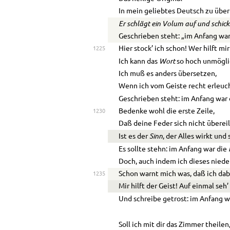
In mein geliebtes Deutsch zu über
Er schlägt ein Volum auf und schickt
Geschrieben steht: „im Anfang wa
Hier stock’ ich schon! Wer hilft mir
1225
Wort
Ich kann das
so hoch unmögli
Ich muß es anders übersetzen,
Wenn ich vom Geiste recht erleuch
Geschrieben steht: im Anfang war
Bedenke wohl die erste Zeile,
1230
Daß deine Feder sich nicht übereil
Sinn
Ist es der
, der Alles wirkt und 
Es sollte stehn: im Anfang war die
Doch, auch indem ich dieses niede
Schon warnt mich was, daß ich dab
1235
Mir hilft der Geist! Auf einmal seh’
Und schreibe getrost: im Anfang w
Soll ich mit dir das Zimmer theilen