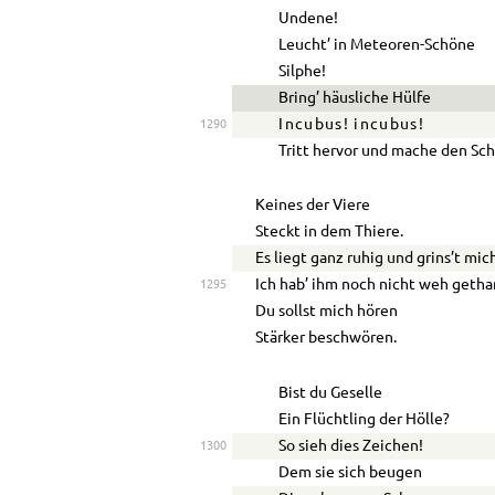
Undene!
Leucht’ in Meteoren-Schöne
Silphe!
Bring’ häusliche Hülfe
Incubus! incubus!
1290
Tritt hervor und mache den Sch
Keines der Viere
Steckt in dem Thiere.
Es liegt ganz ruhig und grins’t mic
Ich hab’ ihm noch nicht weh getha
1295
Du sollst mich hören
Stärker beschwören.
Bist du Geselle
Ein Flüchtling der Hölle?
So sieh dies Zeichen!
1300
Dem sie sich beugen