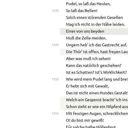
Pudel, so laß das Heulen,
So laß das Bellen!
1240
Solch einen störenden Gesellen
Mag ich nicht in der Nähe leiden.
Einer von uns beyden
Muß die Zelle meiden.
Ungern heb’ ich das Gastrecht auf,
1245
Die Thür’ ist offen, hast freyen Lau
Aber was muß ich sehen!
Kann das natürlich geschehen?
Ist es Schatten? ist’s Wirklichkeit?
Wie wird mein Pudel lang und brei
1250
Er hebt sich mit Gewalt,
Das ist nicht eines Hundes Gestalt
Welch ein Gespenst bracht’ ich ins
Schon sieht er wie ein Nilpferd aus
Mit feurigen Augen, schreckliche
1255
O! du bist mir gewiß!
Für solche halbe Höllenbrut