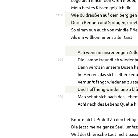
Lege dich hinter den Ofen nieder,
Mein bestes Kissen geb’ ich dir.
Wie du draußen auf dem bergigen
1190
Durch Rennen und Springen, ergetz
So nimm nun auch von mir die Pfle
Als ein willkommner stiller Gast.
Ach wenn in unsrer engen Zell
Die Lampe freundlich wieder b
1195
Dann wird’s in unserm Busen he
Im Herzen, das sich selber kenn
Vernunft fängt wieder an zu sp
Und Hoffnung wieder an zu blü
Man sehnt sich nach des Leben
1200
Ach! nach des Lebens Quelle hi
Knurre nicht Pudel! Zu den heilig
Die jetzt meine ganze Seel’ umfas
Will der thierische Laut nicht pass