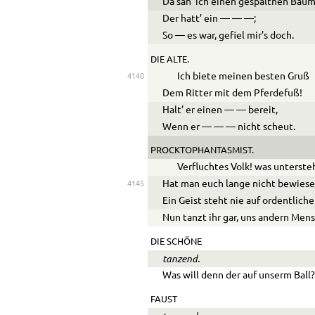
Da sah’ ich einen gespaltnen Baum
Der hatt’ ein
—
—
—
;
So
—
es war, gefiel mir’s doch.
DIE ALTE.
Ich biete meinen besten Gruß
4140
Dem Ritter mit dem Pferdefuß!
Halt’ er einen
—
—
bereit,
Wenn er
—
—
—
nicht scheut.
PROCKTOPHANTASMIST.
Verfluchtes Volk! was unterste
Hat man euch lange nicht bewies
4145
Ein Geist steht nie auf ordentlich
Nun tanzt ihr gar, uns andern Men
DIE SCHÖNE
tanzend.
Was will denn der auf unserm Ball
FAUST