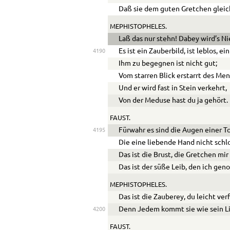
Daß sie dem guten Gretchen gleic
MEPHISTOPHELES.
Laß das nur stehn! Dabey wird’s N
Es ist ein Zauberbild, ist leblos, ein
4190
Ihm zu begegnen ist nicht gut;
Vom starren Blick erstarrt des Me
Und er wird fast in Stein verkehrt,
Von der Meduse hast du ja gehört.
FAUST.
Fürwahr es sind die Augen einer T
4195
Die eine liebende Hand nicht schl
Das ist die Brust, die Gretchen mi
Das ist der süße Leib, den ich gen
MEPHISTOPHELES.
Das ist die Zauberey, du leicht ver
Denn Jedem kommt sie wie sein Li
4200
FAUST.