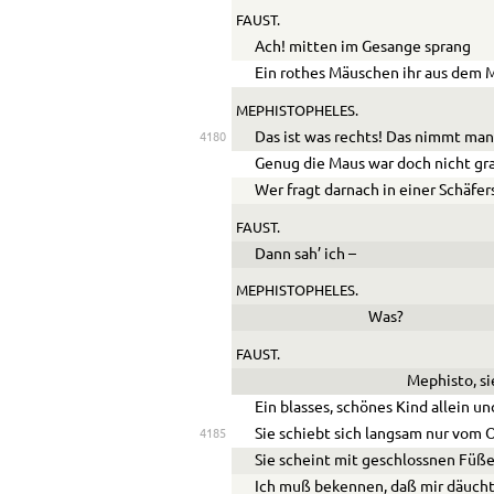
FAUST.
Ach! mitten im Gesange sprang
Ein rothes Mäuschen ihr aus dem 
MEPHISTOPHELES.
Das ist was rechts! Das nimmt man
4180
Genug die Maus war doch nicht gr
Wer fragt darnach in einer Schäfe
FAUST.
Dann sah’ ich –
MEPHISTOPHELES.
Was?
FAUST.
Mephisto, si
Ein blasses, schönes Kind allein u
Sie schiebt sich langsam nur vom O
4185
Sie scheint mit geschlossnen Füß
Ich muß bekennen, daß mir däucht