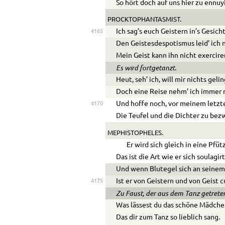
So hört doch auf uns hier zu ennuy
PROCKTOPHANTASMIST.
Ich sag’s euch Geistern in’s Gesicht
4165
Den Geistesdespotismus leid’ ich n
Mein Geist kann ihn nicht exercire
Es wird fortgetanzt.
Heut, seh’ ich, will mir nichts geli
Doch eine Reise nehm’ ich immer 
Und hoffe noch, vor meinem letzte
4170
Die Teufel und die Dichter zu bez
MEPHISTOPHELES.
Er wird sich gleich in eine Pfüt
Das ist die Art wie er sich soulagirt
Und wenn Blutegel sich an seinem
Ist er von Geistern und von Geist cu
4175
Zu Faust, der aus dem Tanz getreten
Was lässest du das schöne Mädche
Das dir zum Tanz so lieblich sang.