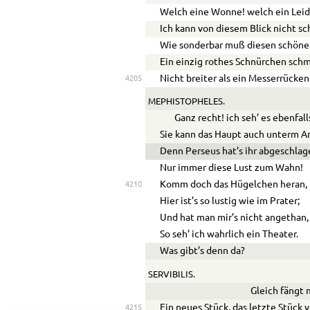
Welch eine Wonne! welch ein Lei
Ich kann von diesem Blick nicht sc
Wie sonderbar muß diesen schöne
Ein einzig rothes Schnürchen sch
Nicht breiter als ein Messerrücken
4205
MEPHISTOPHELES.
Ganz recht! ich seh’ es ebenfall
Sie kann das Haupt auch unterm A
Denn Perseus hat’s ihr abgeschlag
Nur immer diese Lust zum Wahn!
Komm doch das Hügelchen heran,
4210
Hier ist’s so lustig wie im Prater;
Und hat man mir’s nicht angethan,
So seh’ ich wahrlich ein Theater.
Was gibt’s denn da?
SERVIBILIS.
Gleich fängt 
Ein neues Stück, das letzte Stück 
4215