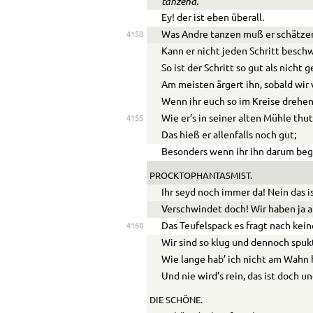
tanzend.
Ey! der ist eben überall.
Was Andre tanzen muß er schätze
4150
Kann er nicht jeden Schritt besch
So ist der Schritt so gut als nicht 
Am meisten ärgert ihn, sobald wir
Wenn ihr euch so im Kreise drehen
Wie er’s in seiner alten Mühle thut
4155
Das hieß er allenfalls noch gut;
Besonders wenn ihr ihn darum beg
PROCKTOPHANTASMIST.
Ihr seyd noch immer da! Nein das i
Verschwindet doch! Wir haben ja a
Das Teufelspack es fragt nach kein
4160
Wir sind so klug und dennoch spukt
Wie lange hab’ ich nicht am Wahn
Und nie wird’s rein, das ist doch u
DIE SCHÖNE.