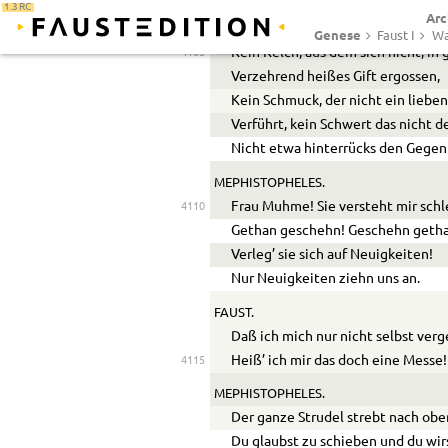
Der Menschen und der Welt gereic
1.3 RC
Arc
Kein Dolch ist hier, von dem nicht 
Genese
Faust I
Wa
Kein Kelch, aus dem sich nicht, in
4105
Verzehrend heißes Gift ergossen,
Kein Schmuck, der nicht ein lieb
Verführt, kein Schwert das nicht 
Nicht etwa hinterrücks den Gege
MEPHISTOPHELES.
Frau Muhme! Sie versteht mir schl
4110
Gethan geschehn! Geschehn geth
Verleg’ sie sich auf Neuigkeiten!
Nur Neuigkeiten ziehn uns an.
FAUST.
Daß ich mich nur nicht selbst verg
Heiß’ ich mir das doch eine Messe!
4115
MEPHISTOPHELES.
Der ganze Strudel strebt nach obe
Du glaubst zu schieben und du wi