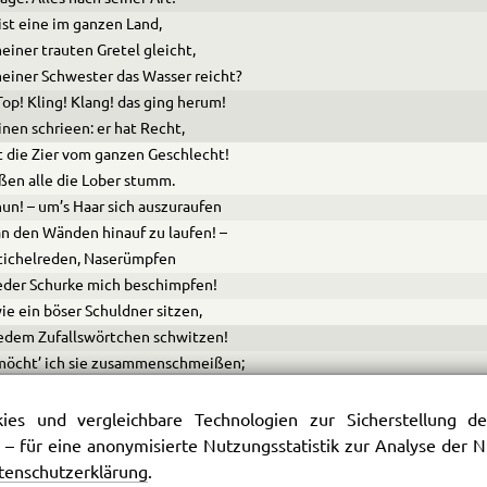
ist eine im ganzen Land,
einer trauten Gretel gleicht,
einer Schwester das Wasser reicht?
Top! Kling! Klang! das ging herum!
inen schrieen: er hat Recht,
st die Zier vom ganzen Geschlecht!
ßen alle die Lober stumm.
un! – um’s Haar sich auszuraufen
n den Wänden hinauf zu laufen! –
tichelreden, Naserümpfen
jeder Schurke mich beschimpfen!
wie ein böser Schuldner sitzen,
edem Zufallswörtchen schwitzen!
möcht’ ich sie zusammenschmeißen;
’ ich sie doch nicht Lügner heißen.
es und vergleichbare Technologien zur Sicherstellung der
as kommt heran? Was schleicht herbey?
 – für eine anonymisierte Nutzungsstatistik zur Analyse der
ch nicht, es sind ihrer zwey.
tenschutzerklärung
.