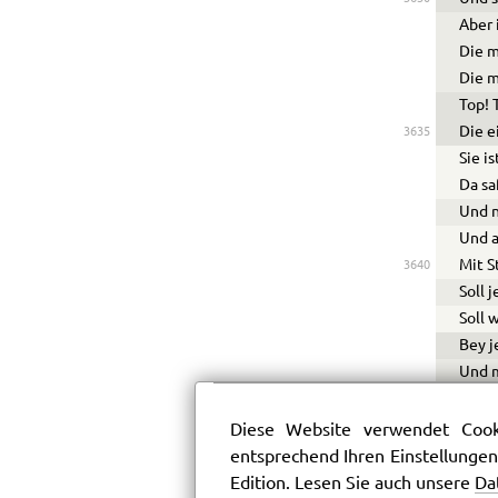
Aber 
Die m
Die m
Top! 
Die e
3635
Sie i
Da sa
Und n
Und a
Mit S
3640
Soll 
Soll 
Bey j
Und 
Könnt
3645
Diese Website verwendet Cooki
W
entsprechend Ihren Einstellungen
Irr’ i
Edition. Lesen Sie auch unsere
Da