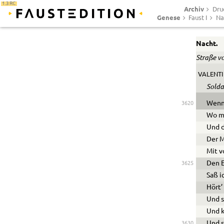
1.3 RC
Archiv
Dru
Genese
Faust I
Na
Nacht.
Straße v
VALENT
Solda
Wenn 
3620
Wo m
Und d
Der M
Mit v
Den 
3625
Saß i
Hört’
Und s
Und k
Und s
3630