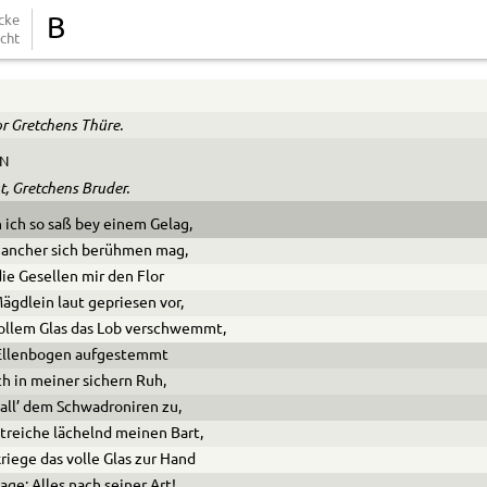
cke
B
cht
or Gretchens Thüre.
IN
t, Gretchens Bruder.
ich so saß bey einem Gelag,
ancher sich berühmen mag,
ie Gesellen mir den Flor
ägdlein laut gepriesen vor,
ollem Glas das Lob verschwemmt,
Ellenbogen aufgestemmt
ch in meiner sichern Ruh,
 all’ dem Schwadroniren zu,
treiche lächelnd meinen Bart,
riege das volle Glas zur Hand
age: Alles nach seiner Art!