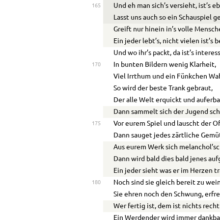
Und eh man sich’s versieht, ist’s 
165
Lasst uns auch so ein Schauspiel g
Greift nur hinein in’s volle Mensc
Ein jeder lebt’s, nicht vielen ist’s 
Und wo ihr’s packt, da ist’s interes
In bunten Bildern wenig Klarheit,
170
Viel Irrthum und ein Fünkchen Wa
So wird der beste Trank gebraut,
Der alle Welt erquickt und auferba
Dann sammelt sich der Jugend sch
Vor eurem Spiel und lauscht der O
175
Dann sauget jedes zärtliche Gem
Aus eurem Werk sich melanchol’s
Dann wird bald dies bald jenes auf
Ein jeder sieht was er im Herzen tr
Noch sind sie gleich bereit zu wei
180
Sie ehren noch den Schwung, erfre
Wer fertig ist, dem ist nichts rech
Ein Werdender wird immer dankbar