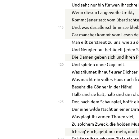
Und seht nur hin für wen ihr schrei
Wenn diesen Langeweile treibt,
Kommt jener satt vom übertischt
Und, was das allerschlimmste bleib
115
Gar mancher kommt vom Lesen der
Man eilt zerstreut zu uns, wie zu
Und Neugier nur beflügelt jeden Sc
Die Damen geben sich und ihren 
Und spielen ohne Gage mit.
120
Was träumet ihr auf eurer Dichte
Was macht ein volles Haus euch fr
Beseht die Gönner in der Nähe!
Halb sind sie kalt, halb sind sie roh.
Der, nach dem Schauspiel, hofft ei
125
Der eine wilde Nacht an einer Dir
Was plagt ihr armen Thoren viel,
Zu solchem Zweck, die holden Mu
Ich sag’ euch, gebt nur mehr, und