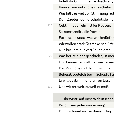
Indeß ihr Complimente drechselt,
Kann etwas nützliches geschehn.
Was hilft es viel von Stimmung re
Dem Zaudernden erscheint sie nie
Gebt ihr euch einmal für Poeten,
220
So kommandirt die Poesie.
Euch ist bekannt, was wir bedürfen
Wir wollen stark Getränke schlürfe
Nun braut mir unverzüglich dran!
Was heute nicht geschieht, ist mo
225
Und keinen Tag soll man verpassen
Das Mögliche soll der Entschluß
Beherzt sogleich beym Schopfe fa
Er will es dann nicht fahren lassen,
Und wirket weiter, weil er muß.
230
Ihr wisst, auf unsern deutsche
Probirt ein jeder was er mag;
Drum schonet mir an diesem Tag