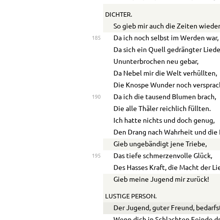
DICHTER.
So gieb mir auch die Zeiten wieder
Da ich noch selbst im Werden war,
185
Da sich ein Quell gedrängter Lied
Ununterbrochen neu gebar,
Da Nebel mir die Welt verhüllten,
Die Knospe Wunder noch versprac
Da ich die tausend Blumen brach,
190
Die alle Thäler reichlich füllten.
Ich hatte nichts und doch genug,
Den Drang nach Wahrheit und die 
Gieb ungebändigt jene Triebe,
Das tiefe schmerzenvolle Glück,
195
Des Hasses Kraft, die Macht der Li
Gieb meine Jugend mir zurück!
LUSTIGE PERSON.
Der Jugend, guter Freund, bedarfst 
Wenn dich in Schlachten Feinde d