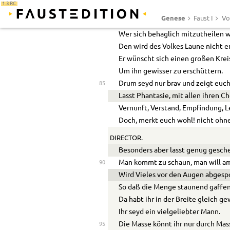
1.3 RC
Die Gegenwart von einem braven
Genese
Faust I
Vo
Ist, dächt’ ich, immer auch schon w
80
Wer sich behaglich mitzutheilen 
Den wird des Volkes Laune nicht er
Er wünscht sich einen großen Krei
Um ihn gewisser zu erschüttern.
Drum seyd nur brav und zeigt euch
85
Lasst Phantasie, mit allen ihren C
Vernunft, Verstand, Empfindung, L
Doch, merkt euch wohl! nicht ohne
DIRECTOR.
Besonders aber lasst genug gesch
Man kommt zu schaun, man will am
90
Wird Vieles vor den Augen abgesp
So daß die Menge staunend gaffen
Da habt ihr in der Breite gleich g
Ihr seyd ein vielgeliebter Mann.
Die Masse könnt ihr nur durch Ma
95