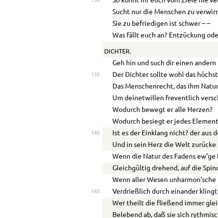
So könnt ihr euch vom Ziele nie ver
130
Sucht nur die Menschen zu verwirr
Sie zu befriedigen ist schwer – –
Was fällt euch an? Entzückung od
DICHTER.
Geh hin und such dir einen andern
Der Dichter sollte wohl das höchs
135
Das Menschenrecht, das ihm Natur
Um deinetwillen freventlich vers
Wodurch bewegt er alle Herzen?
Wodurch besiegt er jedes Elemen
Ist es der Einklang nicht? der aus
140
Und in sein Herz die Welt zurücke 
Wenn die Natur des Fadens ew’ge 
Gleichgültig drehend, auf die Spin
Wenn aller Wesen unharmon’sch
Verdrießlich durch einander klingt
145
Wer theilt die fließend immer gle
Belebend ab, daß sie sich rythmisc