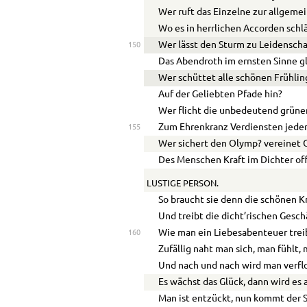
Wer ruft das Einzelne zur allgem
Wo es in herrlichen Accorden schl
Wer lässt den Sturm zu Leidensch
150
Das Abendroth im ernsten Sinne g
Wer schüttet alle schönen Frühli
Auf der Geliebten Pfade hin?
Wer flicht die unbedeutend grüne
Zum Ehrenkranz Verdiensten jeder
155
Wer sichert den Olymp? vereinet 
Des Menschen Kraft im Dichter of
LUSTIGE PERSON.
So braucht sie denn die schönen K
Und treibt die dicht’rischen Gesch
Wie man ein Liebesabenteuer trei
160
Zufällig naht man sich, man fühlt,
Und nach und nach wird man verfl
Es wächst das Glück, dann wird es
Man ist entzückt, nun kommt der 