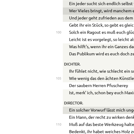
Ein jeder sucht sich endlich selbst
Wer Vieles bringt, wird manchem 
Und jeder geht zufrieden aus dem
Gebt ihr ein Stück, so gebt es glei
Solch ein Ragout es muß euch glü
100
Leicht ist es vorgelegt, so leicht a
Was hilft’s, wenn ihr ein Ganzes d
Das Publikum wird es euch doch z
DICHTER.
Ihr fühlet nicht, wie schlecht ein
Wie wenig das den ächten Künstle
105
Der saubern Herren Pfuscherey
Ist, merk’ ich, schon bey euch Max
DIRECTOR.
Ein solcher Vorwurf lässt mich ung
Ein Mann, der recht zu wirken denk
Muß auf das beste Werkzeug halte
110
Bedenkt, ihr habet weiches Holz z