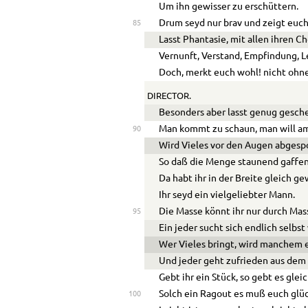
Um ihn gewisser zu erschüttern.
Drum seyd nur brav und zeigt euch
85
Lasst Phantasie, mit allen ihren C
Vernunft, Verstand, Empfindung, L
Doch, merkt euch wohl! nicht ohne
DIRECTOR.
Besonders aber lasst genug gesch
Man kommt zu schaun, man will am
90
Wird Vieles vor den Augen abgesp
So daß die Menge staunend gaffen
Da habt ihr in der Breite gleich g
Ihr seyd ein vielgeliebter Mann.
Die Masse könnt ihr nur durch Ma
95
Ein jeder sucht sich endlich selbst
Wer Vieles bringt, wird manchem 
Und jeder geht zufrieden aus dem
Gebt ihr ein Stück, so gebt es glei
Solch ein Ragout es muß euch glü
100