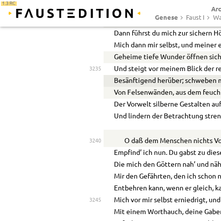
1.3 RC
Ar
Und Nachbarstämme, quetschend, n
3230
Genese
Faust I
Wa
Und ihrem Fall dumpf hohl der Hüg
Dann führst du mich zur sichern Hö
Mich dann mir selbst, und meiner 
Geheime tiefe Wunder öffnen sich
Und steigt vor meinem Blick der 
3235
Besänftigend herüber; schweben 
Von Felsenwänden, aus dem feuch
Der Vorwelt silberne Gestalten auf
Und lindern der Betrachtung stren
O daß dem Menschen nichts Vo
3240
Empfind’ ich nun. Du gabst zu die
Die mich den Göttern nah’ und näh
Mir den Gefährten, den ich schon 
Entbehren kann, wenn er gleich, ka
Mich vor mir selbst erniedrigt, und
3245
Mit einem Worthauch, deine Gabe