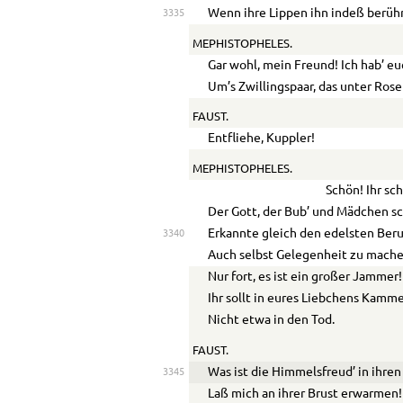
Wenn ihre Lippen ihn indeß berüh
3335
MEPHISTOPHELES.
Gar wohl, mein Freund! Ich hab’ e
Um’s Zwillingspaar, das unter Ros
FAUST.
Entfliehe, Kuppler!
MEPHISTOPHELES.
Schön! Ihr sc
Der Gott, der Bub’ und Mädchen sc
Erkannte gleich den edelsten Beru
3340
Auch selbst Gelegenheit zu mache
Nur fort, es ist ein großer Jammer!
Ihr sollt in eures Liebchens Kamme
Nicht etwa in den Tod.
FAUST.
Was ist die Himmelsfreud’ in ihre
3345
Laß mich an ihrer Brust erwarmen!