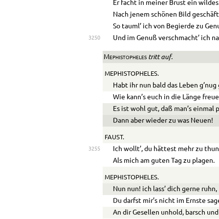
Er facht in meiner Brust ein wilde
Nach jenem schönen Bild geschäft
So tauml’ ich von Begierde zu Gen
Und im Genuß verschmacht’ ich na
3250
tritt auf.
Mephistopheles
MEPHISTOPHELES.
Habt ihr nun bald das Leben g’nug
Wie kann’s euch in die Länge freu
Es ist wohl gut, daß man’s einmal p
Dann aber wieder zu was Neuen!
FAUST.
Ich wollt’, du hättest mehr zu thun
3255
Als mich am guten Tag zu plagen.
MEPHISTOPHELES.
Nun nun! ich lass’ dich gerne ruhn,
Du darfst mir’s nicht im Ernste sag
An dir Gesellen unhold, barsch und 