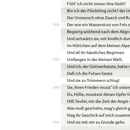
Fühl’ ich nicht immer ihre Noth?
Bin ich der Flüchtling nicht? der
Der Unmensch ohne Zweck und R
Der wie ein Wassersturz von Fels 
3350
Begierig wüthend nach dem Abgru
Und seitwärts sie, mit kindlich du
Im Hüttchen auf dem kleinen Alpe
Und all ihr häusliches Beginnen
Umfangen in der kleinen Welt.
3355
Und ich, der Gottverhasste, hatte 
Daß ich die Felsen fasste
Und sie zu Trümmern schlug!
Sie, ihren Frieden musst’ ich unte
3360
Du, Hölle, musstest dieses Opfer 
Hilf, Teufel, mir die Zeit der Angst
Was muß geschehn, mag’s gleich 
Mag ihr Geschick auf mich zusam
Und sie mit mir zu Grunde gehn.
3365