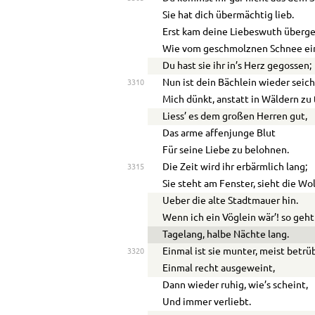
Sie hat dich übermächtig lieb.
Erst kam deine Liebeswuth überge
Wie vom geschmolznen Schnee ein
Du hast sie ihr in’s Herz gegossen;
Nun ist dein Bächlein wieder seich
3310
Mich dünkt, anstatt in Wäldern zu
Liess’ es dem großen Herren gut,
Das arme affenjunge Blut
Für seine Liebe zu belohnen.
Die Zeit wird ihr erbärmlich lang;
3315
Sie steht am Fenster, sieht die Wo
Ueber die alte Stadtmauer hin.
Wenn ich ein Vöglein wär’! so geht
Tagelang, halbe Nächte lang.
Einmal ist sie munter, meist betrü
3320
Einmal recht ausgeweint,
Dann wieder ruhig, wie’s scheint,
Und immer verliebt.