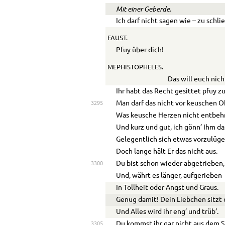
Mit einer Geberde.
Ich darf nicht sagen wie – zu schli
FAUST.
Pfuy über dich!
MEPHISTOPHELES.
Das will euch nic
Ihr habt das Recht gesittet pfuy z
Man darf das nicht vor keuschen 
3295
Was keusche Herzen nicht entbeh
Und kurz und gut, ich gönn’ Ihm d
Gelegentlich sich etwas vorzulüge
Doch lange hält Er das nicht aus.
Du bist schon wieder abgetrieben,
3300
Und, währt es länger, aufgerieben
In Tollheit oder Angst und Graus.
Genug damit! Dein Liebchen sitzt 
Und Alles wird ihr eng’ und trüb’.
Du kommst ihr gar nicht aus dem S
3305