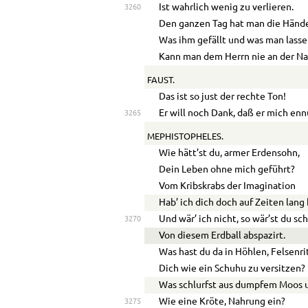
Ist wahrlich wenig zu verlieren.
3260
Den ganzen Tag hat man die Hände
Was ihm gefällt und was man lassen
Kann man dem Herrn nie an der Na
FAUST.
Das ist so just der rechte Ton!
Er will noch Dank, daß er mich enn
3265
MEPHISTOPHELES.
Wie hätt’st du, armer Erdensohn,
Dein Leben ohne mich geführt?
Vom Kribskrabs der Imagination
Hab’ ich dich doch auf Zeiten lang 
Und wär’ ich nicht, so wär’st du sc
3270
Von diesem Erdball abspazirt.
Was hast du da in Höhlen, Felsenr
Dich wie ein Schuhu zu versitzen?
Was schlurfst aus dumpfem Moos 
Wie eine Kröte, Nahrung ein?
3275