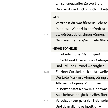
Ein schöner, süßer Zeitvertreib!
Dir steckt der Doctor noch im Leib
FAUST.
Verstehst du, was für neue Lebens
Mir dieser Wandel in der Oede sch
Ja, würdest du es ahnen können,
3280
Du wärest Teufel g’nug mein Glück
MEPHISTOPHELES.
Ein überirdisches Vergnügen!
In Nacht und Thau auf den Gebirge
Und Erd und Himmel wonniglich u
Zu einer Gottheit sich aufschwelle
3285
Der Erde Mark mit Ahnungsdrang 
Alle sechs Tagewerk’ im Busen füh
In stolzer Kraft ich weiß nicht wa
Bald liebewonniglich in Alles über
Verschwunden ganz der Erdensohn
3290
Und dann die hohe Intuition –