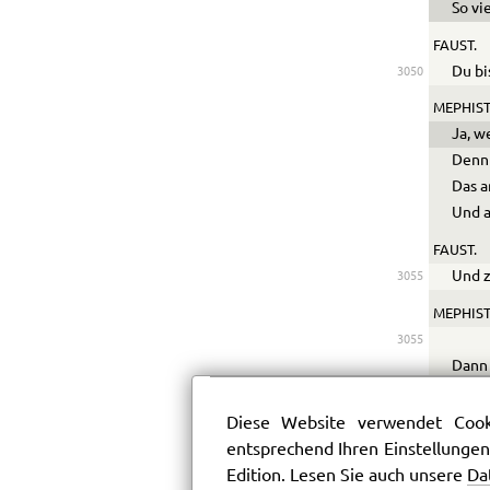
So vi
FAUST.
Du bi
3050
MEPHIST
Ja, w
Denn 
Das a
Und a
FAUST.
Und z
3055
MEPHIST
3055
Dann 
Von e
Wird 
Diese Website verwendet Cooki
entsprechend Ihren Einstellungen
FAUST.
Edition. Lesen Sie auch unsere
Da
Laß d