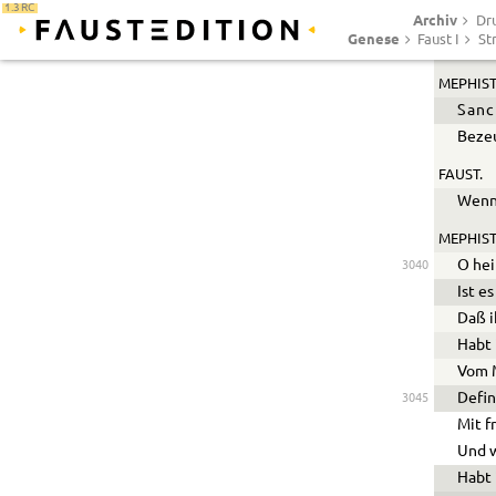
1.3 RC
Archiv
FAUST.
Dr
Genese
Faust I
St
Sehr 
MEPHIST
Sanc
Bezeu
FAUST.
Wenn 
MEPHIST
O hei
3040
Ist e
Daß i
Habt 
Vom M
Defin
3045
Mit f
Und w
Habt 