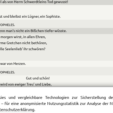
el als von Herrn Schwerdtleins Tod gewusst!
st und bleibst ein Lügner, ein Sophiste.
OPHELES.
enn man’s nicht ein Bißchen tiefer wüsste.
morgen wirst, in allen Ehren,
rme Gretchen nicht bethören,
lle Seelenlieb’ ihr schwören?
war von Herzen.
OPHELES.
Gut und schön!
wird von ewiger Treu’ und Liebe,
inzig überallmächt’gem Triebe –
das auch so von Herzen gehn?
es und vergleichbare Technologien zur Sicherstellung der
 – für eine anonymisierte Nutzungsstatistik zur Analyse der
tenschutzerklärung
.
as! Es wird! – Wenn ich empfinde,