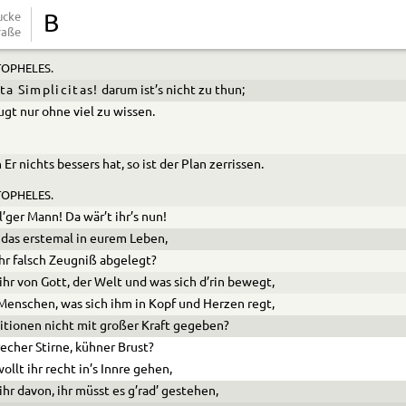
ucke
B
raße
klug! Wir werden erst die Reise machen müssen!
OPHELES.
ta Simplicitas!
darum ist’s nicht zu thun;
gt nur ohne viel zu wissen.
Er nichts bessers hat, so ist der Plan zerrissen.
OPHELES.
l’ger Mann! Da wär’t ihr’s nun!
s das erstemal in eurem Leben,
hr falsch Zeugniß abgelegt?
ihr von Gott, der Welt und was sich d’rin bewegt,
enschen, was sich ihm in Kopf und Herzen regt,
itionen nicht mit großer Kraft gegeben?
recher Stirne, kühner Brust?
ollt ihr recht in’s Innre gehen,
ihr davon, ihr müsst es g’rad’ gestehen,