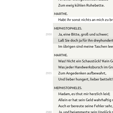
Zum ewig kühlen Ruhebette.
MARTHE.
Habt ihr sonst nichts an mich zu b
MEPHISTOPHELES.
Ja, eine Bitte, groß und schwer;
2930
Laß Sie doch ja für ihn dreyhunde
Im übrigen sind meine Taschen lee
MARTHE.
Was! Nicht ein Schaustück? Kein 
Was jeder Handwerksbursch im Gru
Zum Angedenken aufbewahrt,
2935
Und lieber hungert, lieber bettelt!
MEPHISTOPHELES.
Madam, es thut mir herzlich leid;
Allein er hat sein Geld wahrhaftig 
Auch er bereute seine Fehler sehr,
Ja, und bejammerte sein Unglück n
2940