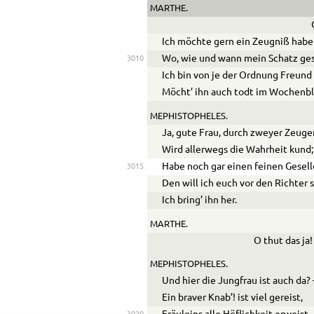
MARTHE.
Ich möchte gern ein Zeugniß habe
Wo, wie und wann mein Schatz ge
3010
Ich bin von je der Ordnung Freun
Möcht’ ihn auch todt im Wochenbl
MEPHISTOPHELES.
Ja, gute Frau, durch zweyer Zeug
Wird allerwegs die Wahrheit kund;
Habe noch gar einen feinen Gesell
3015
Den will ich euch vor den Richter s
Ich bring’ ihn her.
MARTHE.
O thut das ja!
MEPHISTOPHELES.
Und hier die Jungfrau ist auch da? 
Ein braver Knab’! ist viel gereist,