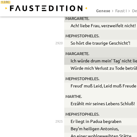
Ist todt? das treue Herz! O weh!
1.3 RC
Mein Mann ist todt! Ach ich vergeh
Genese
Faust I
De
MARGARETE.
Ach! liebe Frau, verzweifelt nicht!
MEPHISTOPHELES.
So hört die traurige Geschicht’!
2920
MARGARETE.
Ich würde drum mein’ Tag’ nicht li
Würde mich Verlust zu Tode betrü
MEPHISTOPHELES.
Freud’ muß Leid, Leid muß Freude
MARTHE.
Erzählt mir seines Lebens Schluß!
MEPHISTOPHELES.
Er liegt in Padua begraben
2925
Bey’m heiligen Antonius,
An einer wohlgeweihten Stätte