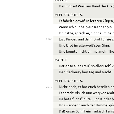
MARTHE.
Das lügt er! Was! am Rand des Grab
MEPHISTOPHELES.
Er fabelte gewiß in letzten Zügen,
Wenn ich nur halb ein Kenner bin.
Ich hatte, sprach er, nicht zum Zei
Erst Kinder, und dann Brot für sie 
2965
Und Brot im allerweit’sten Sinn,
Und konnte nicht einmal mein Thei
MARTHE.
Hat er so aller Treu’, so aller Lieb’
Der Plackerey bey Tag und Nacht!
MEPHISTOPHELES.
Nicht doch, er hat euch herzlich d
2970
Er sprach: Als ich nun weg von Mal
Da betet’ ich für Frau und Kinder b
Uns war denn auch der Himmel gün
Daß unser Schiff ein Türkisch Fahr