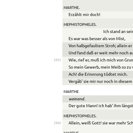
MARTHE.
Erzählt mir doch!
MEPHISTOPHELES.
Ich stand an se
Es war was besser als von Mist,
Von halbgefaultem Stroh; allein er 
Und fand daß er weit mehr noch au
Wie, rief er, muß ich mich von Gru
2955
So mein Gewerb, mein Weib so zu 
Ach! die Erinnrung tödtet mich.
Vergäb’ sie mir nur noch in diesem
MARTHE
weinend.
Der gute Mann! ich hab’ ihm längs
MEPHISTOPHELES.
Allein, weiß Gott! sie war mehr Sch
2960