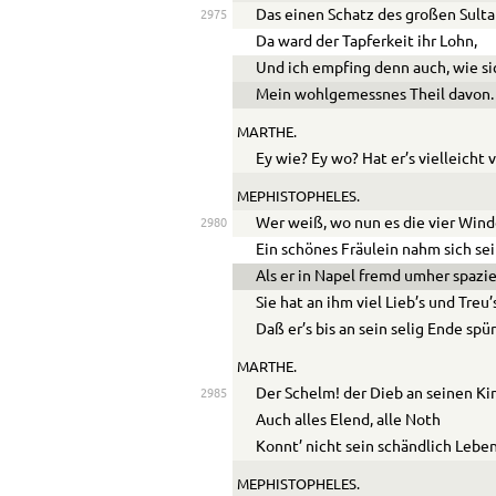
Das einen Schatz des großen Sulta
2975
Da ward der Tapferkeit ihr Lohn,
Und ich empfing denn auch, wie si
Mein wohlgemessnes Theil davon.
MARTHE.
Ey wie? Ey wo? Hat er’s vielleicht
MEPHISTOPHELES.
Wer weiß, wo nun es die vier Wind
2980
Ein schönes Fräulein nahm sich sei
Als er in Napel fremd umher spazie
Sie hat an ihm viel Lieb’s und Treu
Daß er’s bis an sein selig Ende spür
MARTHE.
Der Schelm! der Dieb an seinen Ki
2985
Auch alles Elend, alle Noth
Konnt’ nicht sein schändlich Lebe
MEPHISTOPHELES.