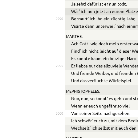
Ja seht! dafür ist er nun todt.
Wär’ ich nun jetzt an eurem Platze
Betraurt’ ich ihn ein züchtig Jahr,
2990
Visirte dann unterweil’ nach eine
MARTHE.
Ach Gott! wie doch mein erster wa
Find’ ich nicht leicht auf dieser W
Es konnte kaum ein herziger Närrc
Er liebte nur das allzuviele Wande
2995
Und fremde Weiber, und fremden 
Und das verfluchte Würfelspiel.
MEPHISTOPHELES.
Nun, nun, so konnt’ es gehn und st
Wenn er euch ungefähr so viel
Von seiner Seite nachgesehen.
3000
Ich schwör’ euch zu, mit dem Bedi
Wechselt’ ich selbst mit euch den 