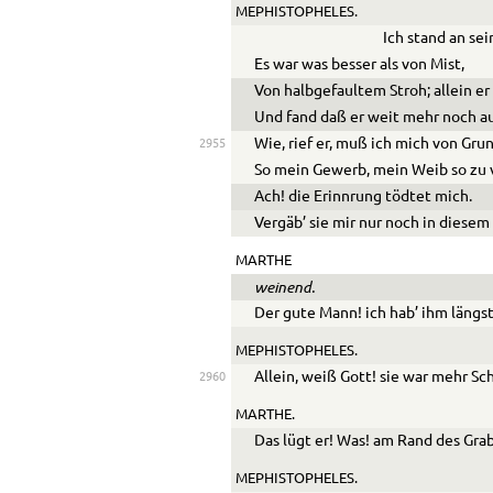
MEPHISTOPHELES.
Ich stand an se
Es war was besser als von Mist,
Von halbgefaultem Stroh; allein er 
Und fand daß er weit mehr noch au
Wie, rief er, muß ich mich von Gru
2955
So mein Gewerb, mein Weib so zu 
Ach! die Erinnrung tödtet mich.
Vergäb’ sie mir nur noch in diesem
MARTHE
weinend.
Der gute Mann! ich hab’ ihm längs
MEPHISTOPHELES.
Allein, weiß Gott! sie war mehr Sch
2960
MARTHE.
Das lügt er! Was! am Rand des Grab
MEPHISTOPHELES.