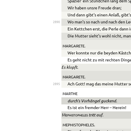
Spazier’ ein Stündchen lang dem S
Wir haben unsre Freude dran;
Und dann gibt’s einen Anlaß, gibt’s
Wo man’s so nach und nach den Leu
2890
Ein Kettchen erst, die Perle dann i
Die Mutter sieht’s wohl nicht, man
MARGARETE.
Wer konnte nur die beyden Kästch
Es geht nicht zu mit rechten Ding
Es klopft.
MARGARETE.
Ach Gott! mag das meine Mutter s
2895
MARTHE
durch’s Vorhängel guckend.
Es ist ein fremder Herr – Herein!
tritt auf.
Mephistopheles
MEPHISTOPHELES.