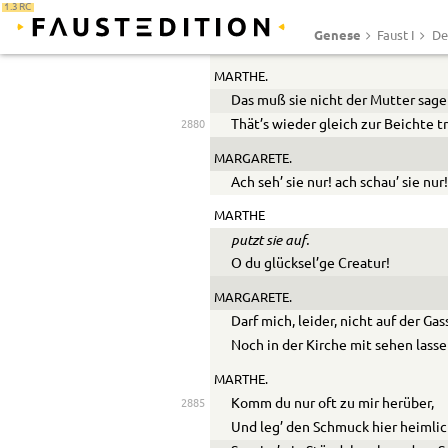
1.3 RC
Und Sachen herrlich ganz und gar,
Genese
Faust I
De
Weit reicher als das erste war.
MARTHE.
Das muß sie nicht der Mutter sage
Thät’s wieder gleich zur Beichte t
2880
MARGARETE.
Ach seh’ sie nur! ach schau’ sie nur
MARTHE
putzt sie auf.
O du glücksel’ge Creatur!
MARGARETE.
Darf mich, leider, nicht auf der Gas
Noch in der Kirche mit sehen lasse
MARTHE.
Komm du nur oft zu mir herüber,
2885
Und leg’ den Schmuck hier heimlic