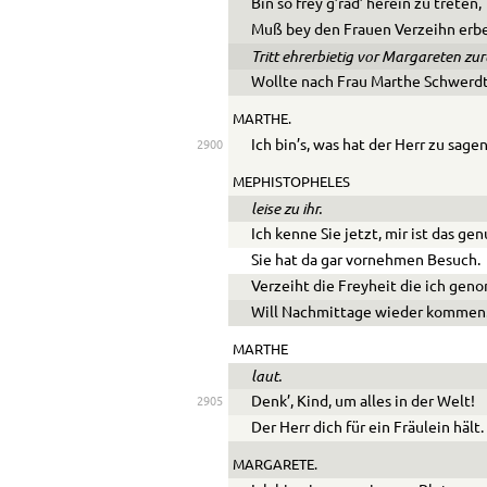
Bin so frey g’rad’ herein zu treten,
Muß bey den Frauen Verzeihn erb
Tritt ehrerbietig vor Margareten zur
Wollte nach Frau Marthe Schwerdt
MARTHE.
Ich bin’s, was hat der Herr zu sage
2900
MEPHISTOPHELES
leise zu ihr.
Ich kenne Sie jetzt, mir ist das gen
Sie hat da gar vornehmen Besuch.
Verzeiht die Freyheit die ich ge
Will Nachmittage wieder kommen
MARTHE
laut.
Denk’, Kind, um alles in der Welt!
2905
Der Herr dich für ein Fräulein hält.
MARGARETE.