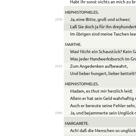
Habt ihr sonst nichts an mich zu b
MEPHISTOPHELES.
Ja, eine Bitte, groß und schwer;
2930
Laß Sie doch ja für ihn dreyhunde
Im übrigen sind meine Taschen lee
MARTHE.
Was! Nicht ein Schaustück? Kein 
Was jeder Handwerksbursch im Gru
Zum Angedenken aufbewahrt,
2935
Und lieber hungert, lieber bettelt!
MEPHISTOPHELES.
Madam, es thut mir herzlich leid;
Allein er hat sein Geld wahrhaftig 
Auch er bereute seine Fehler sehr,
Ja, und bejammerte sein Unglück n
2940
MARGARETE.
Ach! daß die Menschen so unglückl