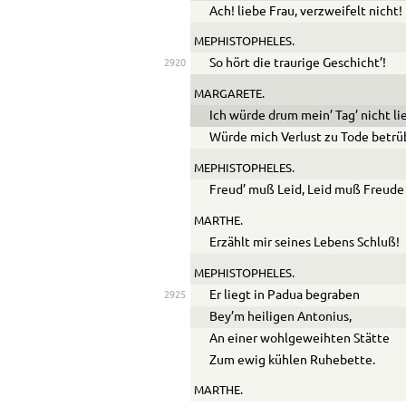
Ach! liebe Frau, verzweifelt nicht!
MEPHISTOPHELES.
So hört die traurige Geschicht’!
2920
MARGARETE.
Ich würde drum mein’ Tag’ nicht li
Würde mich Verlust zu Tode betrü
MEPHISTOPHELES.
Freud’ muß Leid, Leid muß Freude
MARTHE.
Erzählt mir seines Lebens Schluß!
MEPHISTOPHELES.
Er liegt in Padua begraben
2925
Bey’m heiligen Antonius,
An einer wohlgeweihten Stätte
Zum ewig kühlen Ruhebette.
MARTHE.