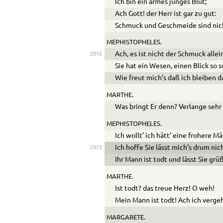
Ich bin ein armes junges Blut;
Ach Gott! der Herr ist gar zu gut:
Schmuck und Geschmeide sind nic
MEPHISTOPHELES.
Ach, es ist nicht der Schmuck allei
2910
Sie hat ein Wesen, einen Blick so s
Wie freut mich’s daß ich bleiben da
MARTHE.
Was bringt Er denn? Verlange sehr
MEPHISTOPHELES.
Ich wollt’ ich hätt’ eine frohere Mä
Ich hoffe Sie lässt mich’s drum ni
2915
Ihr Mann ist todt und lässt Sie grü
MARTHE.
Ist todt? das treue Herz! O weh!
Mein Mann ist todt! Ach ich vergeh
MARGARETE.