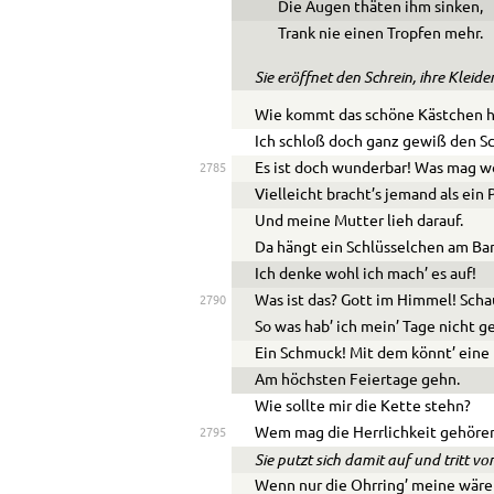
Die Augen thäten ihm sinken,
Trank nie einen Tropfen mehr.
Sie eröffnet den Schrein, ihre Klei
Wie kommt das schöne Kästchen h
Ich schloß doch ganz gewiß den Sc
Es ist doch wunderbar! Was mag w
2785
Vielleicht bracht’s jemand als ein 
Und meine Mutter lieh darauf.
Da hängt ein Schlüsselchen am Ba
Ich denke wohl ich mach’ es auf!
Was ist das? Gott im Himmel! Scha
2790
So was hab’ ich mein’ Tage nicht g
Ein Schmuck! Mit dem könnt’ eine 
Am höchsten Feiertage gehn.
Wie sollte mir die Kette stehn?
Wem mag die Herrlichkeit gehöre
2795
Sie putzt sich damit auf und tritt vo
Wenn nur die Ohrring’ meine wäre