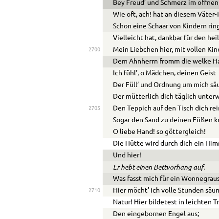
Bey Freud’ und Schmerz im offne
Wie oft, ach! hat an diesem Väter-
Schon eine Schaar von Kindern ri
Vielleicht hat, dankbar für den heil
Mein Liebchen hier, mit vollen Ki
2700
Dem Ahnherrn fromm die welke Ha
Ich fühl’, o Mädchen, deinen Geist
Der Füll’ und Ordnung um mich säu
Der mütterlich dich täglich unterw
Den Teppich auf den Tisch dich rei
2705
Sogar den Sand zu deinen Füßen k
O liebe Hand! so göttergleich!
Die Hütte wird durch dich ein Him
Und hier!
Er hebt einen Bettvorhang auf.
Was fasst mich für ein Wonnegraus
Hier möcht’ ich volle Stunden säu
2710
Natur! Hier bildetest in leichten 
Den eingebornen Engel aus;