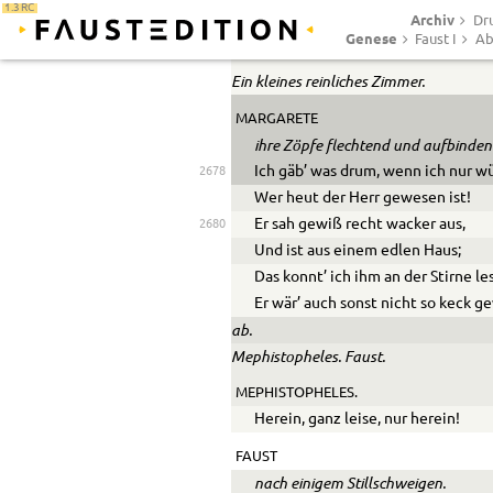
1.3 RC
Archiv
Dr
Genese
Faust I
Ab
Abend.
Ein kleines reinliches Zimmer.
MARGARETE
ihre Zöpfe flechtend und aufbinden
Ich gäb’ was drum, wenn ich nur wü
2678
Wer heut der Herr gewesen ist!
Er sah gewiß recht wacker aus,
2680
Und ist aus einem edlen Haus;
Das konnt’ ich ihm an der Stirne le
Er wär’ auch sonst nicht so keck g
ab.
Mephistopheles. Faust.
MEPHISTOPHELES.
Herein, ganz leise, nur herein!
FAUST
nach einigem Stillschweigen.