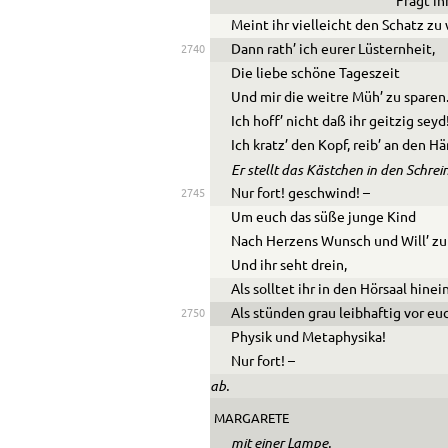
Fragt ihr
Meint ihr vielleicht den Schatz zu
Dann rath’ ich eurer Lüsternheit,
2740
Die liebe schöne Tageszeit
Und mir die weitre Müh’ zu sparen
Ich hoff’ nicht daß ihr geitzig seyd
Ich kratz’ den Kopf, reib’ an den H
Er stellt das Kästchen in den Schrei
Nur fort! geschwind! –
2745
Um euch das süße junge Kind
Nach Herzens Wunsch und Will’ z
Und ihr seht drein,
Als solltet ihr in den Hörsaal hinein
Als stünden grau leibhaftig vor eu
2750
Physik und Metaphysika!
Nur fort! –
ab.
MARGARETE
mit einer Lampe.