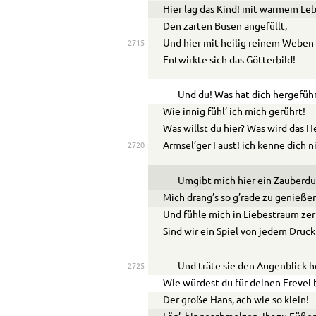
Hier lag das Kind! mit warmem Le
Den zarten Busen angefüllt,
Und hier mit heilig reinem Weben
2715
Entwirkte sich das Götterbild!
Und du! Was hat dich hergefüh
Wie innig fühl’ ich mich gerührt!
Was willst du hier? Was wird das H
Armsel’ger Faust! ich kenne dich n
2720
Umgibt mich hier ein Zauberdu
Mich drang’s so g’rade zu genieße
Und fühle mich in Liebestraum zer
Sind wir ein Spiel von jedem Druck
Und träte sie den Augenblick h
2725
Wie würdest du für deinen Frevel
Der große Hans, ach wie so klein!