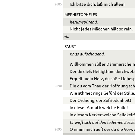
Ich bitte dich, laß mich allein!
2685
MEPHISTOPHELES
herumspürend.
Nicht jedes Mädchen hält so rein.
ab.
FAUST
rings aufschauend.
Willkommen süßer Dämmerschein
Der du dieß Heiligthum durchwebs
Ergreif mein Herz, du süße Liebes
Die du vom Thau der Hoffnung sc
2690
Wie athmet rings Gefühl der Stille
Der Ordnung, der Zufriedenheit!
In dieser Armuth welche Fülle!
In diesem Kerker welche Seligkeit
Er wirft sich auf den ledernen Sesse
O nimm mich auf! der du die Vorw
2695