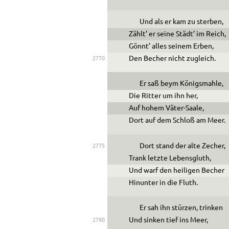
Und als er kam zu sterben,
Zählt’ er seine Städt’ im Reich,
Gönnt’ alles seinem Erben,
Den Becher nicht zugleich.
2770
Er saß beym Königsmahle,
Die Ritter um ihn her,
Auf hohem Väter-Saale,
Dort auf dem Schloß am Meer.
Dort stand der alte Zecher,
2775
Trank letzte Lebensgluth,
Und warf den heiligen Becher
Hinunter in die Fluth.
Er sah ihn stürzen, trinken
Und sinken tief ins Meer,
2780