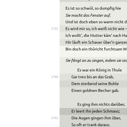
Es ist so schwül, so dumpfig hie
Sie macht das Fenster auf.
Und ist doch eben so warm nicht d
Es wird mir so, ich weiß nicht wie 
2755
Ich wollt’, die Mutter käm’ nach Ha
Mir läuft ein Schauer über’n ganze
Bin doch ein thöricht furchtsam W
Sie fängt an zu singen, indem sie sic
Es war ein König in Thule
Gar treu bis an das Grab,
2760
Dem sterbend seine Buhle
Einen goldnen Becher gab.
Es ging ihm nichts darüber,
Er leert ihn jeden Schmaus;
Die Augen gingen ihm über,
2765
So oft er trank daraus.