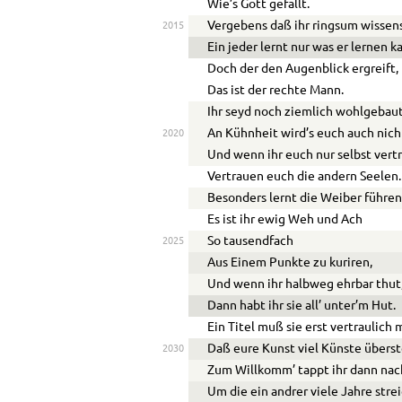
Wie’s Gott gefällt.
Vergebens daß ihr ringsum wissens
2015
Ein jeder lernt nur was er lernen k
Doch der den Augenblick ergreift,
Das ist der rechte Mann.
Ihr seyd noch ziemlich wohlgebaut
An Kühnheit wird’s euch auch nich
2020
Und wenn ihr euch nur selbst vertr
Vertrauen euch die andern Seelen.
Besonders lernt die Weiber führen
Es ist ihr ewig Weh und Ach
So tausendfach
2025
Aus Einem Punkte zu kuriren,
Und wenn ihr halbweg ehrbar thut
Dann habt ihr sie all’ unter’m Hut.
Ein Titel muß sie erst vertraulich
Daß eure Kunst viel Künste überst
2030
Zum Willkomm’ tappt ihr dann nac
Um die ein andrer viele Jahre strei