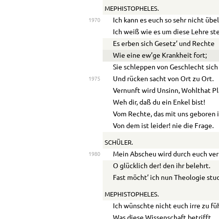
MEPHISTOPHELES.
Ich kann es euch so sehr nicht üb
1970
Ich weiß wie es um diese Lehre st
Es erben sich Gesetz’ und Rechte
Wie eine ew’ge Krankheit fort;
S
ie schleppen von Geschlecht sic
Und rücken sacht von Ort zu Ort.
1975
Vernunft wird Unsinn, Wohlthat Pl
Weh dir, daß du ein Enkel bist!
Vom Rechte, das mit uns geboren i
Von dem ist leider! nie die Frage.
SCHÜLER.
Mein Abscheu wird durch euch ve
1980
O glücklich der! den ihr belehrt.
Fast möcht’ ich nun Theologie stud
MEPHISTOPHELES.
Ich wünschte nicht euch irre zu fü
Was diese Wissenschaft betrifft,