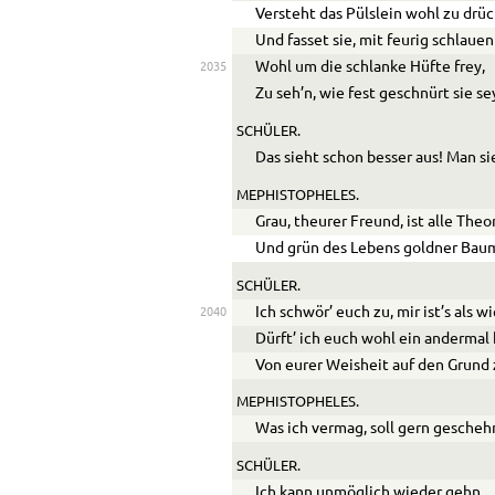
Versteht das Pülslein wohl zu drüc
Und fasset sie, mit feurig schlauen
Wohl um die schlanke Hüfte frey,
2035
Zu seh’n, wie fest geschnürt sie se
SCHÜLER.
Das sieht schon besser aus! Man s
MEPHISTOPHELES.
Grau, theurer Freund, ist alle Theor
Und grün des Lebens goldner Bau
SCHÜLER.
Ich schwör’ euch zu, mir ist’s als w
2040
Dürft’ ich euch wohl ein andermal
Von eurer Weisheit auf den Grund
MEPHISTOPHELES.
Was ich vermag, soll gern gescheh
SCHÜLER.
Ich kann unmöglich wieder gehn,