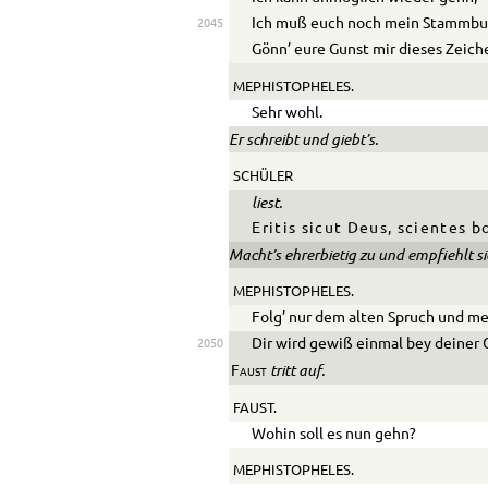
Ich muß euch noch mein Stammbu
2045
Gönn’ eure Gunst mir dieses Zeich
MEPHISTOPHELES.
Sehr wohl.
Er schreibt und giebt’s.
SCHÜLER
liest.
Eritis sicut Deus, scientes 
Macht’s ehrerbietig zu und empfiehlt si
MEPHISTOPHELES.
Folg’ nur dem alten Spruch und m
Dir wird gewiß einmal bey deiner 
2050
tritt auf.
Faust
FAUST.
Wohin soll es nun gehn?
MEPHISTOPHELES.