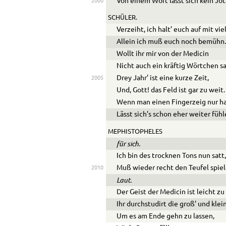
Von einem Wort lässt sich kein Jot
2000
SCHÜLER.
Verzeiht, ich halt’ euch auf mit vi
Allein ich muß euch noch bemühn
Wollt ihr mir von der Medicin
Nicht auch ein kräftig Wörtchen s
Drey Jahr’ ist eine kurze Zeit,
2005
Und, Gott! das Feld ist gar zu weit.
Wenn man einen Fingerzeig nur ha
Lässt sich’s schon eher weiter fühl
MEPHISTOPHELES
für sich.
Ich bin des trocknen Tons nun satt
Muß wieder recht den Teufel spiel
2010
Laut.
Der Geist der Medicin ist leicht zu
Ihr durchstudirt die groß’ und klei
Um es am Ende gehn zu lassen,