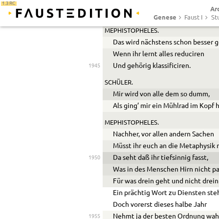
SCHÜLER.
1.3 RC
Ar
Kann euch nicht eben ganz verste
Genese
Faust I
St
MEPHISTOPHELES.
Das wird nächstens schon besser 
Wenn ihr lernt alles reduciren
Und gehörig klassificiren.
1945
SCHÜLER.
Mir wird von alle dem so dumm,
Als ging’ mir ein Mühlrad im Kopf 
MEPHISTOPHELES.
Nachher, vor allen andern Sachen
Müsst ihr euch an die Metaphysik
Da seht daß ihr tiefsinnig fasst,
1950
Was in des Menschen Hirn nicht pa
Für was drein geht und nicht drein
Ein prächtig Wort zu Diensten ste
Doch vorerst dieses halbe Jahr
Nehmt ja der besten Ordnung wah
1955