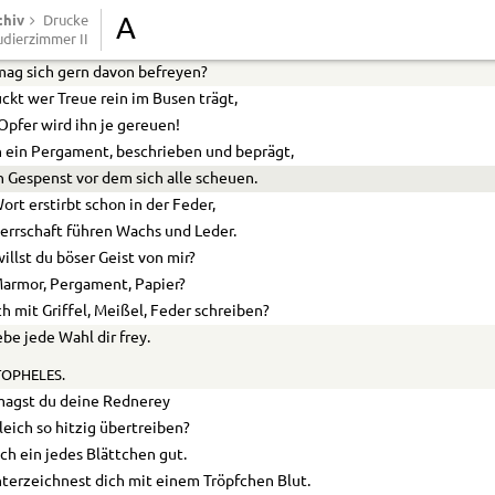
chiv
ich soll ein Versprechen halten?
Drucke
A
udierzimmer II
dieser Wahn ist uns ins Herz gelegt,
ag sich gern davon befreyen?
ckt wer Treue rein im Busen trägt,
Opfer wird ihn je gereuen!
n ein Pergament, beschrieben und beprägt,
in Gespenst vor dem sich alle scheuen.
ort erstirbt schon in der Feder,
errschaft führen Wachs und Leder.
illst du böser Geist von mir?
Marmor, Pergament, Papier?
ich mit Griffel, Meißel, Feder schreiben?
ebe jede Wahl dir frey.
OPHELES.
magst du deine Rednerey
leich so hitzig übertreiben?
och ein jedes Blättchen gut.
terzeichnest dich mit einem Tröpfchen Blut.