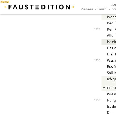
1.3 RC
Ar
Und m
Genese
Faust I
St
Doch 
Wer m
Beglü
Kein 
1725
Allei
Ist e
Das W
Die H
Was w
1730
Erz, 
Soll 
Ich g
MEPHIST
Wie 
Nur g
1735
Ist d
Du un