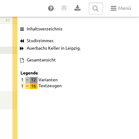
Menü
83
Inhaltsverzeichnis
Studirzimmer.
Auerbachs Keller in Leipzig.
Gesamtansicht
Legende
1
–
12
Varianten
1
–
16
Textzeugen