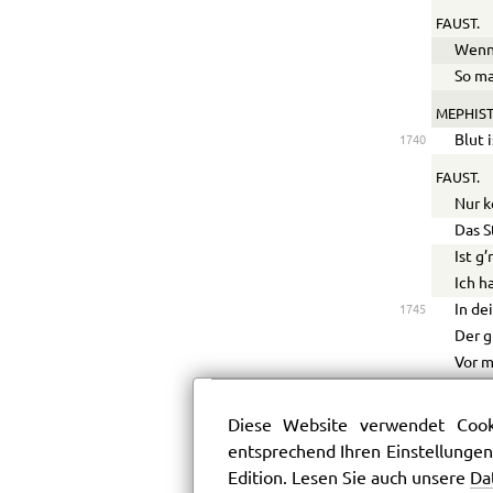
FAUST.
Wenn 
So ma
MEPHIST
Blut 
1740
FAUST.
Nur k
Das S
Ist g
Ich h
In de
1745
Der g
Vor m
Des D
Mir e
Diese Website verwendet Cooki
Laß i
1750
entsprechend Ihren Einstellungen
Uns g
Edition. Lesen Sie auch unsere
Da