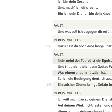
Ich bin dein Geselle
Und, mach’ ich dir’s recht,
Bin ich dein Diener, bin dein Knec
FAUST.
Und was soll ich dagegen dir erfül
MEPHISTOPHELES.
Dazu hast du noch eine lange Frist
1650
FAUST.
Nein nein! der Teufel ist ein Egois
Und thut nicht leicht um Gottes W
Was einem andern nützlich ist.
Sprich die Bedingung deutlich aus
Ein solcher Diener bringt Gefahr i
1655
MEPHISTOPHELES.
hier
Ich will mich
zu deinem Dienst
Auf deinen Wink nicht rasten und 
drüben
Wenn wir uns
wieder finde