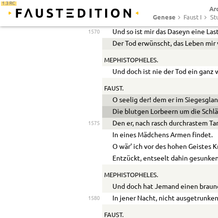
1.3 RC
Ar
Der über allen meinen Kräften thr
Genese
Faust I
St
Er kann nach außen nichts bewege
Und so ist mir das Daseyn eine Last
1570
Der Tod erwünscht, das Leben mir 
MEPHISTOPHELES.
Und doch ist nie der Tod ein ganz
FAUST.
O seelig der! dem er im Siegesgla
Die blutgen Lorbeern um die Schlä
Den er, nach rasch durchrastem Ta
1575
In eines Mädchens Armen findet.
O wär’ ich vor des hohen Geistes K
Entzückt, entseelt dahin gesunken
MEPHISTOPHELES.
Und doch hat Jemand einen braune
In jener Nacht, nicht ausgetrunken
1580
FAUST.