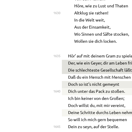
Höre, wie zu Lust und Thaten
Altklug sie rathen!
1630
In die Welt weit,
Aus der Einsamkeit,
Wo Sinnen und Säfte stocken,
Wollen sie dich locken.
Hör’ auf mit deinem Gram zu spiel
1635
Der, wie ein Geyer, dir am Leben fr
Die schlechteste Gesellschaft läßt
Daß du ein Mensch mit Menschen b
Doch so ist’s nicht gemeynt
Dich unter das Pack zu stoßen.
1640
Ich bin keiner von den Großen;
Doch willst du, mit mir vereint,
Deine Schritte durchs Leben neh
So will ich mich gern bequemen
Dein zu seyn, auf der Stelle.
1645