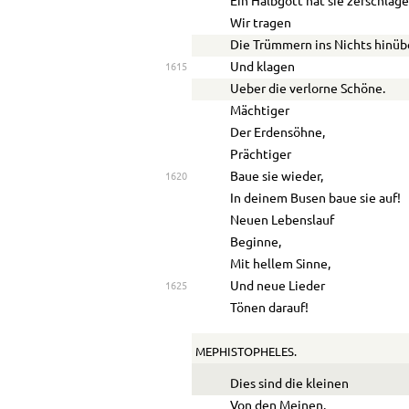
Ein Halbgott hat sie zerschlage
Wir tragen
Die Trümmern ins Nichts hinüb
Und klagen
1615
Ueber die verlorne Schöne.
Mächtiger
Der Erdensöhne,
Prächtiger
Baue sie wieder,
1620
In deinem Busen baue sie auf!
Neuen Lebenslauf
Beginne,
Mit hellem Sinne,
Und neue Lieder
1625
Tönen darauf!
MEPHISTOPHELES.
Dies sind die kleinen
Von den Meinen.