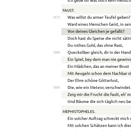
Ich gebe dir was noch kein Mensch
FAUST.
Was willst du armer Teufel geben?
1675
Ward eines Menschen Geist, in se
Von deines Gleichen je gefaßt?
Doch hast du Speise die nicht sätti
Du rothes Gold, das ohne Rast,
Quecksilber gleich, dir in der Hand
1680
Ein Spiel, bey dem man nie gewinn
Ein Mädchen, das an meiner Brust
Mit Aeugeln schon dem Nachbar si
Der Ehre schöne Götterlust,
Die, wie ein Meteor, verschwindet
1685
Zeig mir die Frucht die fault, eh’ m
Und Bäume die sich täglich neu b
MEPHISTOPHELES.
Ein solcher Auftrag schreckt mich 
Mit solchen Schätzen kann ich die