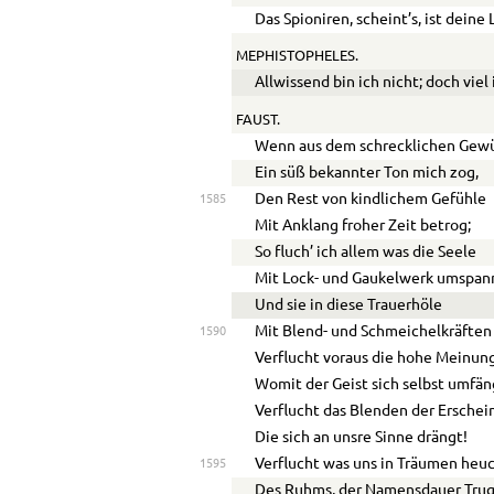
Das Spioniren, scheint’s, ist deine 
MEPHISTOPHELES.
Allwissend bin ich nicht; doch viel
FAUST.
Wenn aus dem schrecklichen Gew
Ein süß bekannter Ton mich zog,
Den Rest von kindlichem Gefühle
1585
Mit Anklang froher Zeit betrog;
So fluch’ ich allem was die Seele
Mit Lock- und Gaukelwerk umspan
Und sie in diese Trauerhöle
Mit Blend- und Schmeichelkräften
1590
Verflucht voraus die hohe Meinung
Womit der Geist sich selbst umfän
Verflucht das Blenden der Erschei
Die sich an unsre Sinne drängt!
Verflucht was uns in Träumen heuc
1595
Des Ruhms, der Namensdauer Trug