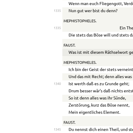
Wenn man euch Fliegengott, Verde
Nun gut wer bist du denn?
1335
MEPHISTOPHELES.
Ein The
1335
Die stets das Böse will und stets d
FAUST.
Was ist mit diesem Räthselwort 
MEPHISTOPHELES.
Ich bin der Geist der stets verneint
Und das mit Recht; denn alles was
Ist werth daß es zu Grunde geht;
1340
Drum besser wär’s daß nichts ents
So ist denn alles was ihr Sünde,
Zerstörung, kurz das Böse nennt,
Mein eigentliches Element.
FAUST.
Du nennst dich einen Theil, und st
1345