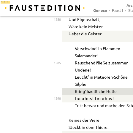
1.3 RC
Arc
Die Elemente,
Genese
Faust I
St
Ihre Kraft
Und Eigenschaft,
1280
Wäre kein Meister
Ueber die Geister.
Verschwind’ in Flammen
Salamander!
Rauschend fließe zusammen
1285
Undene!
Leucht’ in Meteoren-Schöne
Silphe!
Bring’ häußliche Hülfe
Incubus! incubus!
1290
Tritt hervor und mache den Sch
Keines der Viere
Steckt in dem Thiere.