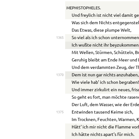
MEPHISTOPHELES.
Und freylich ist nicht viel damit g
Was sich dem Nichts entgegenstel
Das Etwas, diese plumpe Welt,
So viel als ich schon unternomme
1365
Ich wußte nicht ihr beyzukommen
Mit Wellen, Stürmen, Schütteln, B
Geruhig bleibt am Ende Meer und 
Und dem verdammten Zeug, der Th
Dem ist nun gar nichts anzuhaben,
1370
Wie viele hab’ ich schon begraben
Und immer zirkulirt ein neues, fris
So geht es fort, man möchte rase
Der Luft, dem Wasser, wie der Erd
Entwinden tausend Keime sich,
1375
Im Trocknen, Feuchten, Warmen, K
Hätt’ ich mir nicht die Flamme vo
Ich hätte nichts apart’s für mich.