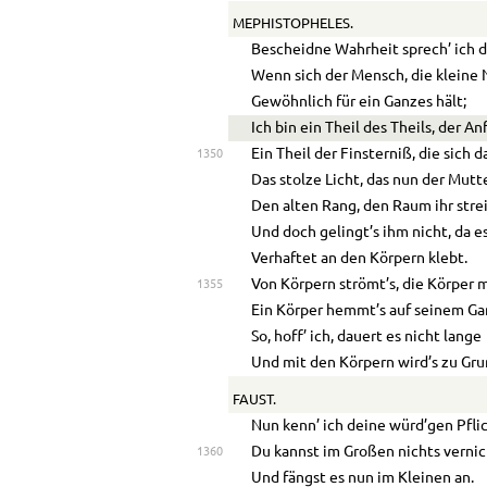
MEPHISTOPHELES.
Bescheidne Wahrheit sprech’ ich di
Wenn sich der Mensch, die kleine 
Gewöhnlich für ein Ganzes hält;
Ich bin ein Theil des Theils, der An
Ein Theil der Finsterniß, die sich d
1350
Das stolze Licht, das nun der Mutt
Den alten Rang, den Raum ihr stre
Und doch gelingt’s ihm nicht, da es,
Verhaftet an den Körpern klebt.
Von Körpern strömt’s, die Körper 
1355
Ein Körper hemmt’s auf seinem Ga
So, hoff’ ich, dauert es nicht lange
Und mit den Körpern wird’s zu Gr
FAUST.
Nun kenn’ ich deine würd’gen Pfli
Du kannst im Großen nichts verni
1360
Und fängst es nun im Kleinen an.