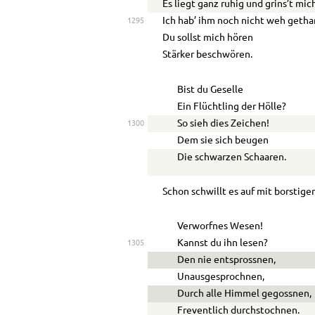
Es liegt ganz ruhig und grins’t mic
Ich hab’ ihm noch nicht weh getha
1295
Du sollst mich hören
Stärker beschwören.
Bist du Geselle
Ein Flüchtling der Hölle?
So sieh dies Zeichen!
1300
Dem sie sich beugen
Die schwarzen Schaaren.
Schon schwillt es auf mit borstige
Verworfnes Wesen!
Kannst du ihn lesen?
1305
Den nie entsprossnen,
Unausgesprochnen,
Durch alle Himmel gegossnen,
Freventlich durchstochnen.