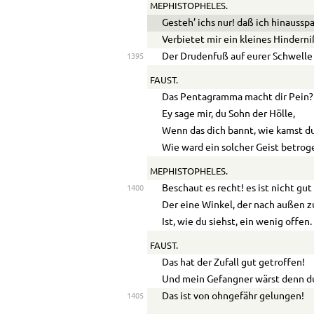
MEPHISTOPHELES.
Gesteh’ ichs nur! daß ich hinaussp
Verbietet mir ein kleines Hinderni
Der Drudenfuß auf eurer Schwelle
1395
FAUST.
Das Pentagramma macht dir Pein?
Ey sage mir, du Sohn der Hölle,
Wenn das dich bannt, wie kamst d
Wie ward ein solcher Geist betrog
MEPHISTOPHELES.
Beschaut es recht! es ist nicht gu
1400
Der eine Winkel, der nach außen z
Ist, wie du siehst, ein wenig offen.
FAUST.
Das hat der Zufall gut getroffen!
Und mein Gefangner wärst denn d
Das ist von ohngefähr gelungen!
1405