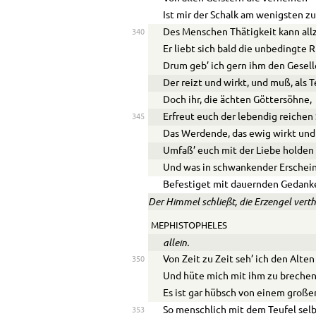
Ist mir der Schalk am wenigsten zu
Des Menschen Thätigkeit kann allz
340
Er liebt sich bald die unbedingte R
Drum geb’ ich gern ihm den Gesell
Der reizt und wirkt, und muß, als T
Doch ihr, die ächten Göttersöhne,
Erfreut euch der lebendig reichen
345
Das Werdende, das ewig wirkt und 
Umfaß’ euch mit der Liebe holden
Und was in schwankender Erschei
Befestiget mit dauernden Gedank
Der Himmel schließt, die Erzengel verthe
MEPHISTOPHELES
allein.
Von Zeit zu Zeit seh’ ich den Alten
350
Und hüte mich mit ihm zu brechen
Es ist gar hübsch von einem große
So menschlich mit dem Teufel selb
353