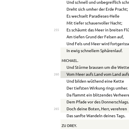
Und schnell und unbegreiflich sch
Dreht sich umher der Erde Pracht;
Es wechselt Paradieses-Helle
Mit tiefer schauervoller Nacht;
Es schäumt das Meer in breiten Fl
255
Am tiefen Grund der Felsen auf,
Und Fels und Meer wird fortgeriss
In ewig schnellem Sphärenlauf.
MICHAEL.
Und Stürme brausen um die Wett
Vom Meer aufs Land vom Land aufs
260
Und bilden wüthend eine Kette
Der tiefsten Wirkung rings umher.
Da flammt ein blitzendes Verheer
Dem Pfade vor des Donnerschlags
Doch deine Boten, Herr, verehren
265
Das sanfte Wandeln deines Tags.
ZU DREY.