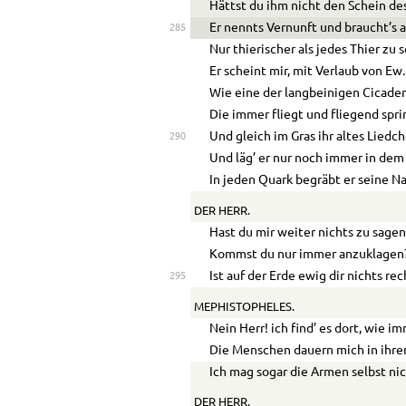
Hättst du ihm nicht den Schein d
Er nennts Vernunft und braucht’s a
285
Nur thierischer als jedes Thier zu 
Er scheint mir, mit Verlaub von Ew
Wie eine der langbeinigen Cicaden
Die immer fliegt und fliegend spri
Und gleich im Gras ihr altes Liedch
290
Und läg’ er nur noch immer in dem
In jeden Quark begräbt er seine Na
DER HERR.
Hast du mir weiter nichts zu sage
Kommst du nur immer anzuklagen
Ist auf der Erde ewig dir nichts rec
295
MEPHISTOPHELES.
Nein Herr! ich find’ es dort, wie im
Die Menschen dauern mich in ihr
Ich mag sogar die Armen selbst nic
DER HERR.