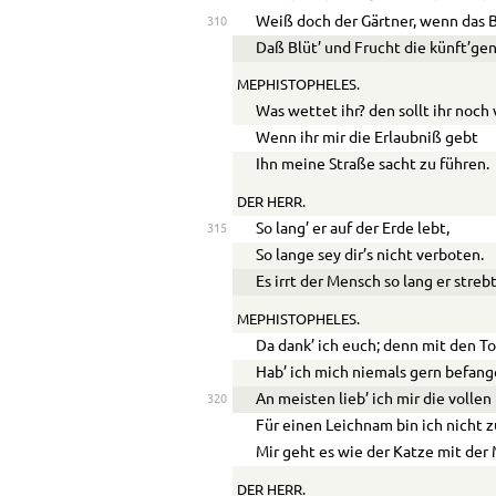
Weiß doch der Gärtner, wenn das 
310
Daß Blüt’ und Frucht die künft’gen
MEPHISTOPHELES.
Was wettet ihr? den sollt ihr noch 
Wenn ihr mir die Erlaubniß gebt
Ihn meine Straße sacht zu führen.
DER HERR.
So lang’ er auf der Erde lebt,
315
So lange sey dir’s nicht verboten.
Es irrt der Mensch so lang er strebt
MEPHISTOPHELES.
Da dank’ ich euch; denn mit den T
Hab’ ich mich niemals gern befang
An meisten lieb’ ich mir die volle
320
Für einen Leichnam bin ich nicht z
Mir geht es wie der Katze mit der
DER HERR.