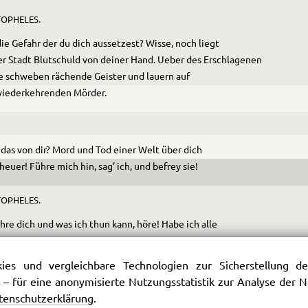
OPHELES.
ie Gefahr der du dich aussetzest? Wisse, noch liegt
er Stadt Blutschuld von deiner Hand. Ueber des Er­schlagenen
e schweben rächende Geister und lauern auf
wiederkehrenden Mörder.
das von dir? Mord und Tod einer Welt über dich
euer! Führe mich hin, sag’ ich, und befrey sie!
OPHELES.
ühre dich und was ich thun kann, höre! Habe ich alle
 im Himmel und auf Erden? Des Thürners Sinne
ich umnebeln, bemächtige dich der Schlüssel und führe
es und vergleichbare Technologien zur Sicherstellung der
eraus mit Menschenhand. Ich wache! die Zauberpferde
 – für eine anonymisierte Nutzungsstatistik zur Analyse der
bereit, ich entführe euch. Das vermag ich!
tenschutzerklärung
.