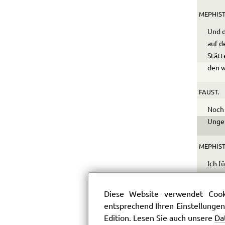
MEPHIST
Und d
auf d
Stätt
den 
FAUST.
Noch 
Ungeh
MEPHIST
Ich f
Macht
will 
Diese Website verwendet Cooki
sie h
entsprechend Ihren Einstellungen
sind 
Edition. Lesen Sie auch unsere
Da