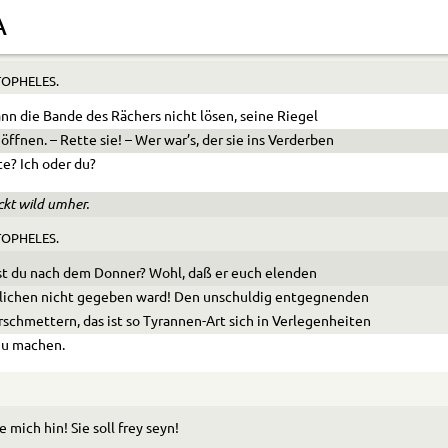
 sie! oder weh dir! den gräßlichsten Fluch über dich
A
ahrtausende!
OPHELES.
ann die Bande des Rächers nicht lösen, seine Riegel
 öffnen. – Rette sie! – Wer war’s, der sie ins Ver­derben
te? Ich oder du?
ckt wild umher.
OPHELES.
st du nach dem Donner? Wohl, daß er euch elenden
lichen nicht gegeben ward! Den unschuldig entgegnen­den
rschmettern, das ist so Tyrannen-Art sich in Verle­genheiten
zu machen.
e mich hin! Sie soll frey seyn!