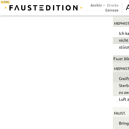
1.3 RC
Rette
Archiv
Drucke
auf J
Genese
MEPHIST
Ich k
nicht
stürz
bli
Faust
MEPHIST
Greif
Sterb
zu ze
Luft 
FAUST.
Bring