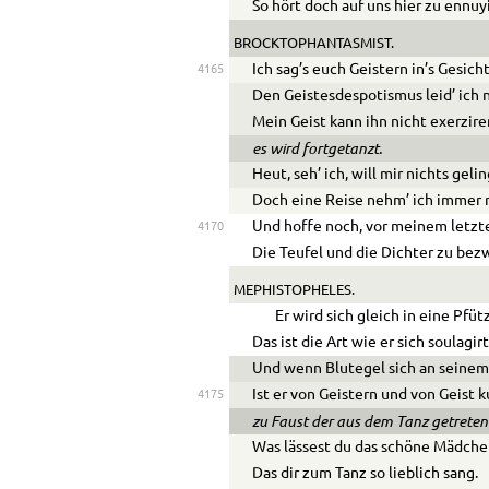
So hört doch auf uns hier zu ennuy
BROCKTOPHANTASMIST.
Ich sag’s euch Geistern in’s Gesicht
4165
Den Geistesdespotismus leid’ ich n
Mein Geist kann ihn nicht exerzire
es wird fortgetanzt.
Heut, seh’ ich, will mir nichts geli
Doch eine Reise nehm’ ich immer 
Und hoffe noch, vor meinem letzte
4170
Die Teufel und die Dichter zu bez
MEPHISTOPHELES.
Er wird sich gleich in eine Pfüt
Das ist die Art wie er sich soulagirt
Und wenn Blutegel sich an seinem
Ist er von Geistern und von Geist ku
4175
zu Faust der aus dem Tanz getreten 
Was lässest du das schöne Mädche
Das dir zum Tanz so lieblich sang.