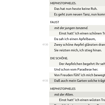
MEPHISTOPHELES.
Das hat nun heute keine Ruh.
Es geht zum neuen Tanz, nun komm!
FAUST
mit der jungen tanzend.
Einst hatt’ ich einen schönen T
Da sah ich einen Apfelbaum,
Zwey schöne Aepfel glänzten dran
4130
Sie reizten mich, ich stieg hinan.
DIE SCHÖNE.
Der Aepfelchen begehrt ihr se
Und schon vom Paradiese her.
Von Freuden fühl’ ich mich bewegt
Daß auch mein Garten solche träg
4135
MEPHISTOPHELES
mit der Alten.
Einst hatt’ ich einen wüsten T