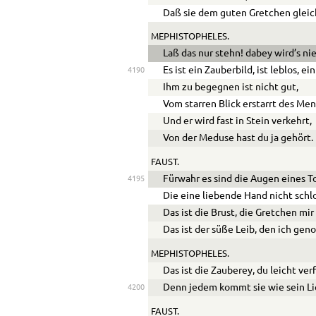
Daß sie dem guten Gretchen gleic
MEPHISTOPHELES.
Laß das nur stehn! dabey wird’s n
Es ist ein Zauberbild, ist leblos, ein
4190
Ihm zu begegnen ist nicht gut,
Vom starren Blick erstarrt des Me
Und er wird fast in Stein verkehrt,
Von der Meduse hast du ja gehört.
FAUST.
Fürwahr es sind die Augen eines T
4195
Die eine liebende Hand nicht schl
Das ist die Brust, die Gretchen mi
Das ist der süße Leib, den ich gen
MEPHISTOPHELES.
Das ist die Zauberey, du leicht ver
Denn jedem kommt sie wie sein Li
4200
FAUST.