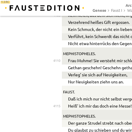
Der Menschen und der Welt gereic
1.3 RC
Arc
Kein Dolch ist hier, von dem nicht 
Genese
Faust I
Wa
Kein Kelch, aus dem sich nicht, in
4105
Verzehrend heißes Gift ergossen.
Kein Schmuck, der nicht ein lieb
Verführt, kein Schwerdt das nicht
Nicht etwa hinterrücks den Gege
MEPHISTOPHELES.
Frau Muhme! Sie versteht mir schl
4110
Gethan geschehn! Geschehn geth
Verleg’ sie sich auf Neuigkeiten,
Nur Neuigkeiten ziehn uns an.
FAUST.
Daß ich mich nur nicht selbst verg
Heiß’ ich mir das doch eine Messe!
4115
MEPHISTOPHELES.
Der ganze Strudel strebt nach obe
Du glaubst zu schieben und du wi