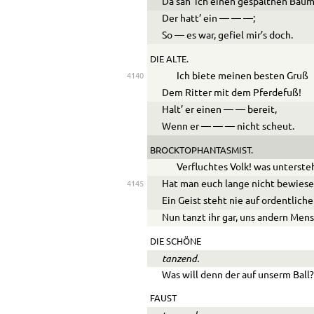
Da sah’ ich einen gespaltnen Baum
Der hatt’ ein
—
—
—
;
So
—
es war, gefiel mir’s doch.
DIE ALTE.
Ich biete meinen besten Gruß
4140
Dem Ritter mit dem Pferdefuß!
Halt’ er einen
—
—
bereit,
Wenn er
—
—
—
nicht scheut.
BROCKTOPHANTASMIST.
Verfluchtes Volk! was unterste
Hat man euch lange nicht bewies
4145
Ein Geist steht nie auf ordentlich
Nun tanzt ihr gar, uns andern Men
DIE SCHÖNE
tanzend.
Was will denn der auf unserm Ball
FAUST