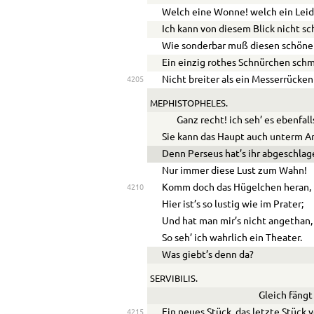
Welch eine Wonne! welch ein Lei
Ich kann von diesem Blick nicht sc
Wie sonderbar muß diesen schöne
Ein einzig rothes Schnürchen sch
Nicht breiter als ein Messerrücken
4205
MEPHISTOPHELES.
Ganz recht! ich seh’ es ebenfall
Sie kann das Haupt auch unterm A
Denn Perseus hat’s ihr abgeschlag
Nur immer diese Lust zum Wahn!
Komm doch das Hügelchen heran,
4210
Hier ist’s so lustig wie im Prater;
Und hat man mir’s nicht angethan,
So seh’ ich wahrlich ein Theater.
Was giebt’s denn da?
SERVIBILIS.
Gleich fängt
Ein neues Stück, das letzte Stück 
4215