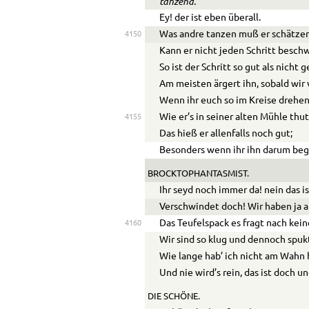
tanzend.
Ey! der ist eben überall.
Was andre tanzen muß er schätzen
4150
Kann er nicht jeden Schritt besch
So ist der Schritt so gut als nicht 
Am meisten ärgert ihn, sobald wir
Wenn ihr euch so im Kreise drehen
Wie er’s in seiner alten Mühle thut
4155
Das hieß er allenfalls noch gut;
Besonders wenn ihr ihn darum beg
BROCKTOPHANTASMIST.
Ihr seyd noch immer da! nein das i
Verschwindet doch! Wir haben ja a
Das Teufelspack es fragt nach kein
4160
Wir sind so klug und dennoch spukt
Wie lange hab’ ich nicht am Wahn
Und nie wird’s rein, das ist doch u
DIE SCHÖNE.