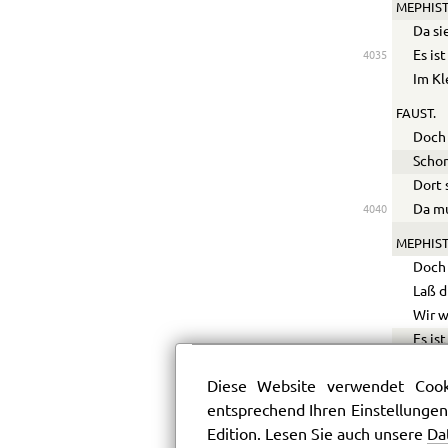
MEPHIST
Da si
Es is
4035
Im Kl
FAUST.
Doch 
Schon
Dort 
Da mu
4040
MEPHIST
Doch 
Laß d
Wir w
Es is
Daß i
4045
Diese Website verwendet Cooki
Da se
entsprechend Ihren Einstellungen
Und a
Edition. Lesen Sie auch unsere
Da
Seyd 