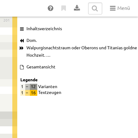
Menü
201
Inhaltsverzeichnis
Dom.
Walpurgisnachtstraum oder Oberons und Titanias goldne
Hochzeit. …
Gesamtansicht
Legende
1
–
12
Varianten
1
–
16
Textzeugen