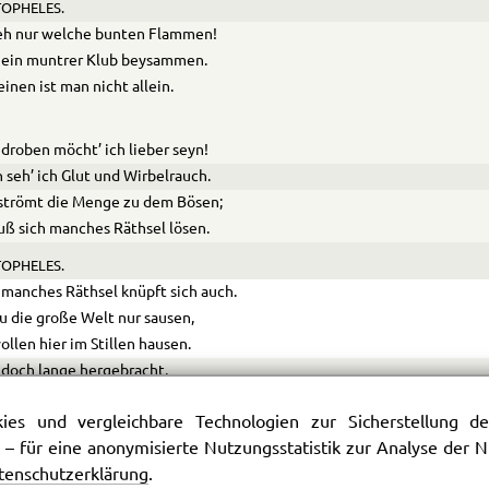
OPHELES.
eh nur welche bunten Flammen!
t ein muntrer Klub beysammen.
einen ist man nicht allein.
droben möcht’ ich lieber seyn!
 seh’ ich Glut und Wirbelrauch.
strömt die Menge zu dem Bösen;
ß sich manches Räthsel lösen.
OPHELES.
manches Räthsel knüpft sich auch.
u die große Welt nur sausen,
ollen hier im Stillen hausen.
t doch lange hergebracht,
n der großen Welt man kleine Welten macht.
es und vergleichbare Technologien zur Sicherstellung der
h’ ich junge Hexchen nackt und blos,
 – für eine anonymisierte Nutzungsstatistik zur Analyse der
lte die sich klug verhüllen.
tenschutzerklärung
.
freundlich, nur um meinetwillen,