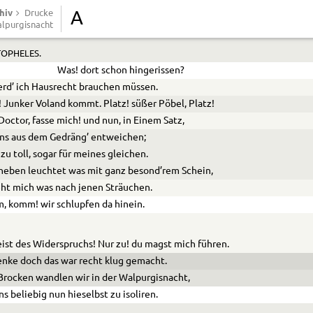
 Ferne.
hiv
Drucke
A
lpurgisnacht
Hier!
OPHELES.
Was! dort schon hingerissen?
rd’ ich Hausrecht brauchen müssen.
! Junker Voland kommt. Platz! süßer Pöbel, Platz!
 Doctor, fasse mich! und nun, in Einem Satz,
ns aus dem Gedräng’ entweichen;
t zu toll, sogar für meines gleichen.
neben leuchtet was mit ganz besond’rem Schein,
eht mich was nach jenen Sträuchen.
 komm! wir schlupfen da hinein.
ist des Widerspruchs! Nur zu! du magst mich führen.
enke doch das war recht klug gemacht.
rocken wandlen wir in der Walpurgisnacht,
s beliebig nun hieselbst zu isoliren.