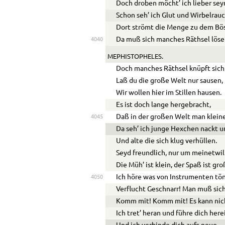
Doch droben möcht’ ich lieber sey
Schon seh’ ich Glut und Wirbelrauc
Dort strömt die Menge zu dem Bö
Da muß sich manches Räthsel löse
4040
MEPHISTOPHELES.
Doch manches Räthsel knüpft sich
Laß du die große Welt nur sausen,
Wir wollen hier im Stillen hausen.
Es ist doch lange hergebracht,
Daß in der großen Welt man klein
4045
Da seh’ ich junge Hexchen nackt u
Und alte die sich klug verhüllen.
Seyd freundlich, nur um meinetwil
Die Müh’ ist klein, der Spaß ist gro
Ich höre was von Instrumenten tö
4050
Verflucht Geschnarr! Man muß sic
Komm mit! Komm mit! Es kann nich
Ich tret’ heran und führe dich here