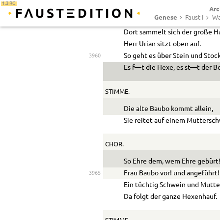
1.3 RC
Arc
Die Hexen zu dem Brocken zie
Genese
Faust I
Wa
Die Stoppel ist gelb die Saat ist
Dort sammelt sich der große Ha
Herr Urian sitzt oben auf.
So geht es über Stein und Stoc
3960
Es f
—
t die Hexe, es st
—
t der B
STIMME.
Die alte Baubo kommt allein,
Sie reitet auf einem Muttersch
CHOR.
So Ehre dem, wem Ehre gebürt
Frau Baubo vor! und angeführt!
3965
Ein tüchtig Schwein und Mutter
Da folgt der ganze Hexenhauf.