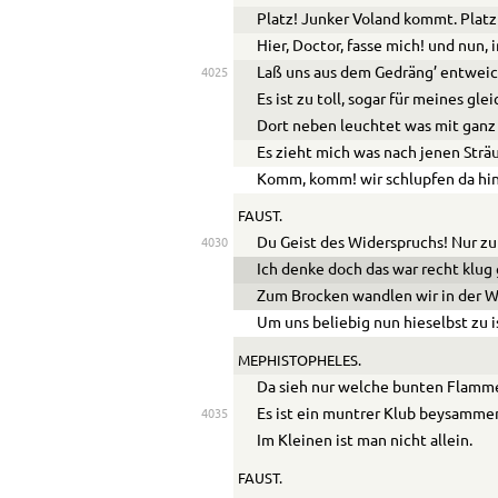
Platz! Junker Voland kommt. Platz!
Hier, Doctor, fasse mich! und nun, 
Laß uns aus dem Gedräng’ entwei
4025
Es ist zu toll, sogar für meines gle
Dort neben leuchtet was mit ganz
Es zieht mich was nach jenen Strä
Komm, komm! wir schlupfen da hin
FAUST.
Du Geist des Widerspruchs! Nur zu
4030
Ich denke doch das war recht klug
Zum Brocken wandlen wir in der W
Um uns beliebig nun hieselbst zu i
MEPHISTOPHELES.
Da sieh nur welche bunten Flamm
Es ist ein muntrer Klub beysamme
4035
Im Kleinen ist man nicht allein.
FAUST.