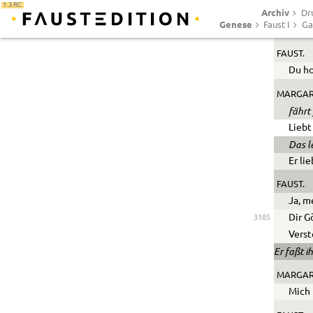
1.3 RC
Archiv
halb 
Dr
Genese
Faust I
Ga
FAUST.
Du h
MARGAR
fährt 
Liebt
Das l
Er li
FAUST.
Ja, m
Dir G
3185
Verst
Er faßt 
MARGAR
Mich 