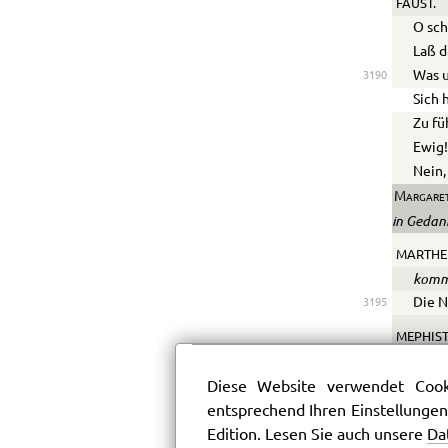
FAUST.
O sch
Laß d
Was u
3190
Sich
Zu fü
Ewig!
Nein,
Margare
in Gedank
MARTHE
komm
Die N
3195
MEPHIST
3195
Diese Website verwendet Cooki
MARTHE
entsprechend Ihren Einstellungen
Ich b
Edition. Lesen Sie auch unsere
Da
Allei