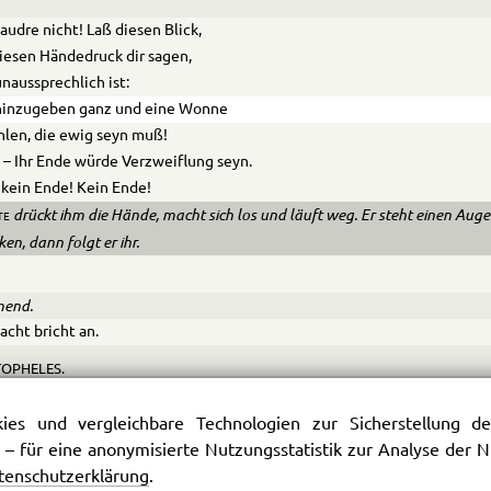
audre nicht! Laß diesen Blick,
iesen Händedruck dir sagen,
naussprechlich ist:
 hinzugeben ganz und eine Wonne
hlen, die ewig seyn muß!
 – Ihr Ende würde Verzweiflung seyn.
 kein Ende! Kein Ende!
drückt ihm die Hände, macht sich los und läuft weg. Er steht einen Auge
te
en, dann folgt er ihr.
end.
acht bricht an.
OPHELES.
Ja, und wir wollen fort.
es und vergleichbare Technologien zur Sicherstellung der
.
 – für eine anonymisierte Nutzungsstatistik zur Analyse der
ät’ euch länger hier zu bleiben,
tenschutzerklärung
.
n es ist ein gar zu böser Ort.