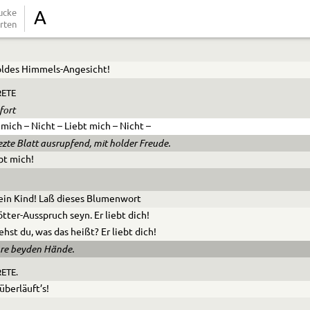
laut.
ucke
A
rten
Er liebt mich – liebt mich nicht.
oldes Himmels-Angesicht!
ETE
fort
 mich – Nicht – Liebt mich – Nicht –
ezte Blatt ausrupfend, mit holder Freude.
ebt mich!
ein Kind! Laß dieses Blumenwort
ötter-Ausspruch seyn. Er liebt dich!
ehst du, was das heißt? Er liebt dich!
ihre beyden Hände.
ETE.
überläuft’s!