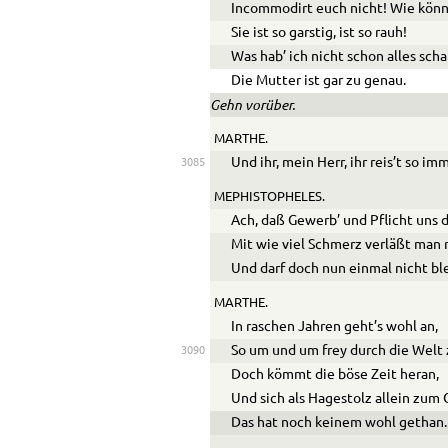
Incommodirt euch nicht! Wie könnt
Sie ist so garstig, ist so rauh!
Was hab’ ich nicht schon alles sch
Die Mutter ist gar zu genau.
Gehn vorüber.
MARTHE.
Und ihr, mein Herr, ihr reis’t so im
3085
MEPHISTOPHELES.
Ach, daß Gewerb’ und Pflicht uns 
Mit wie viel Schmerz verläßt man
Und darf doch nun einmal nicht bl
MARTHE.
In raschen Jahren geht’s wohl an,
So um und um frey durch die Welt z
3090
Doch kömmt die böse Zeit heran,
Und sich als Hagestolz allein zum G
Das hat noch keinem wohl gethan.