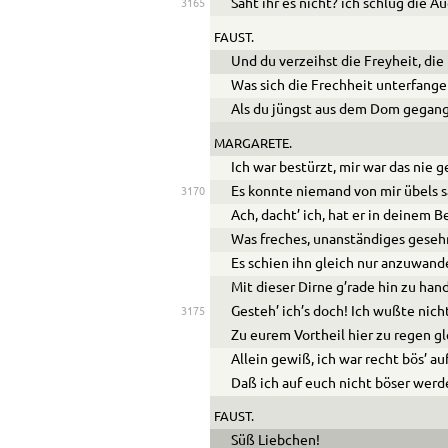
Saht ihr es nicht? ich schlug die A
3165
FAUST.
Und du verzeihst die Freyheit, die
Was sich die Frechheit unterfange
Als du jüngst aus dem Dom gegan
MARGARETE.
Ich war bestürzt, mir war das nie 
Es konnte niemand von mir übels 
3170
Ach, dacht’ ich, hat er in deinem 
Was freches, unanständiges geseh
Es schien ihn gleich nur anzuwand
Mit dieser Dirne g’rade hin zu han
Gesteh’ ich’s doch! Ich wußte nich
3175
Zu eurem Vortheil hier zu regen g
Allein gewiß, ich war recht bös’ au
Daß ich auf euch nicht böser werd
FAUST.
Süß Liebchen!