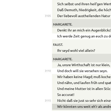
Sich selbst und ihren heil’gen Wer
Daß Demuth, Niedrigkeit, die höc
Der liebevoll austheilenden Natur
3105
MARGARETE.
Denkt ihr an mich ein Augenblickc
Ich werde Zeit genug an euch zu 
FAUST.
Ihr seyd wohl viel allein?
MARGARETE.
Ja, unsre Wirthschaft ist nur klein,
Und doch will sie versehen seyn.
3110
Wir haben keine Magd; muß kochen
Und nähn, und laufen früh und spat
Und meine Mutter ist in allen Stü
So accurat!
Nicht daß sie just so sehr sich ein
3115
Wir könnten uns weit eh’r als andr