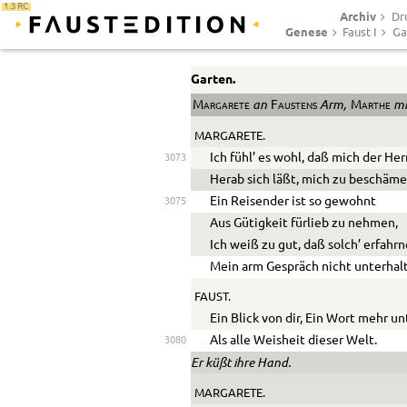
1.3 RC
Archiv
Dr
Genese
Faust I
Ga
Garten.
an
Arm,
mi
Margarete
Faustens
Marthe
MARGARETE.
Ich fühl’ es wohl, daß mich der Her
3073
Herab sich läßt, mich zu beschäme
Ein Reisender ist so gewohnt
3075
Aus Gütigkeit fürlieb zu nehmen,
Ich weiß zu gut, daß solch’ erfah
Mein arm Gespräch nicht unterhal
FAUST.
Ein Blick von dir, Ein Wort mehr un
Als alle Weisheit dieser Welt.
3080
Er küßt ihre Hand.
MARGARETE.