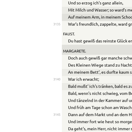
Und so erzog ich’s ganz allein,
Mit Milch und Wasser; so ward’s m
Auf meinem Arm, in meinem Scho
War’s freundlich, zappelte, ward g
3135
FAUST.
Du hast gewiß das reinste Glück 
MARGARETE.
Doch auch gewiß gar manche schw
Des Kleinen Wiege stand zu Nach
An meinem Bett’, es durfte kaum s
War ich erwacht;
3140
Bald mußt’ ich’s tränken, bald es z
Bald, wenn’s nicht schwieg, vom Be
Und tänzelnd in der Kammer auf u
Und früh am Tage schon am Wasch
Dann auf dem Markt und an dem H
3145
Und immer fort wie heut so morge
Da geht’s, mein Herr, nicht immer 