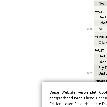
Noch 
FAUST.
Des L
Schaf
Am er
2855
MEPHIST
O ja,
FAUST.
Und m
Häng’
Sey T
Und s
2860
MEPHIST
Ja, g
Diese Website verwendet Cooki
Faust ab
entsprechend Ihren Einstellungen
MEPHIST
Edition. Lesen Sie auch unsere
Da