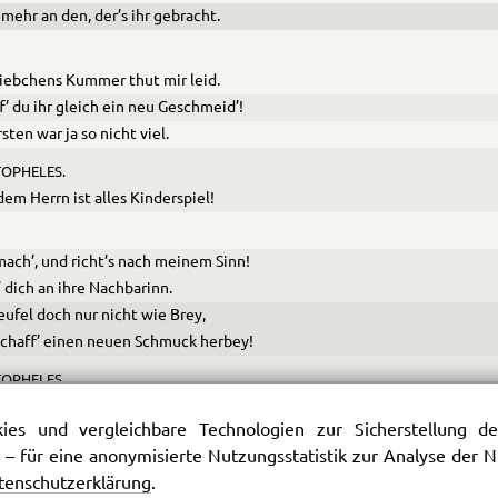
mehr an den, der’s ihr gebracht.
iebchens Kummer thut mir leid.
f’ du ihr gleich ein neu Geschmeid’!
sten war ja so nicht viel.
OPHELES.
 dem Herrn ist alles Kinderspiel!
ach’, und richt’s nach meinem Sinn!
 dich an ihre Nachbarinn.
eufel doch nur nicht wie Brey,
chaff’ einen neuen Schmuck herbey!
OPHELES.
näd’ger Herr, von Herzen gerne.
es und vergleichbare Technologien zur Sicherstellung der
.
 – für eine anonymisierte Nutzungsstatistik zur Analyse der
OPHELES.
tenschutzerklärung
.