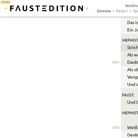
1.3 RC
Kann 
2840
Archiv
Genese
Faust I
Sp
FAUST.
Das i
Ein J
MEPHIST
Stric
Als w
Dankt
2845
Als o
Versp
Und s
FAUST.
Und 
MEPHIST
Weiß 
2850
Denkt