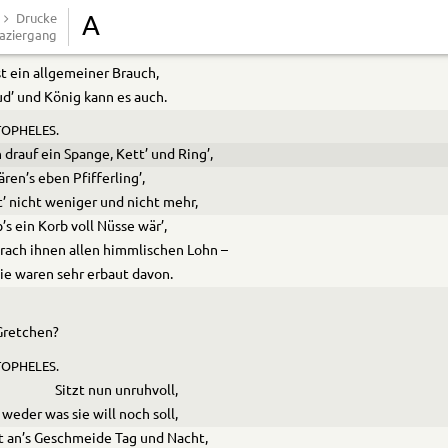
ungerechtes Gut verdauen.
Drucke
A
aziergang
st ein allgemeiner Brauch,
ud’ und König kann es auch.
OPHELES.
h drauf ein Spange, Kett’ und Ring’,
ären’s eben Pfifferling’,
’ nicht weniger und nicht mehr,
b’s ein Korb voll Nüsse wär’,
rach ihnen allen himmlischen Lohn –
ie waren sehr erbaut davon.
Gretchen?
OPHELES.
Sitzt nun unruhvoll,
weder was sie will noch soll,
 an’s Geschmeide Tag und Nacht,