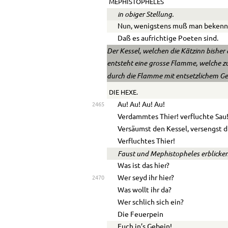
MEPHISTOPHELES
in obiger Stellung.
Nun, wenigstens muß man bekenn
Daß es aufrichtige Poeten sind.
Der Kessel, welchen die Kätzinn bisher
entsteht eine grosse Flamme, welche z
durch die Flamme mit entsetzli­chem G
DIE HEXE.
Au! Au! Au! Au!
2465
Verdammtes Thier! verfluchte Sau
Versäumst den Kessel, versengst d
Verfluchtes Thier!
Faust und Mephistopheles erblicke
Was ist das hier?
Wer seyd ihr hier?
2470
Was wollt ihr da?
Wer schlich sich ein?
Die Feuerpein
Euch in’s Gebein!