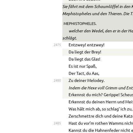
Sie fährt mit dem Schaumlöffel in den 
Mephistopheles und den Thieren. Die T
MEPHISTOPHELES.
welcher den Wedel, den er in der H
schlägt.
Entzwey! entzwey!
2475
Da liegt der Brey!
Da liegt das Glas!
Es ist nur Spaß,
Der Tact, du Aas,
Zu deiner Melodey.
2480
Indem die Hexe voll Grimm und Ents
Erkennst du mich? Gerippe! Scheus
Erkennst du deinen Herrn und Mei
Was hält mich ab, so schlag’ ich zu,
Zerschmettre dich und deine Katz
Hast du vor’m rothen Wamms nich
2485
Kannst du die Hahnenfeder nicht 