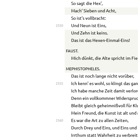
So sagt die Hex’,
Mach’ Sieben und Acht,
So ist’s vollbracht:
Und Neun ist Eins,
2550
Und Zehn ist keins.
Das ist das Hexen-Einmal-Eins!
FAUST.
Mich dünkt, die Alte spricht im Fie
MEPHISTOPHELES.
Das ist noch lange nicht vorüber,
Ich kenn’ es wohl, so klingt das ga
2555
Ich habe manche Zeit damit verlor
Denn ein vollkommner Widerspru
Bleibt gleich geheimnißvoll für Kl
Mein Freund, die Kunst ist alt und
Es war die Art zu allen Zeiten,
2560
Durch Drey und Eins, und Eins und
Irrthum statt Wahrheit zu verbreit