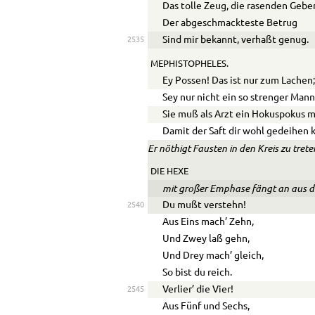
Das tolle Zeug, die rasenden Gebe
Der abgeschmackteste Betrug
Sind mir bekannt, verhaßt genug.
2535
MEPHISTOPHELES.
Ey Possen! Das ist nur zum Lachen
Sey nur nicht ein so strenger Mann
Sie muß als Arzt ein Hokuspokus 
Damit der Saft dir wohl gedeihen 
Er nöthigt Fausten in den Kreis zu trete
DIE HEXE
mit großer Emphase fängt an aus d
Du mußt verstehn!
2540
Aus Eins mach’ Zehn,
Und Zwey laß gehn,
Und Drey mach’ gleich,
So bist du reich.
Verlier’ die Vier!
2545
Aus Fünf und Sechs,