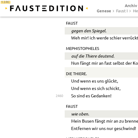
1.3 RC
Archiv
Wir reden und sehn,
Genese
Faust I
He
Wir hören und reimen;
2455
FAUST
gegen den Spiegel.
Weh mir! ich werde schier verrückt
MEPHISTOPHELES
auf die Thiere deutend.
Nun fängt mir an fast selbst der K
DIE THIERE.
Und wenn es uns glückt,
Und wenn es sich schickt,
So sind es Gedanken!
2460
FAUST
wie oben.
Mein Busen fängt mir an zu brenn
Entfernen wir uns nur geschwind!