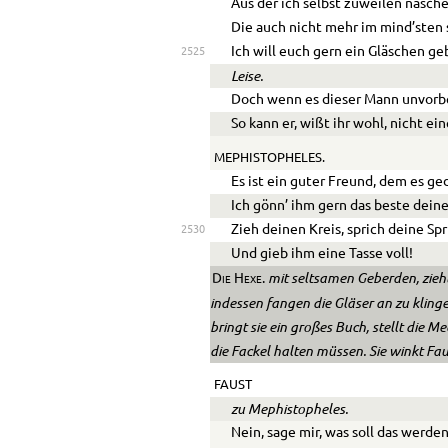
Aus der ich selbst zuweilen nasche
Die auch nicht mehr im mind’sten 
Ich will euch gern ein Gläschen ge
2525
Leise.
Doch wenn es dieser Mann unvorbe
So kann er, wißt ihr wohl, nicht ei
MEPHISTOPHELES.
Es ist ein guter Freund, dem es ged
Ich gönn’ ihm gern das beste dein
Zieh deinen Kreis, sprich deine Sp
2530
Und gieb ihm eine Tasse voll!
mit seltsamen Geberden, zieht
Die Hexe.
indessen fangen die Gläser an zu kling
bringt sie ein großes Buch, stellt die Me
die Fackel halten müssen. Sie winkt Faus
FAUST
zu Mephistopheles.
Nein, sage mir, was soll das werde