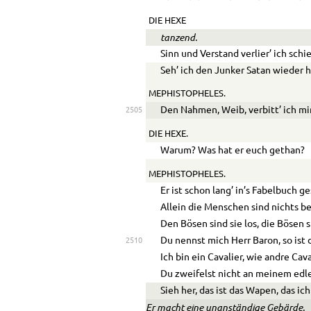
DIE HEXE
tanzend.
Sinn und Verstand verlier’ ich schie
Seh’ ich den Junker Satan wieder h
MEPHISTOPHELES.
Den Nahmen, Weib, verbitt’ ich mi
2505
DIE HEXE.
Warum? Was hat er euch gethan?
MEPHISTOPHELES.
Er ist schon lang’ in’s Fabelbuch g
Allein die Menschen sind nichts be
Den Bösen sind sie los, die Bösen 
Du nennst mich Herr Baron, so ist 
2510
Ich bin ein Cavalier, wie andre Cava
Du zweifelst nicht an meinem edle
Sieh her, das ist das Wapen, das ich
Er macht eine unanständige Gebärde.