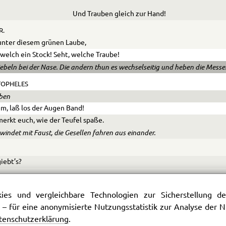
Und Trauben gleich zur Hand!
R.
unter diesem grünen Laube,
 welch ein Stock! Seht, welche Traube!
iebeln bei der Nase. Die andern thun es wechselseitig und heben die Messer
TOPHELES
ben
um, laß los der Augen Band!
erkt euch, wie der Teufel spaße.
windet mit Faust, die Gesellen fahren aus einander.
iebt’s?
R.
Wie?
es und vergleichbare Technologien zur Sicherstellung der
 – für eine anonymisierte Nutzungsstatistik zur Analyse der
tenschutzerklärung
.
War das deine Nase?