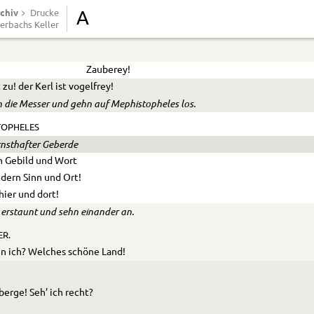
 einen Pfropf aus dem Tisch, es springt ihm Feuer entgegen
chiv
Drucke
A
erbachs Keller
renne! ich brenne!
Zauberey!
 zu! der Kerl ist vogelfrey!
en die Messer und gehn auf Mephistopheles los.
TOPHELES
rnsthafter Geberde
h Gebild und Wort
dern Sinn und Ort!
hier und dort!
 erstaunt und sehn einander an.
R.
n ich? Welches schöne Land!
erge! Seh’ ich recht?