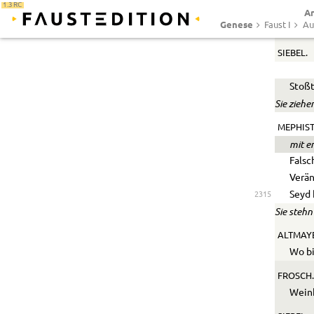
1.3 RC
zieht
Ar
Genese
Faust I
Au
Ich b
SIEBEL.
Stoßt
Sie zieh
MEPHIS
mit e
Falsc
Verän
Seyd 
2315
Sie stehn
ALTMAYE
Wo bi
FROSCH.
Weinb