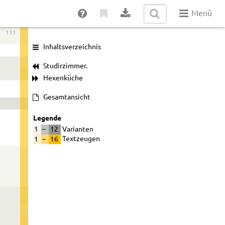
Menü
111
Inhaltsverzeichnis
Studirzimmer.
Hexenküche
Gesamtansicht
Legende
1
–
12
Varianten
1
–
16
Textzeugen