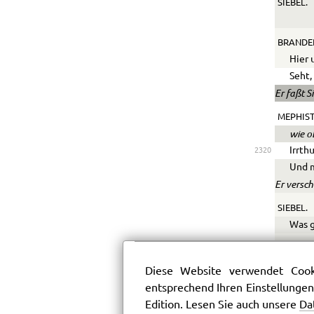
SIEBEL.
BRANDE
Hier 
Seht,
Er faßt S
MEPHIS
wie o
Irrth
2320
Und m
Er versch
SIEBEL.
Was g
ALTMAYE
Diese Website verwendet Cooki
entsprechend Ihren Einstellungen
FROSCH.
Edition. Lesen Sie auch unsere
Da