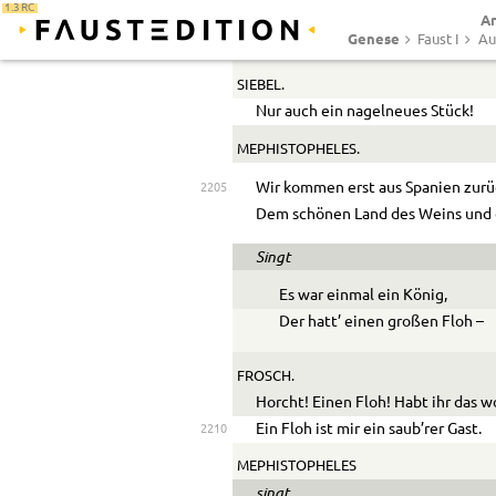
1.3 RC
Ar
MEPHISTOPHELES.
Genese
Faust I
Au
Wenn ihr bege
SIEBEL.
Nur auch ein nagelneues Stück!
MEPHISTOPHELES.
Wir kommen erst aus Spanien zurü
2205
Dem schönen Land des Weins und 
Singt
Es war einmal ein König,
Der hatt’ einen großen Floh –
FROSCH.
Horcht! Einen Floh! Habt ihr das w
Ein Floh ist mir ein saub’rer Gast.
2210
MEPHISTOPHELES
singt