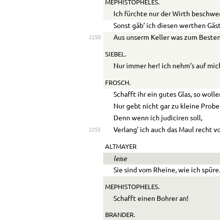
MEPHISTOPHELES.
Ich fürchte nur der Wirth beschwer
Sonst gäb’ ich diesen werthen Gäs
Aus unserm Keller was zum Besten
2250
SIEBEL.
Nur immer her! ich nehm’s auf mic
FROSCH.
Schafft ihr ein gutes Glas, so woll
Nur gebt nicht gar zu kleine Probe
Denn wenn ich judiciren soll,
Verlang’ ich auch das Maul recht vo
2255
ALTMAYER
leise
Sie sind vom Rheine, wie ich spüre
MEPHISTOPHELES.
Schafft einen Bohrer an!
BRANDER.