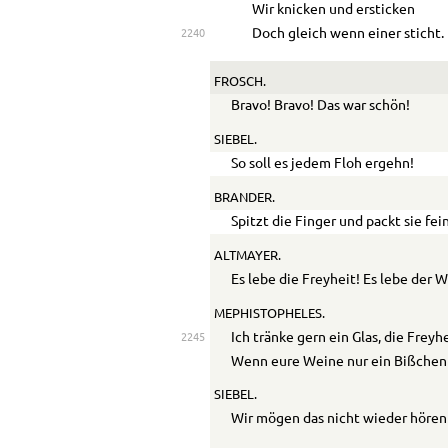
Wir knicken und ersticken
Doch gleich wenn einer sticht.
2240
FROSCH.
Bravo! Bravo! Das war schön!
SIEBEL.
So soll es jedem Floh ergehn!
BRANDER.
Spitzt die Finger und packt sie fei
ALTMAYER.
Es lebe die Freyheit! Es lebe der W
MEPHISTOPHELES.
Ich tränke gern ein Glas, die Freyh
2245
Wenn eure Weine nur ein Bißchen
SIEBEL.
Wir mögen das nicht wieder hören