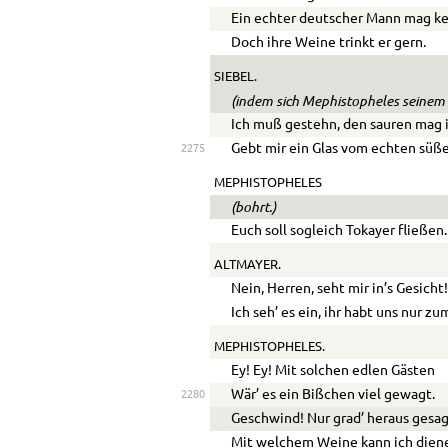
Ein echter deutscher Mann mag ke
Doch ihre Weine trinkt er gern.
SIEBEL.
(indem sich Mephistopheles seinem 
Ich muß gestehn, den sauren mag i
Gebt mir ein Glas vom echten süß
2275
MEPHISTOPHELES
(bohrt.)
Euch soll sogleich Tokayer fließen.
ALTMAYER.
Nein, Herren, seht mir in’s Gesicht
Ich seh’ es ein, ihr habt uns nur z
MEPHISTOPHELES.
Ey! Ey! Mit solchen edlen Gästen
Wär’ es ein Bißchen viel gewagt.
2280
Geschwind! Nur grad’ heraus gesag
Mit welchem Weine kann ich dien