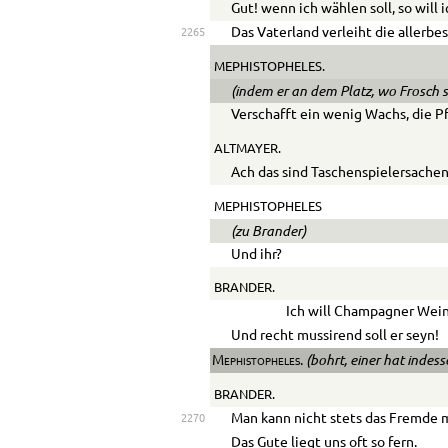
Gut! wenn ich wählen soll, so will
Das Vaterland verleiht die allerbe
2265
MEPHISTOPHELES.
(indem er an dem Platz, wo Frosch si
Verschafft ein wenig Wachs, die P
ALTMAYER.
Ach das sind Taschenspielersachen
MEPHISTOPHELES
(zu Brander)
Und ihr?
BRANDER.
Ich will Champagner Wein
Und recht mussirend soll er seyn!
(bohrt, einer hat indes
Mephistopheles.
BRANDER.
Man kann nicht stets das Fremde 
2270
Das Gute liegt uns oft so fern.